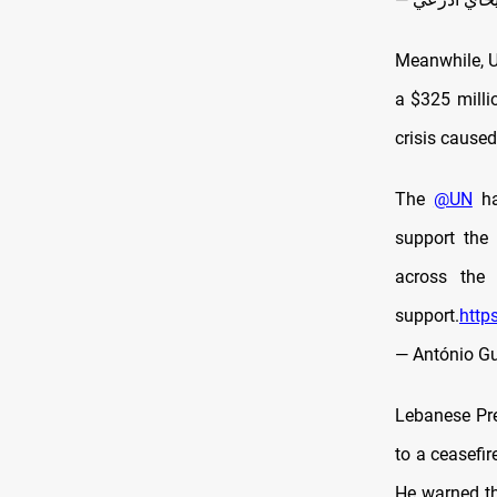
Meanwhile, U
a $325 milli
crisis caused
The
@UN
ha
support the 
across the
support.
http
— António Gu
Lebanese Pre
to a ceasefir
He warned th