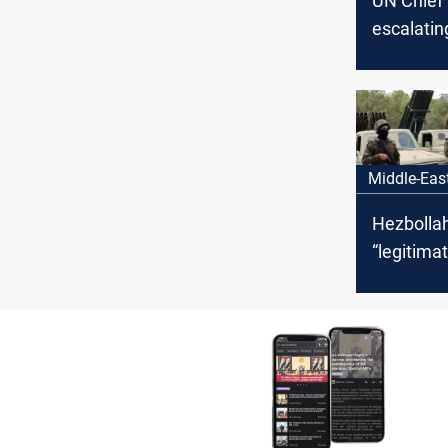
UN Chief
escalating
Lebanon: 
unfolding
Middle-Eas
Hezbollah
“legitimat
defend L