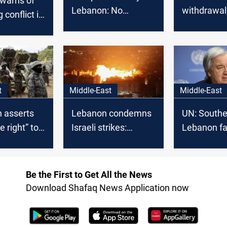
 warns of
Lebanon: No
withdrawal
 conflict in
Hezbollah in next
Tel Aviv of 
"Hell is
Lebanese
ceasefire
"
government Morgan
Ortagus
t
Middle-East
Middle-East
 asserts
Lebanon condemns
UN: Southe
e right” to
Israeli strikes:
Lebanon fa
ebanon
Aggressions against
ruin
negotiation
intensions
Be the First to Get All the News
Download Shafaq News Application now