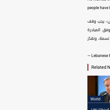
people have 
يش:- يجب وقف
وفق المبادرة
 بشؤون النازحين الذين قارب عددهم اكثر من 800 الف نسمة، ونقدّر
— Lebanese 
Related 
World