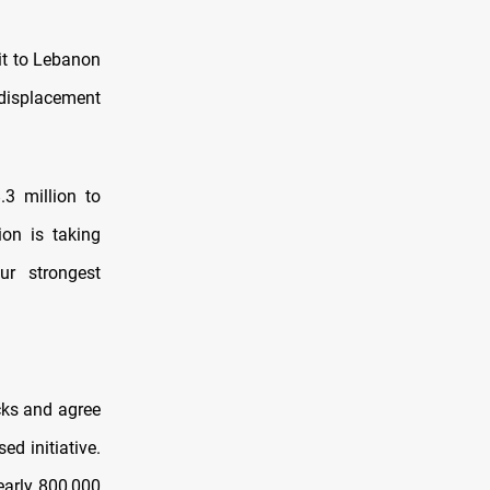
it to Lebanon
 displacement
3 million to
ion is taking
r strongest
cks and agree
ed initiative.
early 800,000