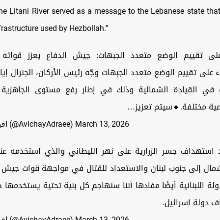
the Litani River served as a message to the Lebanese state that
frastructure used by Hezbollah.”
قييم الوضع متعدد الجبهات: جيش الدفاع يعزز قواته في ا
اء على تقييم الوضع متعدد الجبهات وجّه رئيس الأركان، الجنرال إيال
ت في القيادة الشمالية وذلك في إطار رفع مستوى الجاهزية 
هجومية ودفاعية مختلفة.
— افيخاي ادرعي (@AvichayAdraee)
March 13, 2026
اف جسر الزرارية على نهر الليطاني والذي استخدمه عناصر ح
 شمال إلى جنوب لبنان والاستعداد للقتال في مواجهة قوات جيش ا
دولة اللبنانية أيضًا مفادها أننا سنهاجم كل بنية تحتية يستخدمها 
لبنان لاستهداف 
— افيخاي ادرعي (@AvichayAdraee)
March 13, 2026