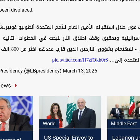
been displaced.
عون خلال استقباله الأمين العام للأمم المتحدة أنطونيو غوتير
اسرائيلية وتحقيق وقف إطلاق النار للبحث في الخطوات التالية 
التي أطلقتها. - للاهتمام
pic.twitter.com/H7zfQkh0rS
 المتحدة إلى
Presidency (@LBpresidency)
March 13, 2026
News
World
Middle-East
US Special Envoy to
Lebanon urg