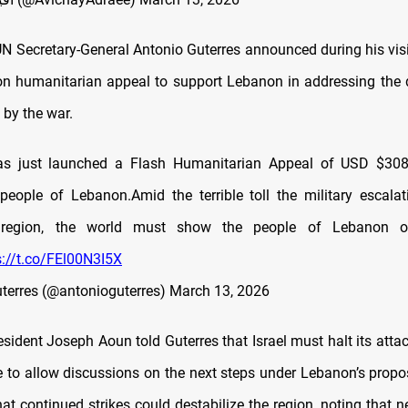
N Secretary-General Antonio Guterres announced during his vis
on humanitarian appeal to support Lebanon in addressing the
 by the war.
s just launched a Flash Humanitarian Appeal of USD $308.
people of Lebanon.Amid the terrible toll the military escalat
 region, the world must show the people of Lebanon ou
s://t.co/FEl00N3I5X
terres (@antonioguterres)
March 13, 2026
sident Joseph Aoun told Guterres that Israel must halt its atta
e to allow discussions on the next steps under Lebanon’s propos
at continued strikes could destabilize the region, noting that n