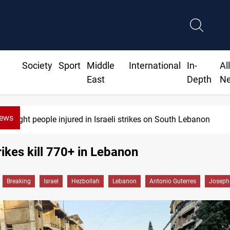
Society
Sport
Middle
International
In-
Al
East
Depth
N
News
Fire destroys eight fabric shops in Iraq’s
trikes kill 770+ in Lebanon
Breaking
Israel
Hezbollah
Lebanon
Antonio Guterres
Joseph