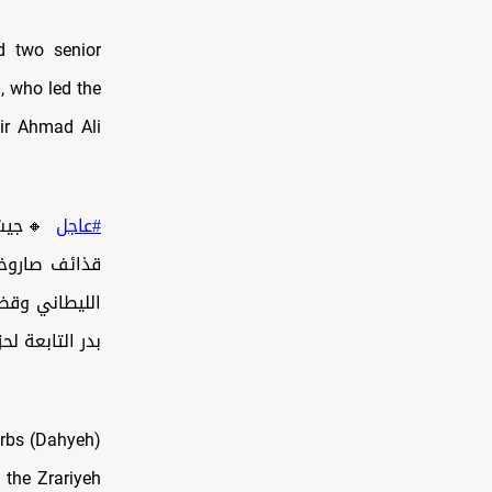
ed two senior
, who led the
ir Ahmad Ali
#عاجل
جيش ال
قذائف صاروخ
الليطاني وقض
بدر التابعة …
urbs (Dahyeh)
 the Zrariyeh