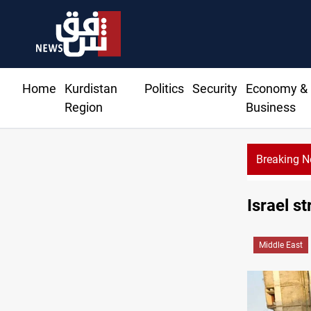
Home
Kurdistan
Politics
Security
Economy &
Region
Business
Breaking 
Eight people injured in Israeli strikes on South Lebanon
Israel s
Middle East