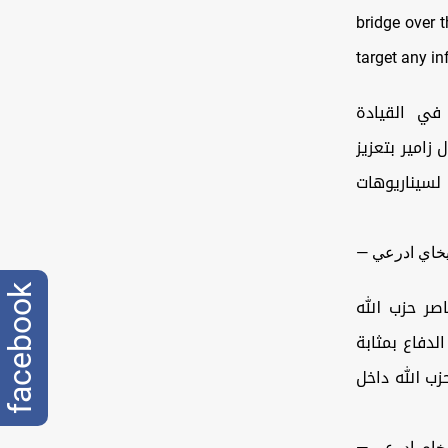
bridge over 
target any in
في القيادة
زامير بتعزيز
سيناريوهات
facebook
🔸 حزب الله
دفاع بمثابة
زب الله داخل