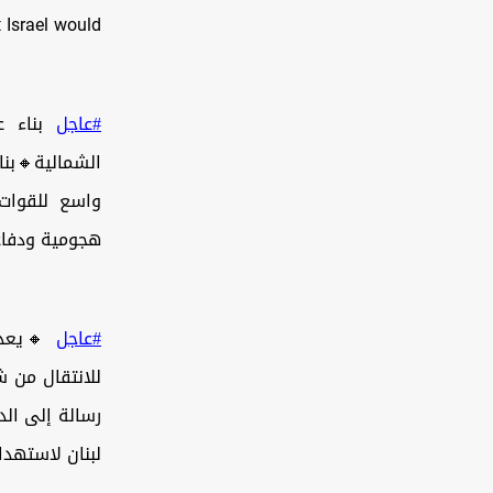
 Israel would
لقيادة
#عاجل
 زامير بتعزيز
لسيناريوهات
سيتم تعزيز…
زب الله
#عاجل
لدفاع بمثابة
حزب الله داخل
دولة إسرائيل.