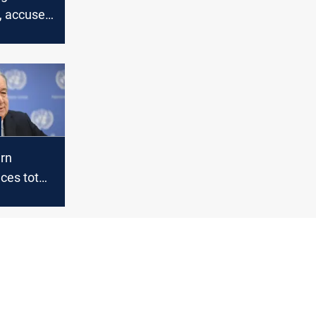
, accuses
violating
rn
ces total