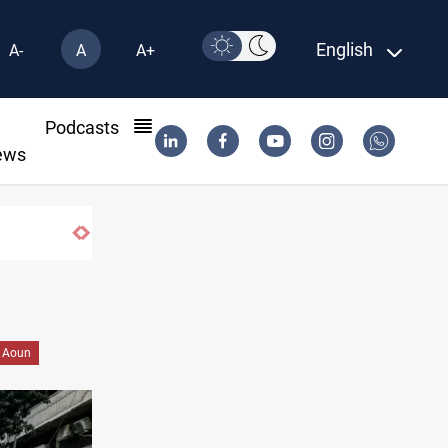
English
A-
A
A+
l
Podcasts
ews
 Mosul
 Aoun