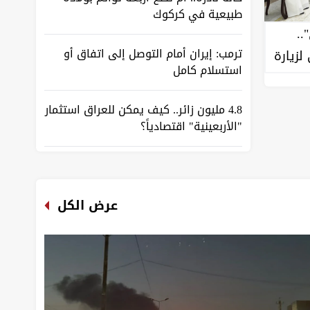
طبيعية في كركوك
..
ترمب: إيران أمام التوصل إلى اتفاق أو
لزيارة
استسلام كامل
4.8 مليون زائر.. كيف يمكن للعراق استثمار
"الأربعينية" اقتصادياً؟
"ضحايا لا صوت لهم".. أطفال العراق
يدفعون ثمن الانفصال
عرض الكل
خطاب "المقاومة" يضع العراق في حرج
وسلاحها "شرارة حرب"
إبادة الإيزيديين التي لم تنتهِ.. سنجار تبحث
عن مفقوديها بعد 12 عاماً