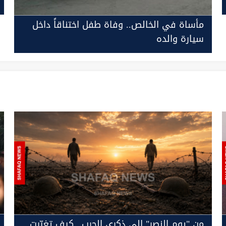
مأساة في الخالص.. وفاة طفل اختناقاً داخل
سيارة والده
من "يوم النصر" إلى ذكرى الحرب.. كيف تغيّرت