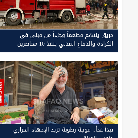
حريق يلتهم مطعماً وجزءاً من مبنى في
الكرادة والدفاع المدني ينقذ 10 محاصرين
(فيديو)
تبدأ غداً.. موجة رطوبة تزيد الإجهاد الحراري