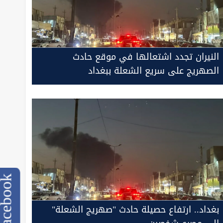
النيران تجدد اشتعالها في موقع حادث
الصهريج على سريع الشعلة ببغداد
cebook
بغداد.. ارتفاع حصيلة حادث "صهريج الشعلة"