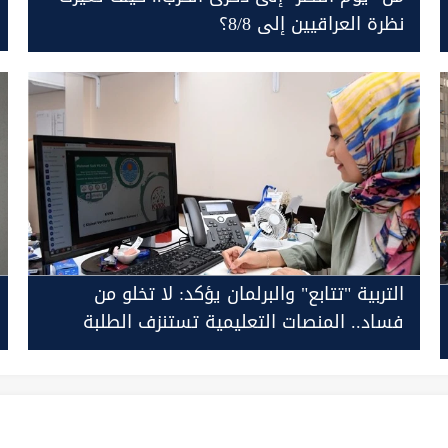
نظرة العراقيين إلى 8/8؟
التربية "تتابع" والبرلمان يؤكد: لا تخلو من
فساد.. المنصات التعليمية تستنزف الطلبة