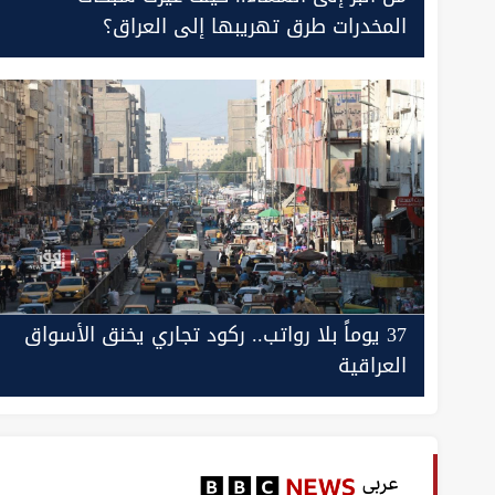
المخدرات طرق تهريبها إلى العراق؟
37 يوماً بلا رواتب.. ركود تجاري يخنق الأسواق
العراقية