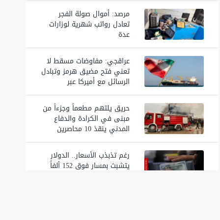
مرصد: أموال صولة الفجر
تعادل رواتب شهرية لوزارات
عدة
عراقجي: مفاوضات مسقط لا
تعني فتح مضيق هرمز وتبادل
الرسائل مع أميركا عبر
الوسطاء
حريق يلتهم مطعماً وجزءاً من
مبنى في الكرادة والدفاع
المدني ينقذ 10 محاصرين
(فيديو)
رغم تذبذب الأسعار.. الدولار
يتشبث بمسار فوق 152 ألفاً
في بغداد وأربيل
خاص.. تفكيك الفصائل
العراقية "محوري" لواشنطن