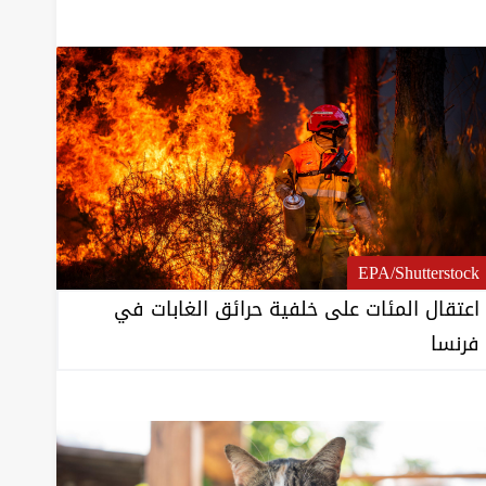
EPA/Shutterstock
اعتقال المئات على خلفية حرائق الغابات في
فرنسا