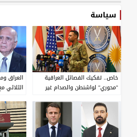
سیاسة
العراق وم
خاص.. تفكيك الفصائل العراقية
الثلاثي مع
"محوري" لواشنطن والصدام غير
مرجح