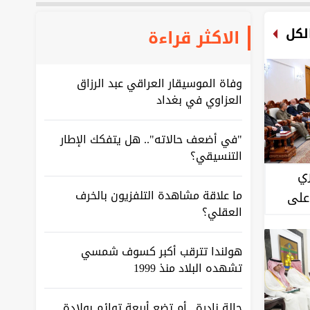
والصدام غير مرجح
لكل
الاكثر قراءة
اليوم.. زاخو يلاقي الدفاع
الجوي في افتتاح سلسلة
نهائي دوري المحترفين
وفاة الموسيقار العراقي عبد الرزاق
العزاوي في بغداد
الشركة المنفذة: ملعب المدينة
سُلّم للأندية وهو خارج الخدمة
وغير صالح للمباريات
"في أضعف حالاته".. هل يتفكك الإطار
التنسيقي؟
ري
الداخلية العراقية تتخذ إجراءات
قانونية بحق 8 آلاف منتسب
ما علاقة مشاهدة التلفزيون بالخرف
على
لمخالفتهم القوانين
العقلي؟
الحوثيون يعلنون استهداف
هولندا تترقب أكبر كسوف شمسي
مصفاة أرامكو في السعودية
تشهده البلاد منذ 1999
حالة نادرة.. أم تضع أربعة توائم بولادة