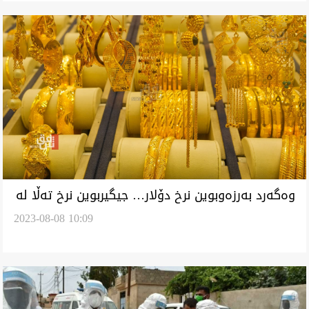
وەگەرد بەرزەوبوین نرخ دۆلار… جیگیربوین نرخ تەڵا لە
2023-08-08 10:09
بازاڕەیل بەغدا و هەولێر