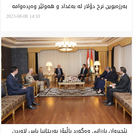
بەرزەبوین نرخ دۆلار لە بەغداد و هەولێر وەردەوامە
2023-08-08 14:10
نێچیروان بارزانی وەگەرد باڵیۆز بەریتانیا باس لاوردن