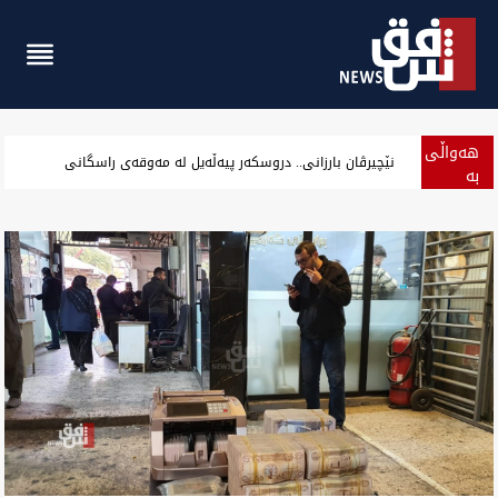
هەواڵی
سەرۆک هەرێم کوردستان دووپات گرنگی هازدارکردن پەیوەندییەیل عرا
بە
پەلە