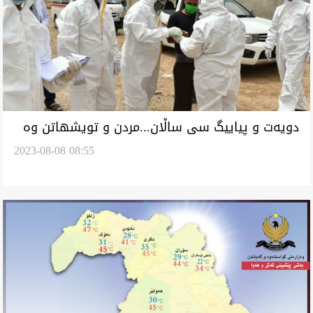
دویەت و پیاییگ سی ساڵان...مردن و تویشهاتن وە
2023-08-08 08:55
تەو خوینوەربوین لە سامەرا