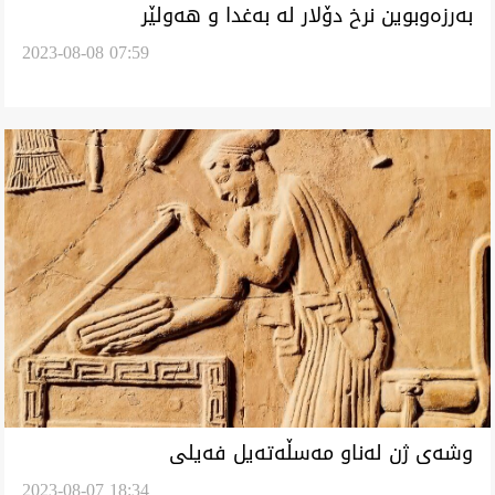
بەرزەوبوین نرخ دۆلار لە بەغدا و هەولێر
2023-08-08 07:59
وشەی ژن لەناو مەسڵەتەیل فەیلی
2023-08-07 18:34