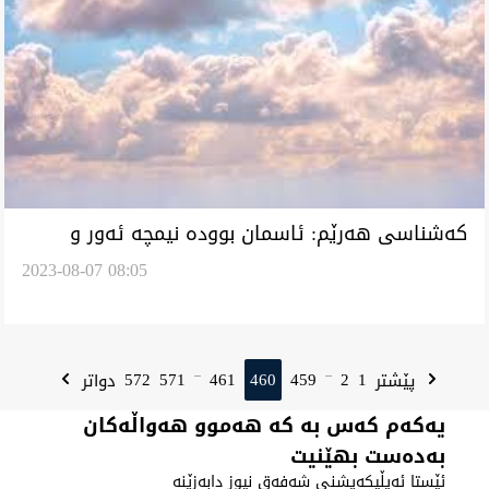
کەشناسی هەرێم: ئاسمان بوودە نیمچە ئەور و
2023-08-07 08:05
هاتێ خوەلوتووز سووکیگ بوارێد
572
571
461
460
459
2
1
پێشتر
دواتر
...
...
یەکەم کەس بە کە هەموو هەواڵەکان
بەدەست بهێنیت
ئێستا ئەپڵیکەیشنی شەفەق نیوز دابەزێنە