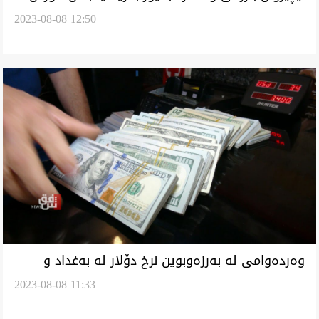
2023-08-08 12:50
ریگریەیل نوای عراق کەێد
وەردەوامی لە بەرزەوبوین نرخ دۆلار لە بەغداد و
2023-08-08 11:33
هەولێر