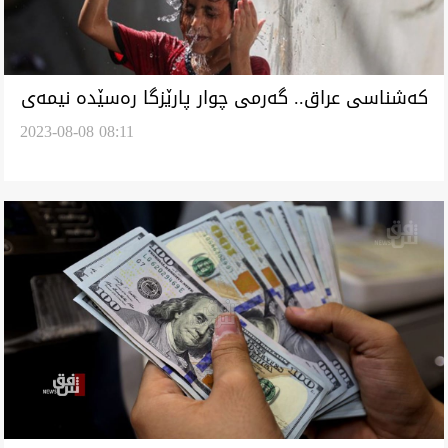
کەشناسی عراق.. گەرمی چوار پارێزگا رەسێدە نیمەی
2023-08-08 08:11
کوڵیان