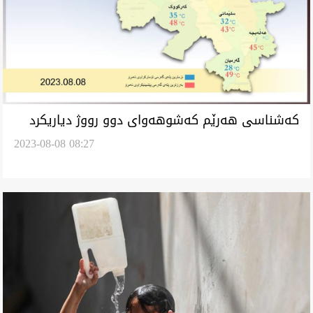
کەشناسی هەرێم کەشوهەوای دوو رووژ دیاریکرد
2023-08-08 08:27