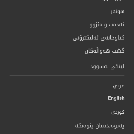
هونه‌ر
ئەدەب و مێژوو
كتاوخانه‌ی ئه‌ليكترۆنی
گشت هەواڵەکان
لینکی بەسوود
عربي
English
کوردی
پەیوەندیمان پێوەبکە