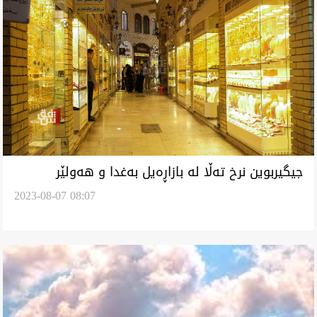
جیگیربوین نرخ تەڵا لە بازاڕەیل بەغدا و هەولێر
2023-08-07 08:07