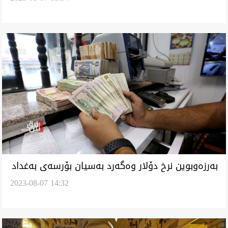
بەرزەوبوین نرخ دۆلار وەگەرد بەسیان بۆرسەی بەغداد
2023-08-07 14:32
و هەولێر