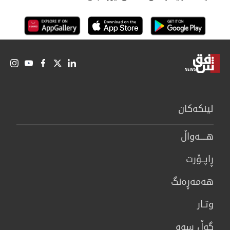
لینكەكان
هــــه‌واڵ
ڕاپــۆرت
هه‌مه‌ڕه‌نگ
وتـار
گوڵ سوو