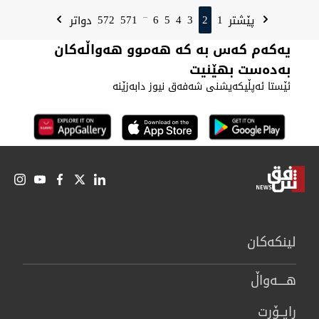
572
571
6
5
4
3
2
1
پێشتر
دواتر
...
یەکەم کەس بە کە هەموو هەواڵەکان
بەدەست بهێنیت
ئێستا ئەپڵیکەیشنی شەفەق نیوز دابەزێنە
لینكەكان
هــــه‌واڵ
ڕاپــۆرت