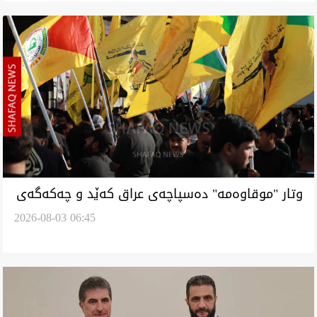
وتار "موقاوەمە" دەسپاچەی عراق کەێد و چەکەگەی
2026-08-03 06:45
"بڵویزەی جەنگە"