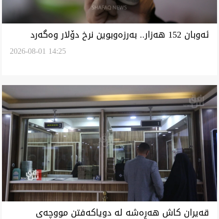
ئەوبان 152 هەزار.. بەرزەوبوین نرخ دۆلار وەگەرد
2026-08-01 14:25
بەسیان بۆرسەیل
‏قەیران كاش هەڕەشە لە دویاکەفتن مووچەی