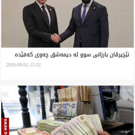
نێچیرڤان بارزانی سوو لە دیمەشق چەوی کەفێدە
2026-08-02 22:32
شەرع