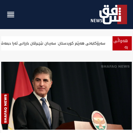
هەواڵی
‏بەرزەوبوین نرخ دۆلار لە بەغداد و جیگیربوینی لە هەولێر وەگەرد بەس
بە
پەلە