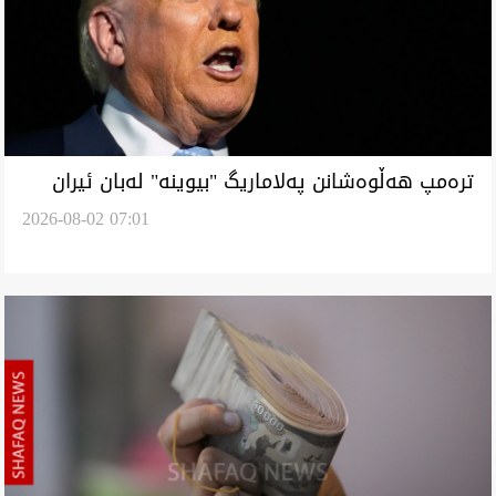
ترەمپ هەڵوەشانن پەلاماریگ "بيوينە" لەبان ئیران
2026-08-02 07:01
راگەیەنێد وە مەرج رەسین زویوەزوی ئەرا
رێککەفتنیگ کووتایی