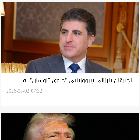
نێچیرڤان بارزانی پیرووزبایی "چلەی تاوسان" لە
2026-08-02 07:32
ئێزیدییەیل کەێد و دڵنیایی دەێد: کوردستان
نیشتمانە ئەرا گشتی