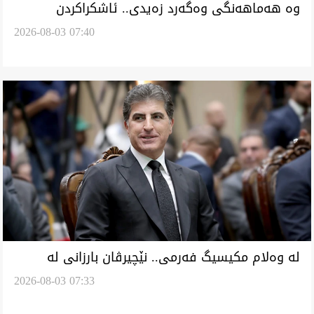
وە هەماهەنگی وەگەرد زەیدی.. ئاشکراکردن
2026-08-03 07:40
هۊردەکارییەیل سەردان نێچیرڤان بارزانی ئەرا
دیمەشق
لە وەلام مکیسیگ فەرمی.. نێچیرڤان بارزانی لە
2026-08-03 07:33
دیمەشقە ئەرا چەوکەفتن وە شەرع