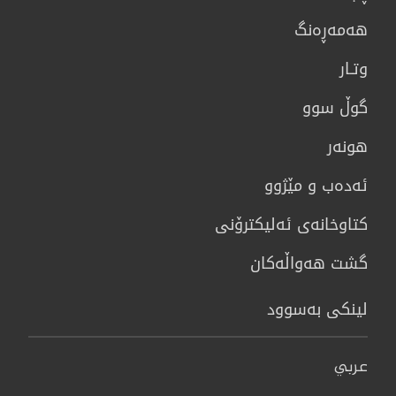
هه‌مه‌ڕه‌نگ
وتـار
گوڵ سوو
هونه‌ر
ئەدەب و مێژوو
كتاوخانه‌ی ئه‌ليكترۆنی
گشت هەواڵەکان
لینکی بەسوود
عربي