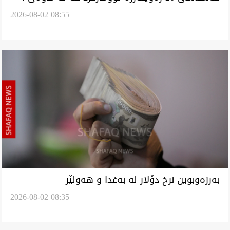
2026-08-02 08:55
رووژ دایەس لە کەرکوک (نەخشە)
‏بەرزەوبوین نرخ دۆلار لە بەغدا و هەولێر
2026-08-02 08:35