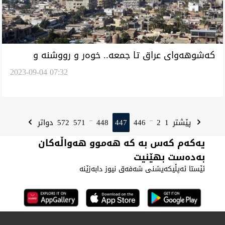
کەشوهەوای عراق تا جمعە.. خوەر و رووشنە و
2023-09-04 07:32
گەرمی بانوخوار کەێد
572
571
448
447
446
2
1
پێشتر
دواتر
...
...
یەکەم کەس بە کە هەموو هەواڵەکان
بەدەست بهێنیت
ئێستا ئەپڵیکەیشنی شەفەق نیوز دابەزێنە