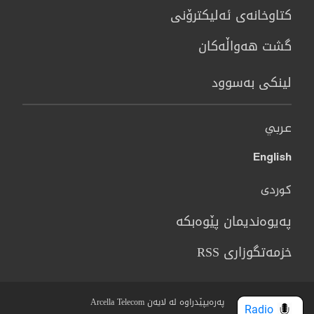
كتاوخانه‌ی ئه‌ليكترۆنی
گشت هەواڵەکان
لینکی بەسوود
عربي
English
کوردی
پەیوەندیمان پێوەبکە
خزمەتگوزاری RSS
پەرەیپێدراوە لە لایەن Arcella Telecom
Radio