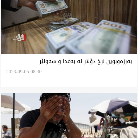
بەرزەوبوین نرخ دۆلار لە بەغدا و هەولێر
2023-09-05 08:30