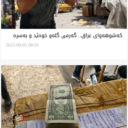
کەشوهەوای عراق.. گەرمی گلەو خوەێد و بەسرە
2023-09-05 08:19
نیمەی پلەی کوڵیان توومار کەێد