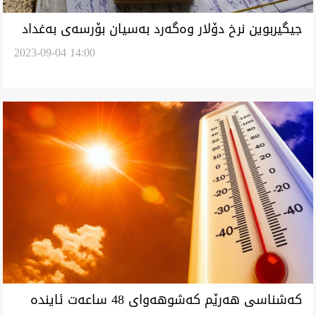
جيگیربوین نرخ دۆلار وەگەرد بەسیان بۆرسەی بەغداد
2023-09-04 14:00
و هەولێر
کەشناسی هەرێم کەشوهەوای 48 ساعەت ئایندە