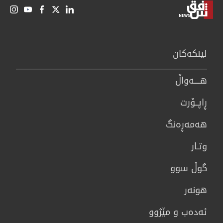
لینكەكان
هــــه‌واڵ
ڕاپــۆرت
هه‌مه‌ڕه‌نگ
وتـار
گوڵ سوو
هونه‌ر
ئەدەب و مێژوو