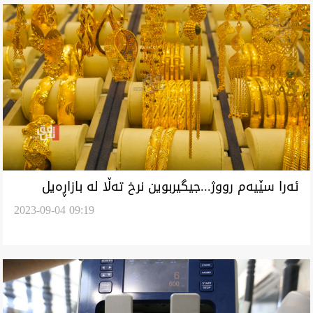
ئەرا سێیەم رووژ...جیگیربوین نرخ تەڵا لە بازاڕەیل
2023-09-04 09:19
بەغداد و هەولێر