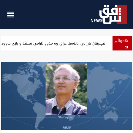
هەواڵی
کەشوهەوای عراق.. گەرمای پەنجایی ناوڕاس و باشوور لە نیمەی هەف
بە
پەلە