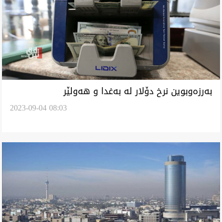
بەرزەوبوین نرخ دۆلار لە بەغدا و هەولێر
2023-09-04 08:03