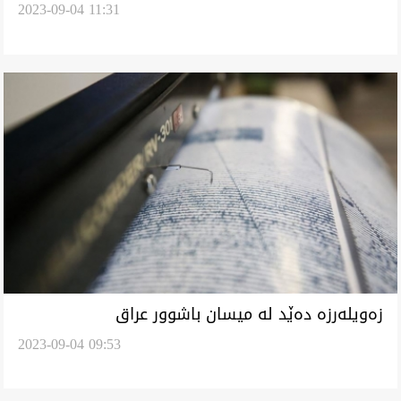
2023-09-04 11:31
راگەیان
زەویلەرزە دەێد لە میسان باشوور عراق
2023-09-04 09:53