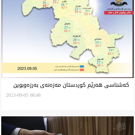
کەشناسی هەرێم کوردستان مەزەنەی بەرزەوبوین
2023-09-05 08:48
پلەی گەرمی کەێد