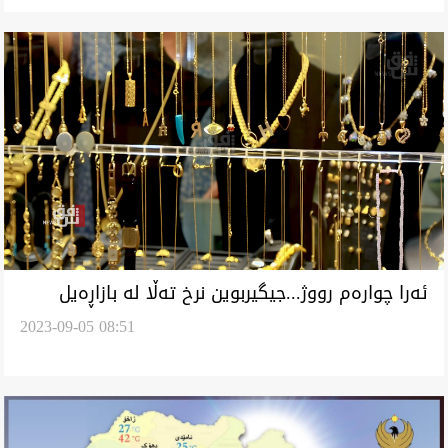
ئەرا چوارەم رووژ...جیگیربوین نرخ تەڵا لە بازاڕەیل
2023-09-05 08:51
بەغداد و هەولێر