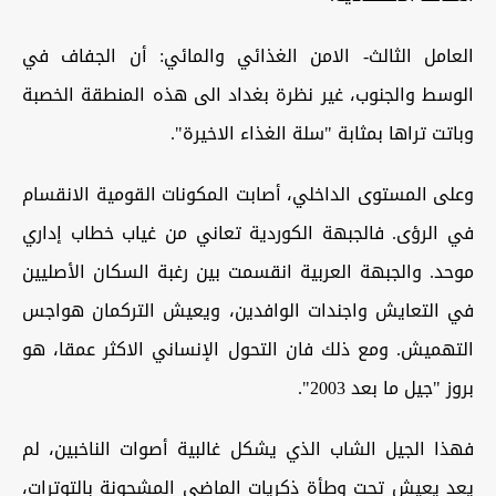
العامل الثالث- الامن الغذائي والمائي: أن الجفاف في
الوسط والجنوب، غير نظرة بغداد الى هذه المنطقة الخصبة
وباتت تراها بمثابة "سلة الغذاء الاخيرة".
وعلى المستوى الداخلي، أصابت المكونات القومية الانقسام
في الرؤى. فالجبهة الكوردية تعاني من غياب خطاب إداري
موحد. والجبهة العربية انقسمت بين رغبة السكان الأصليين
في التعايش واجندات الوافدين، ويعيش التركمان هواجس
التهميش. ومع ذلك فان التحول الإنساني الاكثر عمقا، هو
بروز "جيل ما بعد 2003".
فهذا الجيل الشاب الذي يشكل غالبية أصوات الناخبين، لم
يعد يعيش تحت وطأة ذكريات الماضي المشحونة بالتوترات،