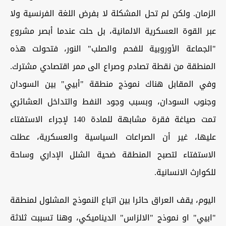
الزمان. ولكن لم تحل المشكلة لا بفرض اللغة الفرنسية ولا
عبر القوة العسكرية الالمانية، بل حلت عندما أبصر مشروع
"الجماعة الأوروبية للفحم والصلب" النور، فتحولت هذه
المنطقة من نقطة تصادم وصراع الى ممر اقتصادي مشترك.
وفي المقابل هناك نموذج منطقة "أبيي" بين السودان
وجنوب السودان، وبسبب وجود النفط والتداخل العشائري
تمت صياغة فقرة مشابهة للمادة 140 لإجراء الاستفتاء
عليها، غير أن الصراعات السياسية والعسكرية، عطلت
الاستفتاء لتصبح المنطقة ضحية الشلل الإداري وساحة
للكوارث الانسانية.
اليوم، يقف العراق حائرا بين اتباع النموذج المشلول لمنطقة
"ابيي" او نموذج "الالزاس" الديناميكي، وهنا تسببت ثلاثة