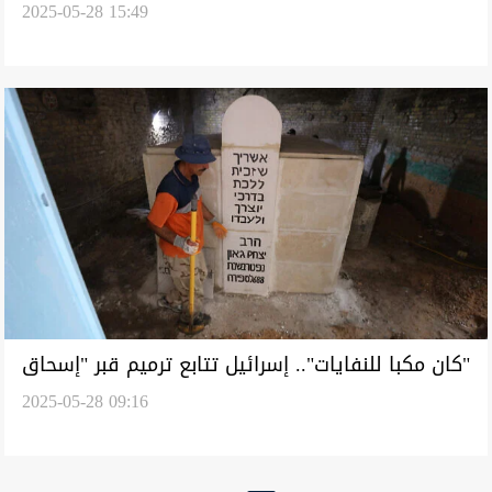
2025-05-28 15:49
المرتفعة لإنتاج "ملح البحر"
"كان مكبا للنفايات".. إسرائيل تتابع ترميم قبر "إسحاق
2025-05-28 09:16
جاؤون" في بغداد