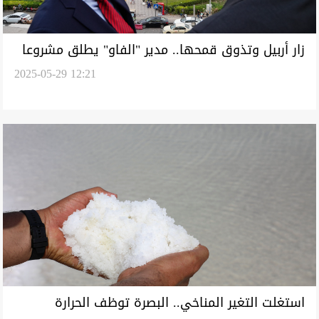
زار أربيل وتذوق قمحها.. مدير "الفاو" يطلق مشروعا
2025-05-29 12:21
للعراق بـ39 مليون دولار
استغلت التغير المناخي.. البصرة توظف الحرارة