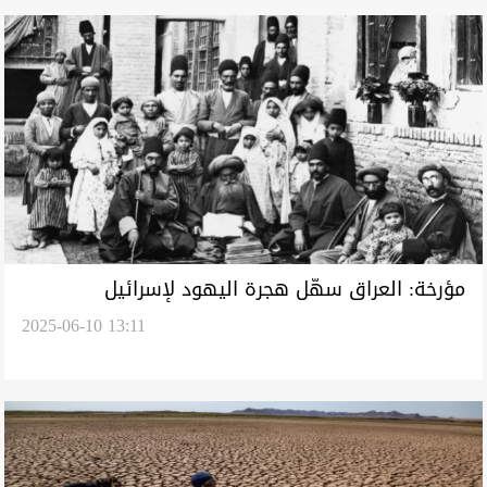
مؤرخة: العراق سهّل هجرة اليهود لإسرائيل
2025-06-10 13:11
واستهدف الأثرياء وترك ميليشيا صهيونية