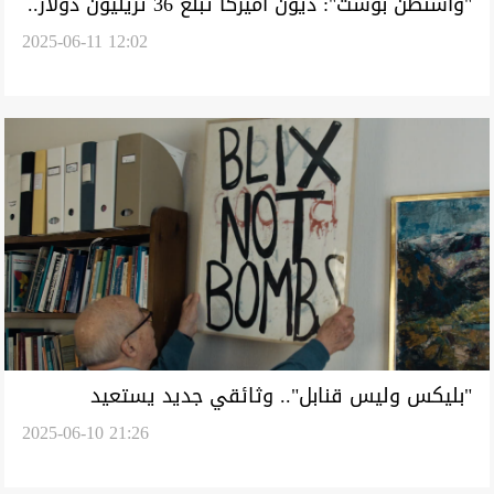
"واشنطن بوست": ديون أميركا تبلغ 36 تريليون دولار..
2025-06-11 12:02
والحرب في العراق من أبرز الأسباب
"بليكس وليس قنابل".. وثائقي جديد يستعيد
2025-06-10 21:26
كواليس بحث المفتش السويدي عن أسلحة صدام