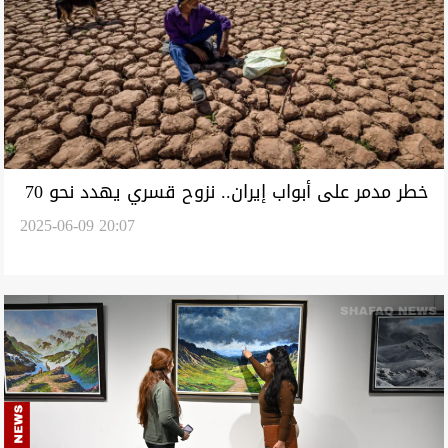
خطر مدمر على أبواب إيران.. نزوح قسري يهدد نحو 70
2025-06-09 20:07
مليوناً خلال 16 عاماً