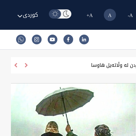
کوردی
A+
A
A-