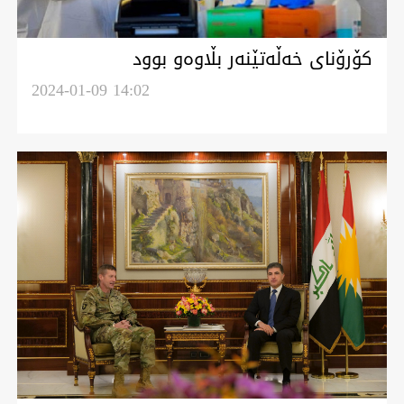
کۆرۆنای خەڵەتێنەر بڵاوەو بوود
2024-01-09 14:02