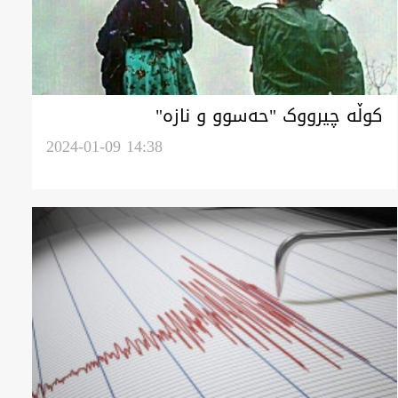
کوڵە چیرووک "حەسوو و نازە"
2024-01-09 14:38