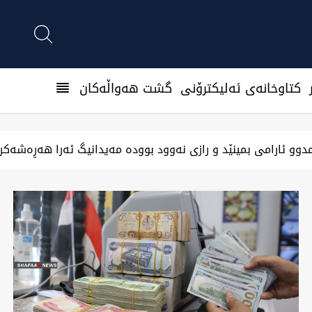
كتاوخانه‌ی ئه‌ليكترۆنی
گشت هەواڵەکان
ڕاس و باشوور لە نیمەی هەفتە گرێدەو