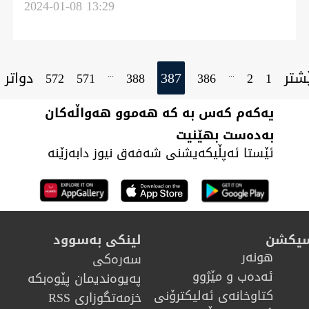
پەیوەنیەیل وەرد فەرەنسا
2024-01-08 13:29
شتر
387
دواتر
...
...
572
571
388
386
2
1
یەکەم کەس بە کە هەموو هەواڵەکان
بەدەست بهێنیت
ئێستا ئەپڵیکەیشنی شەفەق نیوز دابەزێنە
سیکشن
لینکی بەسوود
هونه‌ر
سەرەکی
ئەدەب و مێژوو
پەیوەندیمان پێوەبکە
كتاوخانه‌ی ئه‌ليكترۆنی
خزمەتگوزاری RSS