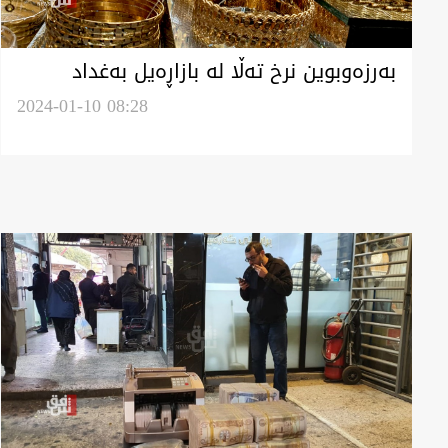
بەرزەوبوین نرخ تەڵا لە بازاڕەیل بەغداد
وجیگیربوینی لە هەولێر
2024-01-10 08:28