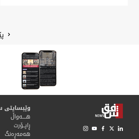
پێ
وێبسایتی 
هــــه‌واڵ
ڕاپــۆرت
هه‌مه‌ڕه‌نگ