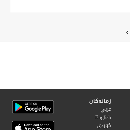
نیەکەێد وە تایبەت ئیران
زمانەکان
عربي
English
كوردى