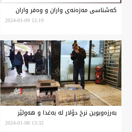
کەشناسی مەزەنەی واران و وەفر واران
کەێد لە هەرێم کوردستان
2024-01-09 12:19
بەرزەوبوین نرخ دۆلار لە بەغدا و هەولێر
وەگەرد بەسیان بۆرسەیل
2024-01-08 13:32