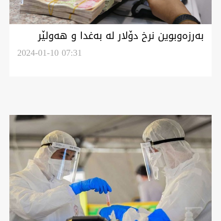
بەرزەوبوین نرخ دۆلار لە بەغدا و هەولێر
2024-01-10 07:31