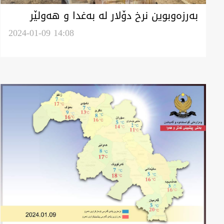
بەرزەوبوین نرخ دۆلار لە بەغدا و هەولێر
وەگەرد بەسیان بۆرسەیل
2024-01-09 14:08