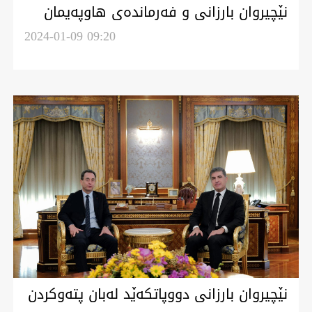
نێچیروان بارزانی و فەرماندەی هاوپەیمان
ناودەوڵەتی: ئارامی لە عراق ئەرا گشت
2024-01-09 09:20
ناوچەگە گرنگە
نێچیروان بارزانی دووپاتکەێد لەبان پتەوکردن