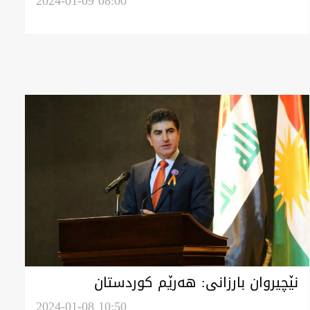
هەولێر
2024-01-09 08:00
نێچیروان بارزانی: هەرێم کوردستان
هەڕەشە وەبان وڵاتەیل هاوسای دروس
2024-01-08 10:50