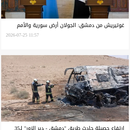
غوتيريش من دمشق: الجولان أرض سورية والأمم
2026-07-25 11:57
المتحدة تدعم تعافي البلاد وإعادة إعمارها
ارتفاع حصيلة حادث طريق "دمشق - دير الزور" لـ35