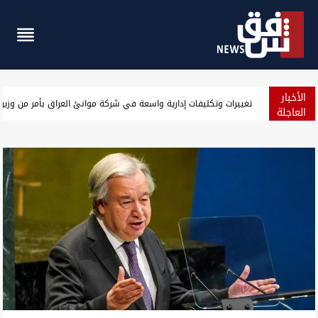
الأخبار
الحراك المناهض لـ"خور عبد الله" يطالب بغداد برد صريح على مذكرات ا
العاجلة