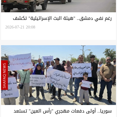
رغم نفي دمشق.. "هيئة البث الإسرائيلية" تكشف
2026-07-21 20:08
خططاً سورية ضد حزب الله
سوريا.. أولى دفعات مهجري "رأس العين" تستعد