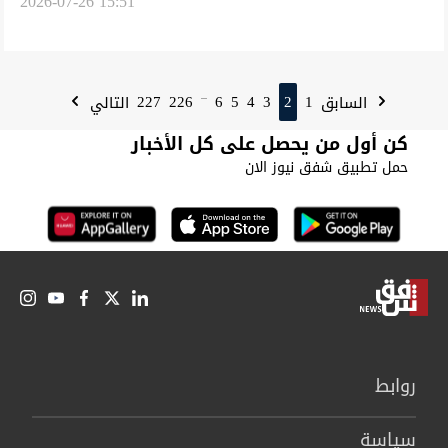
2026-07-26 15:51
مداهمة منزله
227
226
6
5
4
3
2
1
السابق
التالي
...
كن أول من يحصل على كل الأخبار
حمل تطبيق شفق نيوز الان
روابط
سیاسة