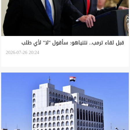
قبل لقاء ترمب.. نتنياهو: سأقول "لا" لأي طلب
2026-07-26 20:24
انسحاب من غزة ولبنان وسوريا