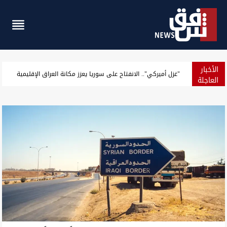
الأخبار
37 يوماً بلا رواتب.. ركود تجاري يخنق الأسواق العراقية
العاجلة