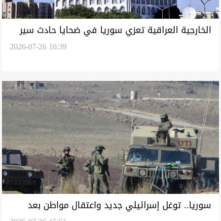
الخارجية العراقية تعزي سوريا في ضحايا حادث سير
2026-07-26 16:39
دير الزور- دمشق
سوريا.. توغل إسرائيلي جديد واعتقال مواطن بعد