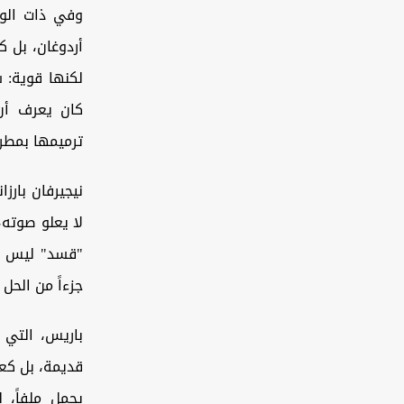
وفي ذات الوق
أردوغان، بل 
لكنها قوية: 
كان يعرف أن 
ترميمها بمطر
نيجيرفان بارز
لا يعلو صوته، 
"قسد" ليس فق
جزءاً من الحل ل
باريس، التي 
قديمة، بل كعر
يحمل ملفاً، ل