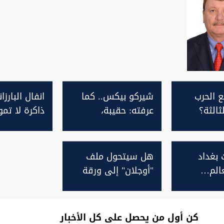
 الحرب
شيركو بيكس.. كما
انفال البارزان
ثالثة؟
عرفته: حقيبة،
ذاكرة لا تم
وسيجارة، وقصيدة لا
دفنوها
تفارقه
بغداد
هل سيتحول ملف
عالم…
"أوجلان" إلى ورقة
ار مرتين
مساومة دولية
كن أول من يحصل على كل الأخبار