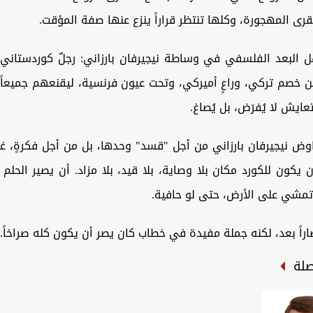
قرى المهجورة، وكلها تنتظر قراراً ينزع عنها صفة المؤقت.
ل البعد الفلسفي في وساطة نيجيرفان بارزاني: رجلٌ كوردستان
ن خصم تركي، وراعٍ أميركي، وتحت عيون فرنسية، ليقنعهم جميعاً 
عايش لا يُفرَض، بل يُصاغ.
وض نيجيرفان بارزاني من أجل "قسد" وحدها، بل من أجل فكرةٍ، غا
ن يكون للكورد مكان بلا وصاية، بلا قيد، بلا مزاد. أن يصير الحلم 
 تمشي على الأرض، حتى لو حافية.
راً بعد، لكنه جملة مفيدة في خطاب كان يصر أن يكون كله صراخاً.
صلة