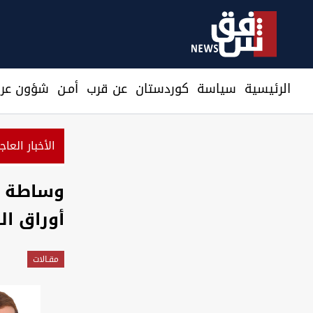
الرئيسية
سیاسة
كوردستان
عن قرب
أمـن
شؤون عرا
الأخبار العاج
حراك شمال البصرة يرفع 5 مطالب ويهدد بإغلاق الشوارع والحقول النفطية
وساطة من
أوراق الن
مقـالات