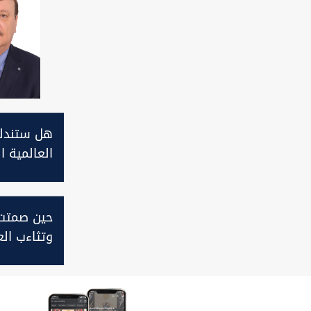
هل ستندلع
العالمية ال
حين صمتت 
وتثاءب ال
وذبحت سنج