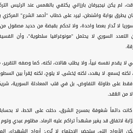
ت، لم يكن نيجيرفان بارزاني يكتفي بالهمس عند الرئيس الت
كان يطرق بوابة واشنطن، ليرد على خطاب "أحمد الشرع" المركزي ب
سوريا لا تُدار بعصا واحدة، ولا تحكم بقبضة من حديد مصقول من 
التعدد السوري لا يحتمل "مونوغرافيا سلطوية"، وأن الفسيفس
قة.
اني لا يقدم نفسه نبياً، ولا يطلب هالات، لكنه، كما وصفه التقرير،
لكنه يُسمع. لا يهدد، لكنه يُخشى. لا يلوح، لكنه يُقرأ بين السطور
ط على طاولة التفاوض، بل في قلب المعادلة السورية، شريكاً ل
ا من العُقد.
كانت دائماً شغوفة بمسرح الشرق، دخلت على الخط، لا بحسابا
ّابة لاتفاق قد يغير مشهداً تراكم عليه الرماد. مظلوم عبدي وتوم ب
كن الأرواح التي ستحضر الاجتماع لا تُرى: أرواح الشهداء، الم