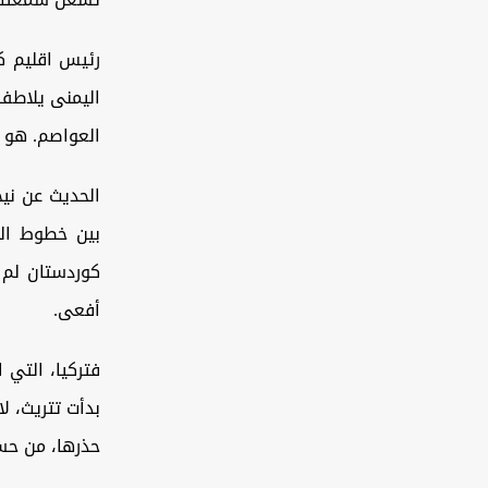
رئيس اقليم كو
اليمنى يلاطف 
العواصم. هو ل
الحديث عن نيج
بين خطوط النا
كوردستان لم ي
أفعى.
فتركيا، التي 
بدأت تتريث، ل
حذرها، من حساب