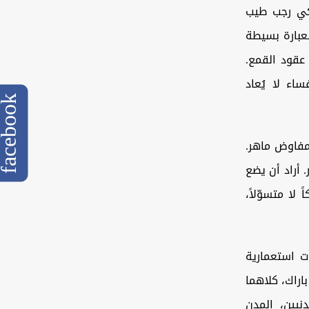
ركي رجب طيب
عبارة بسيطة
عقود القمع.
اء لا يُعاد
cebook
 مفاوض ماهر.
. أراد أن يضع
ا متسوّلاً،
ت استعمارية
اراك، كلاهما
دنيين، المدن