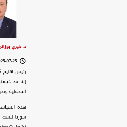
د. خيري بوزان
5-07-25 12:41
رئيس اقليم ك
إنه مد خيوطا
المخملية وصبر
هذه السياسة 
سوريا ليست ر
تشعل شمعتها ل