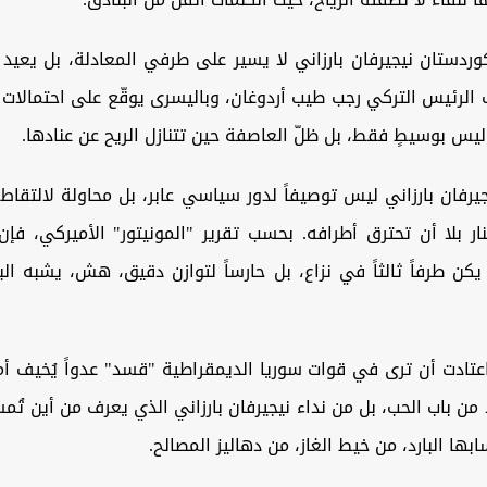
ردستان نيجيرفان بارزاني لا يسير على طرفي المعادلة، بل يعيد
الرئيس التركي رجب طيب أردوغان، وباليسرى يوقّع على احتمالات ل
يس بوسيطٍ فقط، بل ظلّ العاصفة حين تتنازل الريح عن عنادها.
يرفان بارزاني ليس توصيفاً لدور سياسي عابر، بل محاولة لالتقاط
ر بلا أن تحترق أطرافه. بحسب تقرير "المونيتور" الأميركي، فإ
كن طرفاً ثالثاً في نزاع، بل حارساً لتوازن دقيق، هش، يشبه ا
اعتادت أن ترى في قوات سوريا الديمقراطية "قسد" عدواً يُخيف أ
ا من باب الحب، بل من نداء نيجيرفان بارزاني الذي يعرف من أين تُم
ها البارد، من خيط الغاز، من دهاليز المصالح.