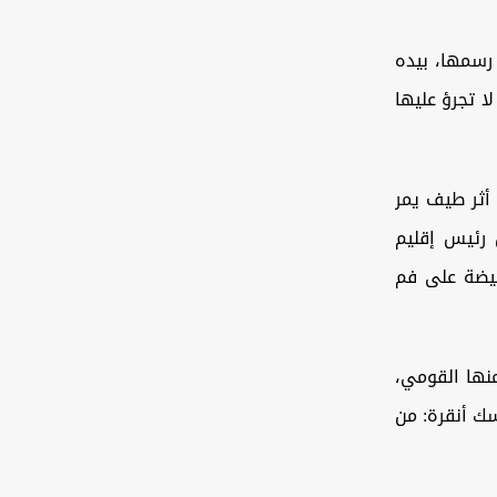
 رسمها، بيده
ا تجرؤ عليها
 أثر طيف يمر
ن رئيس إقليم
لبيضة على فم
منها القومي،
سك أنقرة: من