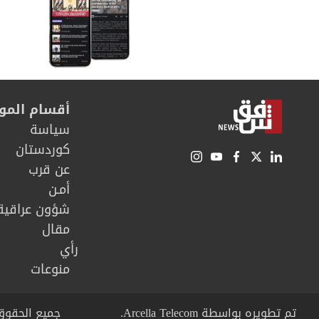
أقسام المو
سیاسة
كوردستان
عن قرب
أمـن
شؤون عراقية
مقال
رأي
منوعات
تم تطويره بواسطة Arcella Telecom.
جميع الحقوق محفوظة © right 2026