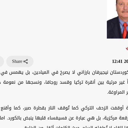
ي
Share
202
وردستان نيجيرفان بارزاني لا يصرخ في الميادين، بل يهمس في آ
ً غير مرئية بين أنقرة تركيا وقسد روجافا، ونسجها من نعومة ح
 المراوغة.
أوقفت الزحف التركي كما تُوقف النار بقطرة صبر، كما وأقنع
قعة مركزية، بل هي عبارة عن فسيفساء قلبها ينبض بالكورد. ام
لقاء لا تُطفئه الرياح، حيث الكلمات أثقل من البنادق.