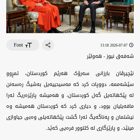
Font
2026-07-07 13:18
شەفەق نیوز - هەولێر
نێچیرڤان بارزانی سەرۆک هەرێم کوردستان، ئمڕوو
سێشەممە، دووپات کرد کە مەسیحییەیل بەشیگ رەسەنن
لە پێکهاتەیل گەل کوردستان، و هەمیشە پارێزەریگ ئەرا
مافەیلیان بوود، و دیاری کرد کە کوردستان هەمیشە وە
نیشتمان و پەناگەیگ ئەرا گشت پێکهاتەیلی وەبی جیاوازی
مینێد، و پارێزگاری لە کلتوور فرەیی کەێد.