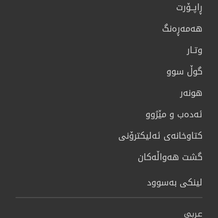
ڕاپــۆرت
هه‌مه‌ڕه‌نگ
وتـار
گوڵ سوو
هونه‌ر
ئەدەب و مێژوو
كتاوخانه‌ی ئه‌ليكترۆنی
گشت هەواڵەکان
لینکی بەسوود
عربي