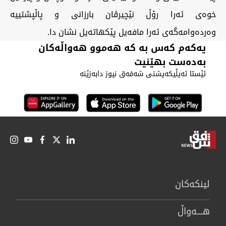
خوەی ئەرا رۆڵ نێچیرڤان بارزانی و پاڵپشتییە
وەردەوامەگەی ئەرا مافەیل پێکهاتەیل نشان دا.
یەکەم کەس بە کە هەموو هەواڵەکان
بەدەست بهێنیت
ئێستا ئەپڵیکەیشنی شەفەق نیوز دابەزێنە
لینكەكان
هــــه‌واڵ