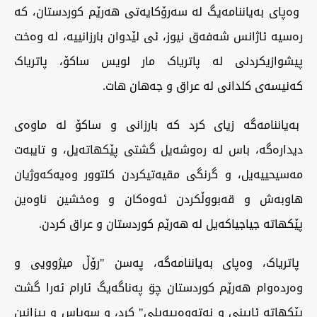
وەپای بەیاننامەیگ لە سەرۆکایەتی هەرێم کوردستان، کە
رەسیە ئاژانس شەفەق نیوز، ئی لێدوان بارزانییە، لە وەخت
پیشوازیکردنی لە پاتریاک مار لویس ساکۆ، پاتریاک
کەنیسەی کلدانی لە عراق و جەهان هات.
بەیاننامەگە زیای کرد کە بارزانی و ساکۆ لە ماوەی
دیدارەگە، باس لە رەوشەیل گشتی پێکهاتەیل، و تایبەت
مەسیحییەیل، و گرنگی مقیەتیکردن کلتوور وەیەکەوژیان
هاوبەش و قەبووڵکردن ئەوەکان و وەخشین ناوەین
پێکهاتە جیاجیاکەیل لە هەرێم کوردستان و عراق کردن.
پاتریاک، وەپای بەیاننامەگە، پەسن "رۆڵ میژوویی و
وەردەوام هەرێم کوردستان چۊ پەناگەیگ ئارام ئەرا گشت
پێکهاتە ئایینی و نەتەوەییەیلی" کرد، و سوپاس و پیزانین