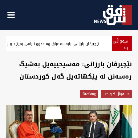
هەواڵی
نێچیرڤان بارزانی: بایەسە عراق وە مدوو ئارامی بمینێد و رازی
بە
پەلە
نێچیرڤان بارزانی: مەسیحییەیل بەشیگ
رەسەنن لە پێکهاتەیل گەل کوردستان
هــــه‌واڵ كــوردى
Breaking