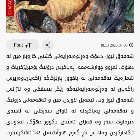
Font
2026-07-08 18:13
شەفەق نيوز- دهۆک ‏وەڕێوەبەرایەتی گشتی کاروبار مین لە
دهۆک، ئمڕوو چوارشەممە، پەیاکردن درۆنیگ بۆمبرێژکریاگ و
شمارەیگ تەقەمەنی لە باکوور پارێزگاگە راگەیان.‏وەرپرس
راگەیان لە وەڕێوەبەرایەتیەگە رێگر بیسفکی وە ئاژانس
شەفەق نیوز وت، تیمەیل لاوردن مین و تەقەمەنی درونیگ
و تەقەمەنی پەیاکردنە لە ئاوای سەرکلی لە ناحیەی
دێرەلوک سەر وە قەزای ئامێدی باکوور دهۆک، لەدویای
ئاگادارکردن وەلایەن کڕ گەرم هاوڵاتیەیل 182.‏ئاشکرایکرد،