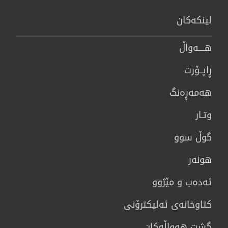
لینكەكان
هــــه‌واڵ
ڕاپــۆرت
هه‌مه‌ڕه‌نگ
وتـار
گوڵ سوو
هونه‌ر
ئەدەب و مێژوو
كتاوخانه‌ی ئه‌ليكترۆنی
گشت هەواڵەکان