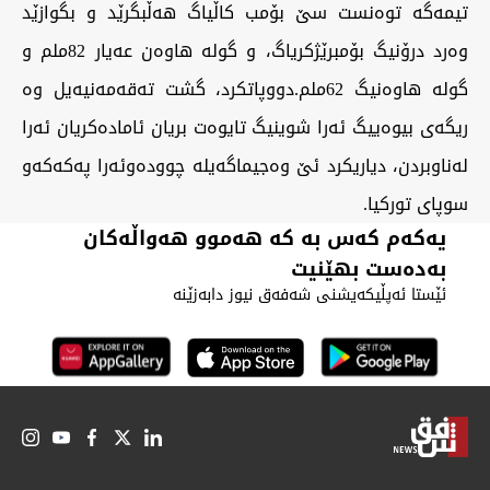
تیمەگە توەنست سێ بۆمب کاڵیاگ هەڵبگرێد و بگوازێد
وەرد درۆنیگ بۆمبرێژکریاگ، و گولە هاوەن عەیار 82ملم و
گولە هاوەنیگ 62ملم.‏دووپاتکرد، گشت تەقەمەنیەیل وە
ریگەی بیوەییگ ئەرا شوینیگ تایوەت بریان ئامادەکریان ئەرا
لەناوبردن، دیاریکرد ئێ وەجیماگەیلە چوودەوئەرا پەکەکەو
سوپای تورکیا.‏‏
یەکەم کەس بە کە هەموو هەواڵەکان
بەدەست بهێنیت
ئێستا ئەپڵیکەیشنی شەفەق نیوز دابەزێنە