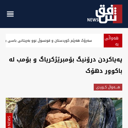
هەواڵی
‏سەرۆک هەرێم کوردستان و قونسوڵ نوو بەریتانی باسی بارو
بە
پەلە
‏پەیاکردن درۆنیگ بۆمبرێژکریاگ و بۆمب لە
باکوور دهۆک
هــــه‌واڵ كــوردى