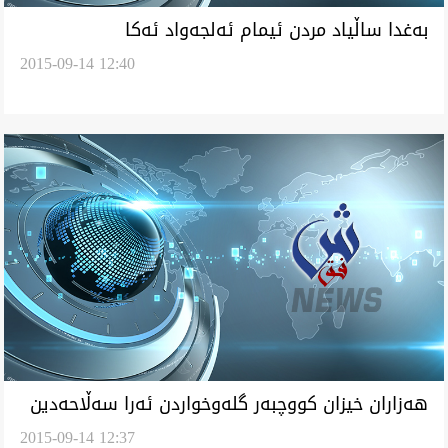
به‌غدا ساڵياد مردن ئيمام ئه‌لجه‌واد ئه‌كا
2015-09-14 12:40
هه‌زاران خيزان كووچبه‌ر گله‌وخواردن ئه‌را سه‌ڵاحه‌دين
2015-09-14 12:37