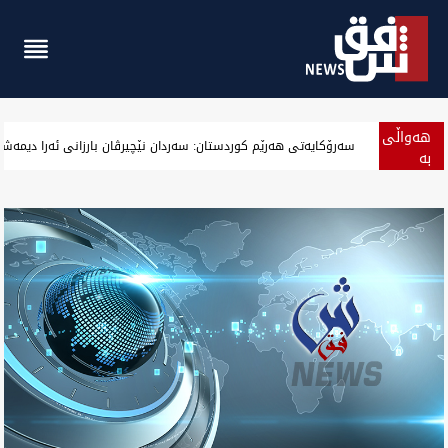
هەواڵی
‏بەرزەوبوین نرخ دۆلار لە بەغداد و جیگیربوینی لە هەولێر وەگەرد بەس
بە
پەلە