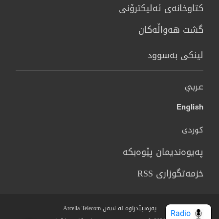
كتاوخانه‌ی ئه‌ليكترۆنی
گشت هەواڵەکان
لینکی بەسوود
عربي
English
کوردی
پەیوەندیمان پێوەبکە
خزمەتگوزاری RSS
پەرەیپێدراوە لە لایەن Arcella Telecom
Radio