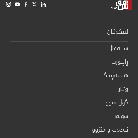
لینكەكان
هــــه‌واڵ
ڕاپــۆرت
هه‌مه‌ڕه‌نگ
وتـار
گوڵ سوو
هونه‌ر
ئەدەب و مێژوو