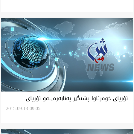
ئۆرپاى خوه‌رئاوا پشتگير په‌نابه‌ره‌يله‌و ئۆرپاى
2015-09-13 09:05
خوه‌رهه‌ڵات ره‌تيانه‌و ئه‌كا