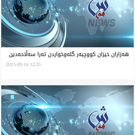
هه‌زاران خيزان كووچبه‌ر گله‌وخواردن ئه‌را سه‌ڵاحه‌دين
2015-09-14 12:35