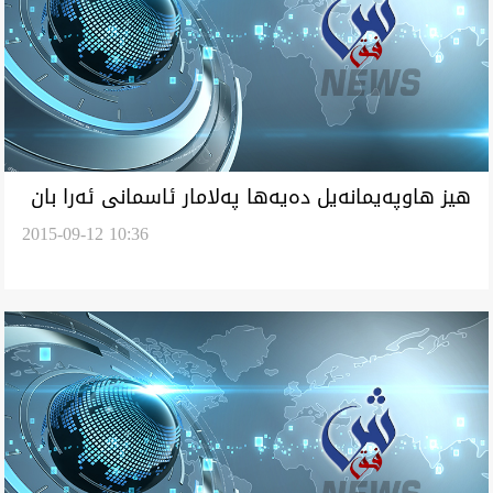
هيز هاوپه‌يمانه‌يل ده‌يه‌ها په‌لامار ئاسمانى ئه‌را بان
2015-09-12 10:36
داعش ئه‌نجام دان