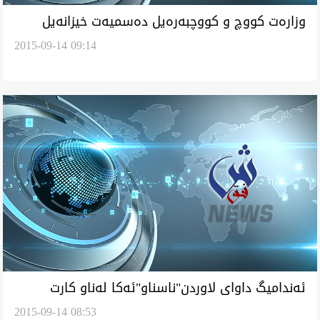
وزاره‌ت كووچ و كووچبه‌ره‌يل ده‌سميه‌ت خيزانه‌يل
2015-09-14 09:14
ئه‌نبارى دا
ئه‌نداميگ داواى لاوردن"ناسناو"ئه‌كا له‌ناو كارت
2015-09-14 08:53
نيشتمانى