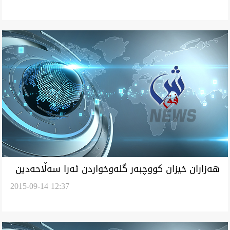
هه‌زاران خيزان كووچبه‌ر گله‌وخواردن ئه‌را سه‌ڵاحه‌دين
2015-09-14 12:37