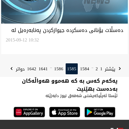
ده‌سڵات يۆنانى ده‌سكرده‌ جيوازكردن په‌نابه‌ره‌يل له‌
2015-09-12 10:32
دويرگه‌ى ليسبوس
1642
1641
1586
1585
1584
2
1
پێشتر
دواتر
...
...
یەکەم کەس بە کە هەموو هەواڵەکان
بەدەست بهێنیت
ئێستا ئەپڵیکەیشنی شەفەق نیوز دابەزێنە