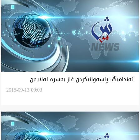
ئه‌نداميگ: پاسه‌وانيكردن غاز به‌سره‌ له‌لايه‌ن
2015-09-13 09:03
كومپانيايگ بريتانيه‌و خراوترين گه‌ناته‌كاريه‌