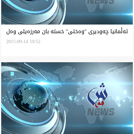
ئه‌ڵمانيا چه‌وديرى "وه‌ختى" خسته‌ بان مه‌رزه‌يلى وه‌ل
2015-09-14 10:52
نه‌مسا