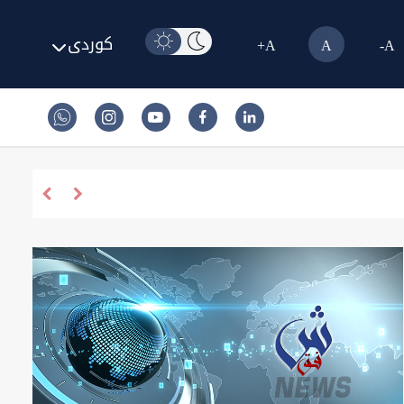
کوردی
A+
A
A-
کەشوهەوای عراق.. گەرمای پەنجای