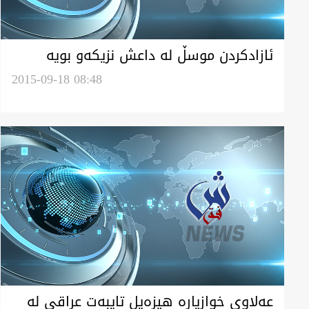
ئازادكردن موسڵ له‌ داعش نزيكه‌و بويه‌
2015-09-18 08:48
عه‌لاوى خوازياره‌ هيزه‌يل تايبه‌ت عراقى له‌