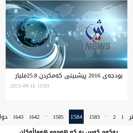
بودجه‌ى 2016 پيشبينى كه‌مكردن 25.8مليار
دۆلار له‌لى ئه‌كريه‌ێد
2015-09-16 15:03
ر
1584
دوا
...
...
1643
1642
1585
1583
2
1
یەکەم کەس بە کە هەموو هەواڵەکان