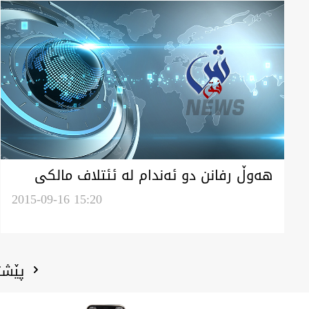
هه‌وڵ رفانن دو ئه‌ندام له‌ ئئتلاف مالكى
شكه‌ست هاورد
2015-09-16 15:20
پێشت