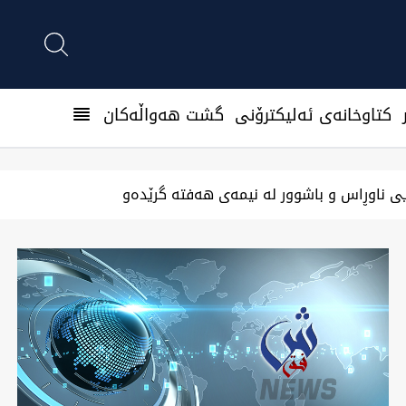
كتاوخانه‌ی ئه‌ليكترۆنی
گشت هەواڵەکان