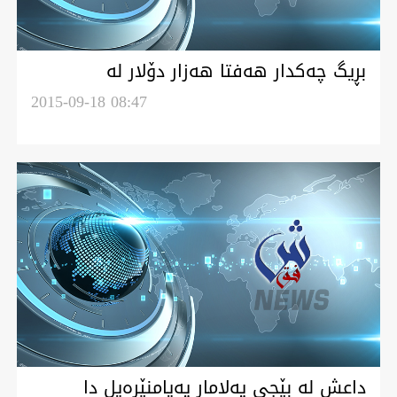
بڕيگ چه‌كدار هه‌فتا هه‌زار دۆلار له‌
نويسينگه‌يگ پويل ئاڵشتكردن له‌ كه‌ركووك
2015-09-18 08:47
دزين
داعش له‌ بێجى په‌لامار په‌يامنێره‌يل دا