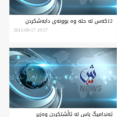
12كه‌س له‌ حله‌ وه‌ بوونه‌ى دابه‌شكردن
گه‌نم بووكردگه‌و ده‌سگير كريان
2015-09-17 10:57
ئه‌نداميگ باس له‌ ئاڵشتكردن وه‌زير