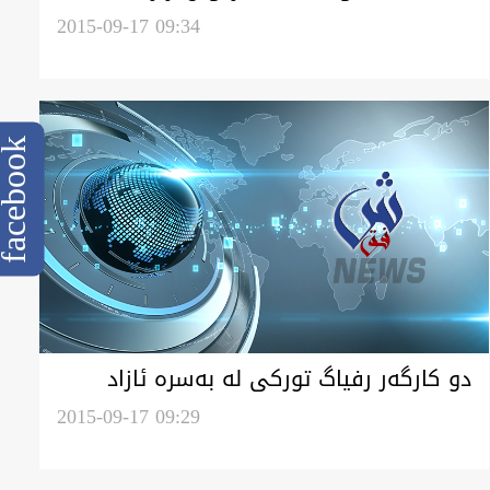
ناوخوه‌يى عراقى كرد
2015-09-17 09:34
cebook
دو كارگه‌ر رفياگ توركى له‌ به‌سره‌ ئازاد
كريان
2015-09-17 09:29