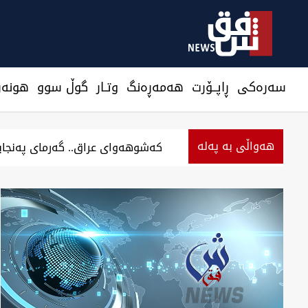
سەرەکی
ڕاپــۆرت
هه‌مه‌ڕه‌نگ
وتـار
گوڵ سوو
هونه‌ر
هەواڵی بە پەلە
ەگەرد بەسیان بۆرسەیل بەغداد و هەولێر