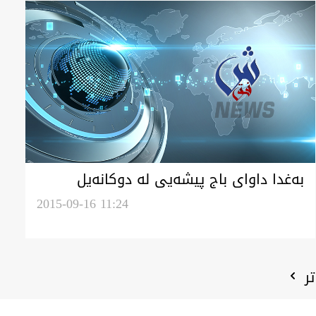
به‌غدا داواى باج پيشه‌يى له‌ دوكانه‌يل
بازرگانى ئه‌كا
2015-09-16 11:24
تر