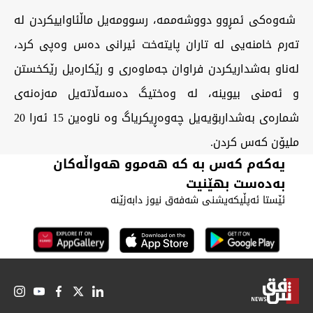
شەوەکی ئمڕوو دووشەممە، رسوومەیل ماڵئاواییکردن لە
تەرم خامنەیی لە تاران پایتەخت ئیرانی دەس وەپی کرد،
لەناو بەشداریکردن فراوان جەماوەری و رێکارەیل رێکخستن
و ئەمنی بیوینە، لە وەختیگ دەسەڵاتەیل مەزەنەی
شمارەی بەشداربۊیەیل چەوەڕیکریاگ وە ناوەین 15 ئەرا 20
ملیۆن کەس کردن.
یەکەم کەس بە کە هەموو هەواڵەکان
بەدەست بهێنیت
ئێستا ئەپڵیکەیشنی شەفەق نیوز دابەزێنە