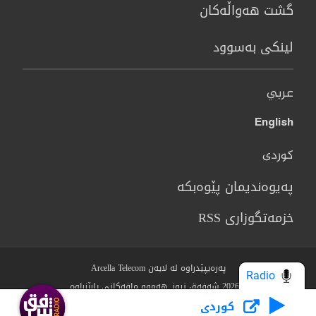
گشت هەواڵەکان
لینکی بەسوود
عربي
English
کوردی
پەیوەندیمان پێوەبکە
خزمەتگوزاری RSS
پەرەیپێدراوە لە لایەن Arcella Telecom
Radio
© 2026 شەفەق نیوز. هەموو مافەکانی پارێزراوە.
كوردى
Who we Are?
مەرج و رێساکان
سیاسەتی پاراستنی نهێنی