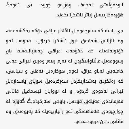
ناودەوڵەتی نەجەف وەڕیەو چوود، بی ئەوەگ
هۊردەکارییەیل زیاتر ئاشکرا بکەێد.
جی باسە کە سەرچەوەیل ئاگادار عراقی دۊکە یەکشەممە،
وە ئاژانس شەفەق نیوز ئاشکرا کردۊن، لەباوەت ئەو
کۆتوبەنەیلە کە حکومەت عراقی چەسپانیەسە بان
رسوومەیل ماڵئاواییکردن لە تەرم ریبەر وەرین ئیرانی عەلی
خامنەیی لەناو عراق، لەوەر هوکارەیل ئەمنی و سیاسی،
کە رەتکردن بەشداریکردن سەرکردەیل سوپای پاسدارەیل
ئیرانی لەخوەی گردۊد، و لە نووایان ئیسماعیل قائانی
فەرماندەی فەیلەق قودس، باوجی سەرکردەیگ گەورە لە
چوارچیوەی هەماهەنگی ئەو زانیارییەیلە کە پەیوەندی وە
قائانی دیرن درووخستەو.