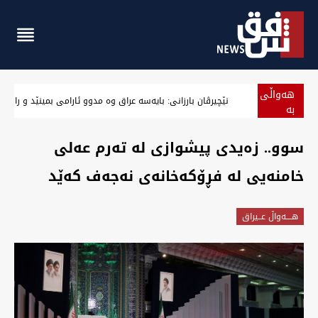
هەواڵی
نێچیرڤان بارزانی: بایەسە عراق وە مدوو ئارامی بمینێد و رازی
بە
پەلە
سوو.. زەیدی پيشوازی لە تەرم عەلی
خامنەیی لە فڕۆکەخانەی نەجەف کەێد
هــــه‌واڵ عــیراق