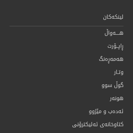
لینكەكان
هــــه‌واڵ
ڕاپــۆرت
هه‌مه‌ڕه‌نگ
وتـار
گوڵ سوو
هونه‌ر
ئەدەب و مێژوو
كتاوخانه‌ی ئه‌ليكترۆنی