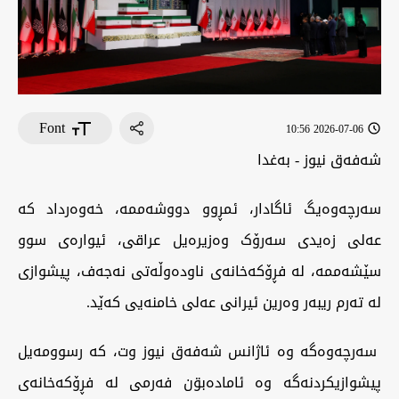
Font
2026-07-06 10:56
شەفەق نیوز - بەغدا
سەرچەوەیگ ئاگادار، ئمڕوو دووشەممە، خەوەرداد کە
عەلی زەیدی سەرۆک وەزیرەیل عراقی، ئیوارەی سوو
سێشەممە، لە فڕۆکەخانەی ناودەوڵەتی نەجەف، پيشوازی
لە تەرم ريبەر وەرین ئيرانی عەلی خامنەیی کەێد.
سەرچەوەگە وە ئاژانس شەفەق نیوز وت، کە رسوومەیل
پیشوازیکردنەگە وە ئامادەبۊن فەرمی لە فڕۆکەخانەی