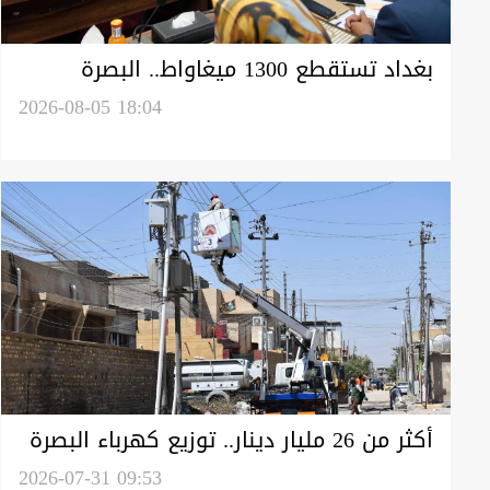
بغداد تستقطع 1300 ميغاواط.. البصرة
ترفض خفض حصتها الكهربائية: الحرارة
2026-08-05 18:04
تتجاوز الـ50
أكثر من 26 مليار دينار.. توزيع كهرباء البصرة
الأعلى جباية في العراق خلال شهر واحد
2026-07-31 09:53