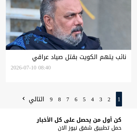
نائب يتهم الكويت بقتل صياد عراقي
واعتقال آخرين بالمياه الإقليمية ويطالب
2026-07-10 08:40
بطرد القنصل "فوراً"
1
التالي
9
8
7
6
5
4
3
2
كن أول من يحصل على كل الأخبار
حمل تطبيق شفق نيوز الان