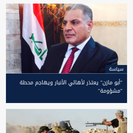
سیاسة
"أبو مازن" يعتذر لأهالي الأنبار ويهاجم محطة
"مشؤومة"