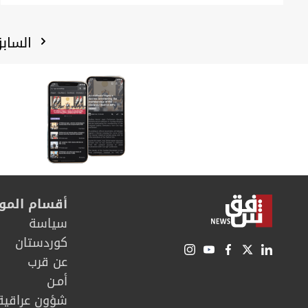
الساب
أقسام المو
سیاسة
كوردستان
عن قرب
أمـن
شؤون عراقية