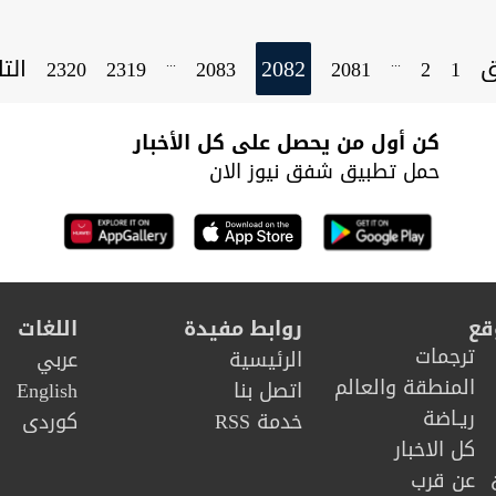
ق
2082
الت
...
...
2320
2319
2083
2081
2
1
كن أول من يحصل على كل الأخبار
حمل تطبيق شفق نيوز الان
قع
روابط مفيدة
اللغات
ترجمات
الرئيسية
عربي
المنطقة والعالم
اتصل بنا
English
ريـاضة
خدمة RSS
كوردى
كل الاخبار
عن قرب