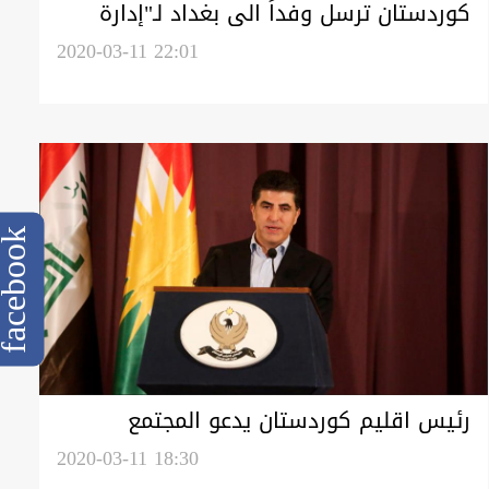
كوردستان ترسل وفداً الى بغداد لـ"إدارة
الوضع الحالي"
2020-03-11 22:01
cebook
رئيس اقليم كوردستان يدعو المجتمع
الدولي للمساعدة بمواجهة فيروس كورونا
2020-03-11 18:30