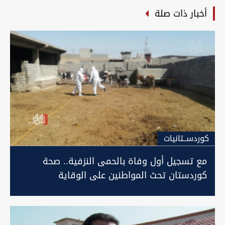
أخبار ذات صلة
كوردســتانيات
مع تسجيل أول وفاة بالحمى النزفية.. صحة
كوردستان تحث المواطنين على الوقاية