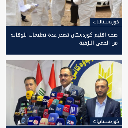
كوردســتانيات
صحة إقليم كوردستان تصدر عدة تعليمات للوقاية
من الحمى النزفية
كوردســتانيات