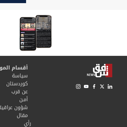
تجميلي؟
أقسام المو
سیاسة
كوردستان
عن قرب
أمـن
شؤون عراقية
مقال
رأي