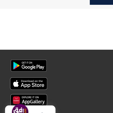
النفط
عربي