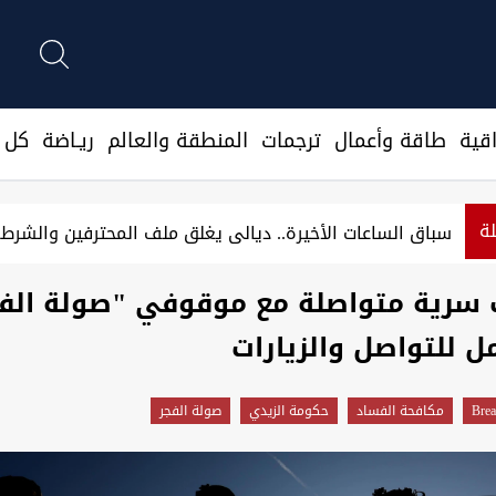
قية
طاقة وأعمال
ترجمات
المنطقة والعالم
ريـاضة
كل ا
لة
 تراجع رغم ارتفاع آخر جلسة
سباق السا
 سرية متواصلة مع موقوفي "صولة الف
ل للتواصل والزيارات
Brea
مكافحة الفساد
حكومة الزيدي
صولة الفجر