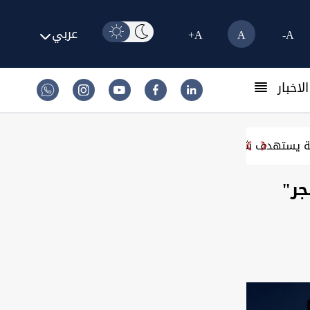
عربي
A+
A
A-
لاخبار
عات الأخيرة.. ديالى يغلق ملف المحترفين والشرطة يستهدف شر
جر"