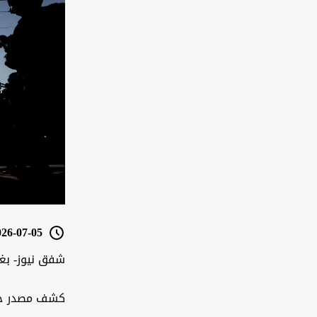
6-07-05 13:36
شفق نيوز- بغ
كشف مصدر حكو