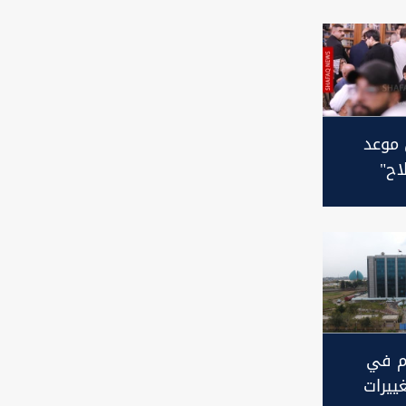
 موعد
اح"
تسوية
ن
م في
ييرات