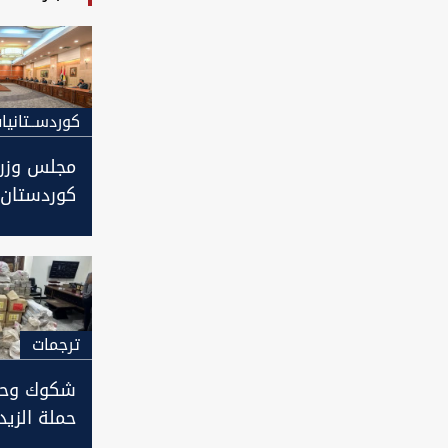
كوردســتانيا
مجلس وزرا
كوردستان
مكافحة ال
ويوافق ع
قانون الش
الأمنية ال
ترجمات
شكوك وحذر
حملة الزيد
أسماك صغ