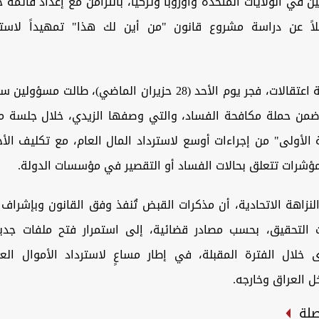
 في الولايات المتحدة وأوروبا وتركيا، بالتزامن مع إعداد قائمة 
اً عن دراسة مشروع قانون "من أين لك هذا" تمهيداً لاست
وانطلقت حملة اعتقالات، فجر يوم الأحد (28 حزيران الماضي)، طالت 
ضمن حملة مكافحة الفساد، والتي وصفها الزيدي، خلال جلسة مج
ة الأولى" من إجراءات أوسع لاسترداد المال العام، مع تكليف الأج
مؤشرات تتعلق بحالات الفساد أو التقصير في مؤسسات الدولة.
نزاهة الاتحادية، أن مذكرات القبض تُنفذ وفق القانون وبإشراف 
 التحقيق، بحسب مصادر قضائية، إلى استمرار فتح ملفات جدي
خلال الفترة المقبلة، في إطار مساعٍ لاسترداد الأموال الع
ل العراق وخارجه.
صلة