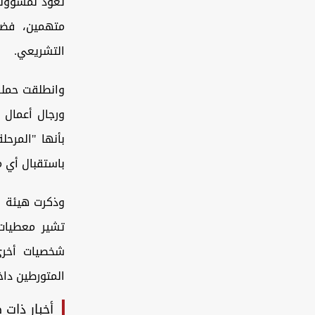
تعود لمسؤولين
متهمين، فضل
التشريعي.
ورجال أعمال 
بأنها "المرحل
باستقبال أي 
وذكرت هيئة ال
تشير معطيات
شخصيات أخرى 
المتورطين داخ
أخبار ذات 