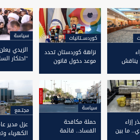
سیاسة
ت
كوردســتانيات
الزيدي يعلن
ء
نزاهة كوردستان تحدد
"احتكار السل
 يناقش
موعد دخول قانون
ويكشف عن 
فساد
"مكافحة الفساد" حيز
مع المتورطي
لى مشروع
التنفيذ
بالفساد
ركات
خاصة
سیاسة
مجتـمع
 إزاء
حملة مكافحة
عزل مدير عا
ي.. ما بين
الفساد.. قائمة
الكهرباء وتغ
يرة وعرض
جديدة بـ127 شخصية