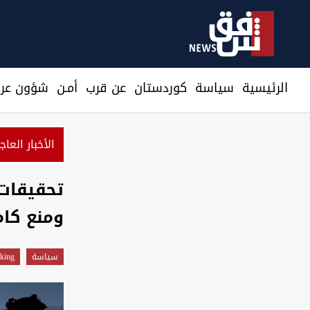
الرئيسية
سیاسة
كوردستان
عن قرب
أمـن
شؤون عرا
الأخبار العاج
خاما البصرة ينهيان الأسبوع على
تحقيقات
ومنع كام
سیاسة
king