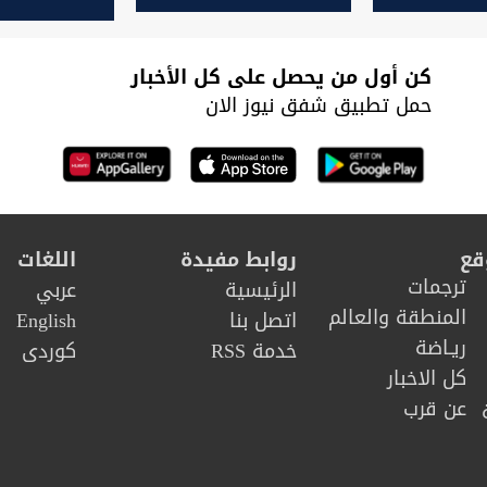
إدارية تطال 
"تهرب الأموال
والنقل
وتستولي على
كن أول من يحصل على كل الأخبار
عقارات"
حمل تطبيق شفق نيوز الان
قع
روابط مفيدة
اللغات
ترجمات
الرئيسية
عربي
المنطقة والعالم
اتصل بنا
English
ريـاضة
خدمة RSS
كوردى
كل الاخبار
عن قرب