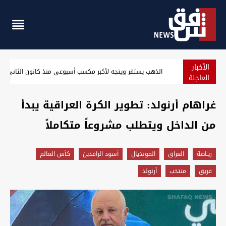
الأخبار
الحوثيون يقصفون مواقع في مدينة مأرب بالصواريخ والمسيّرات
العاجلة
غراهام أرنولد: تطوير الكرة العراقية يبدأ
من الداخل ويتطلب مشروعاً متكاملاً
ريـاضة
العراق
المونديال
أسود الرافدين
كأس العالم
فريق
منتخب
أرنولد