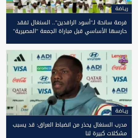
ريـاضة
فرصة سانحة لـ"أسود الرافدين".. السنغال تفقد
حارسها الأساسي قبل مباراة الجمعة "المصيرية"
ريـاضة
مدرب السنغال يحذر من انضباط العراق: قد يسبب
مشكلات كبيرة لنا