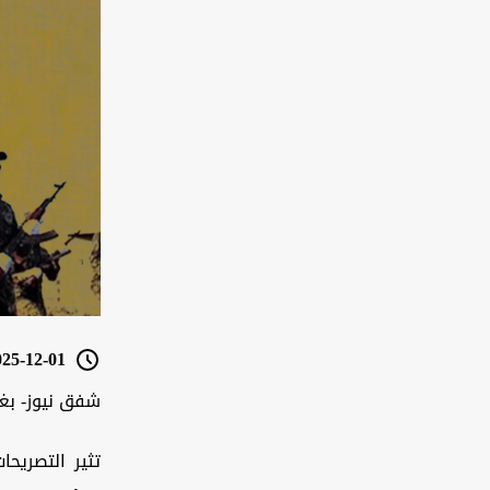
5-12-01 09:01
شفق نيوز- بغ
تثير التصريحا