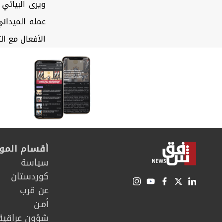
ويرى البياتي 
عمله الميدان
الأفعال مع ال
أقسام المو
سیاسة
كوردستان
عن قرب
أمـن
شؤون عراقية