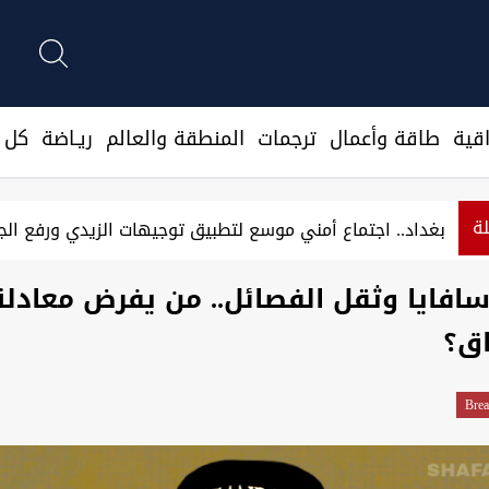
قية
طاقة وأعمال
ترجمات
المنطقة والعالم
ريـاضة
كل ا
لة
ران جنوبي إيران وقاليباف: هجوم ضخم قادم
سافايا وثقل الفصائل.. من يفرض معادلة
اق؟
Brea