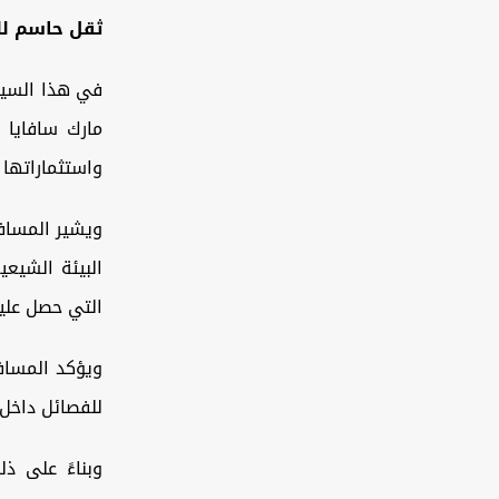
ثقل حاسم لل
في هذا السيا
مارك سافايا 
واستثماراتها
ويشير المسافر
البيئة الشيع
التي حصل علي
ويؤكد المسافر
للفصائل داخل 
وبناءً على ذ