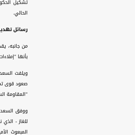
تشكيل الحكوم
الحالي.
رسائل تهديد
من جانبه، يق
بأنها "إملاءا
ويلفت السعدي
"المقاومة الس
ووفق السعدي،
للغاز - الذي 
المبعوث الأم