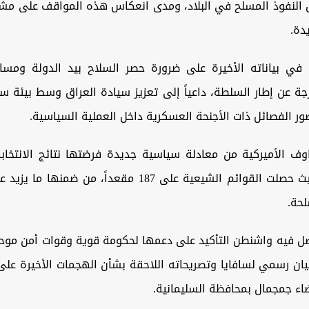
النفوذ المسلح في البلاد، ومدى انعكاس هذه المواقف على مش
دة.
في بياناته الأخيرة على ضرورة حصر السلاح بيد الدولة ومساء
جة عن إطار السلطة، داعياً إلى تعزيز سيادة العراق وسط بيئة س
ور الفصائل ذات الأجنحة ال
عسكرية داخل العملية السياسية.
وف الأميركية من معادلة سياسية جديدة فرضتها نتائج الانتخابا
لحة.
 فيه واشنطن التأكيد على دعمها لحكومة قوية وقوات أمن موح
يان رسمي لسافايا وتصريحاته اللاحقة بشأن الهجمات الأخيرة على
اء جمجمال بمحافظة السليمانية.