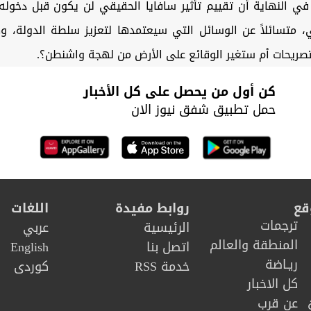
في النهاية أن تقييم تأثير سافايا الحقيقي لن يكون قبل دخوله
ي، متسائلاً عن الوسائل التي سيعتمدها لتعزيز سلطة الدولة، 
تصريحات أم ستغير الوقائع على الأرض من لهجة واشنطن؟.
كن أول من يحصل على كل الأخبار
حمل تطبيق شفق نيوز الان
قع
روابط مفيدة
اللغات
ترجمات
الرئيسية
عربي
المنطقة والعالم
اتصل بنا
English
ريـاضة
خدمة RSS
كوردى
كل الاخبار
عن قرب