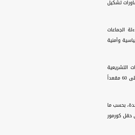
اورات تشكيل
لة الجماعات
ياسية وأمنية
ت التشريعية
لعام 2025، حيث حصلت القوائم الشيعية على 187 مقعداً، من ضمنها ما يزيد على 60 مقعداً
دة، بحسب ما
 حقل كورمور