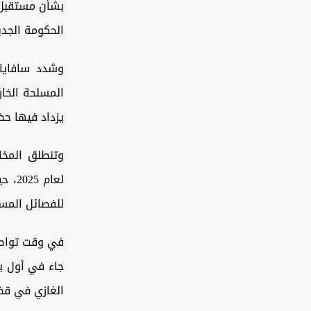
بشأن مستقبل 
الحكومة الجدي
وشدد سافايا 
المسلحة الخار
يزداد فيها حض
وتنطلق المخا
للفصائل المس
في وقت تواصل
جاء في أول ب
الغازي في قض