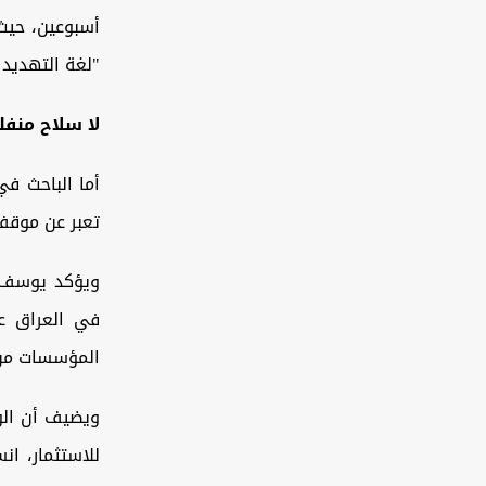
أسبوعين، حيث
"لغة التهديد 
لا سلاح منفلتا
أما الباحث ف
تعبر عن موقف 
ويؤكد يوسف 
في العراق عن
المؤسسات من 
ويضيف أن الول
للاستثمار، ان