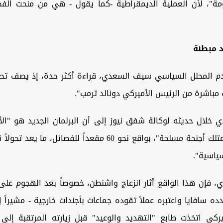
ة"، لأن العملية الديمقراطية -كما يقول - هي من منحت الف
 مبطنة
دم المحلل السياسي سيف السعدي، قراءة أكثر حدة، إذ يصف تصر
ت مباشرة من الرئيس الأميركي دونالد ترمب".
 خلال حديثه لوكالة شفق نيوز إلى أن البرلمان الجديد هو "الأك
صعود قوى تمتلك أجنحة مسلحة"، بواقع نحو 60 مقعداً للفصائل، م
ياسية".
 فإن هذا الواقع أثار انزعاج واشنطن، خصوصاً بعد الهجوم على
ندده سافايا واعتبره عملاً تقوده جماعات بأجندات خارجية - مشيراً 
يركي اتخذت طابع "التهديد والوعيد" قبل زيارته المرتقبة إلى 