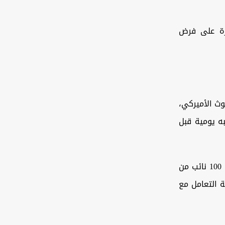
درة على فرض
وث الأميركي،
به يومية قبل
ويشير البياتي خلال حديثه لوكالة شفق نيوز إلى واقع "معقد" يتمثل بفوز نحو 100 نائب من
ة التعامل مع