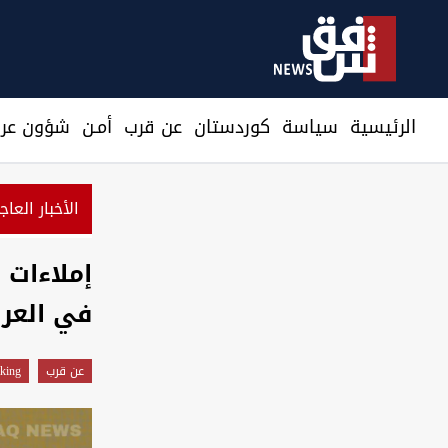
الرئيسية
سیاسة
كوردستان
عن قرب
أمـن
شؤون عرا
الأخبار العاج
انفجا
إملاءات 
في العر
عن قرب
king