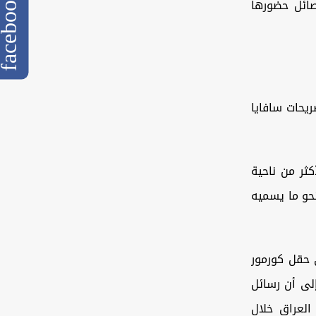
cebook
صائل حضورها
يحات سافايا
ثر من ناحية
ا يعد تحولاً نحو ما يسميه
 حقل كورمور
إلى أن رسائل
العراق خلال