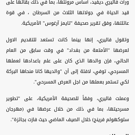
ورأت فاليري ديفيد، أساس مرونتها، بما في ذلك بقائها على
قيد الحياة في جولاتها الثلاث من السرطان ، في قوة
عائلتها، وفق تقرير صحيفة "تايمز آرغوس" الأمريكية.
وتقول فاليري، إنها بينما كانت تستعد للتقديم الاول
لعرضها "الأمتعة من بغداد" في وقت سابق من العام
الحالي، فإن والدها الذي كان على علم باعدادها لعملها
المسرحي، توفي، لافتة إلى أن "والديها كانا منحاها البركة
لكي تستمر بعملها من اجل العرض المسرحي".
وعملت فاليري، وفقاً للصحيفة الأمريكية، على "تطوير
مسرحيتها، بما في ذلك من خلال عرضها في (مهرجان
ستوكهولم فرينج) خلال الصيف الماضي حيث فازت بجائزة".