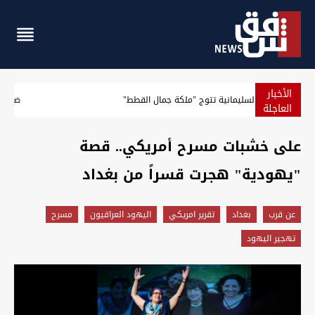
الأخبار
بالصور.. السليمانية تتوج "ملكة جمال القطط"
العاجلة
على خشبات مسرح أمريكي.. قصة
"يهودية" هجرت قسراً من بغداد
عن قرب
بغداد
تقرير امريكي
اليهود العراقيون
مسرح
تهجير اليهود