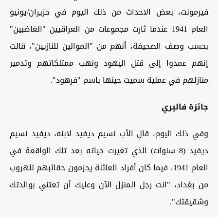
فيرمونت، بعض الاحداث من ذلك اليوم في حزيران/يونيو
العام 1941 عندما ثارت مجموعات من العراقيين "الغاضبين"
بحسب وصف الصحيفة، أنهم من "الموالين للنازيين"، قالت
إنهم عمدوا إلى قتل اليهود ونهب ممتلكاتهم وتدمير
منازلهم في عملية سميت حينها باسم "فرهود".
جائزة فاليري
وفي ذلك اليوم، قال الأب نسيم ديفيد لابنه، ديفيد نسيم
ديفيد (8 سنوات) الذي تغيرت حياته بعد تلك الواقعة في
العام 1941، فيما كان أفراد العائلة يحزمون حقائبهم للهروب
من بغداد، "انت رجل المنزل الآن وعليك أن تعتني بوالدتك
وشقيقتك".