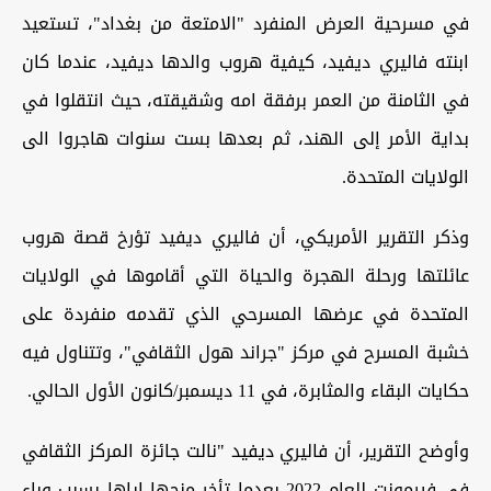
في مسرحية العرض المنفرد "الامتعة من بغداد"، تستعيد
ابنته فاليري ديفيد، كيفية هروب والدها ديفيد، عندما كان
في الثامنة من العمر برفقة امه وشقيقته، حيث انتقلوا في
بداية الأمر إلى الهند، ثم بعدها بست سنوات هاجروا الى
الولايات المتحدة.
وذكر التقرير الأمريكي، أن فاليري ديفيد تؤرخ قصة هروب
عائلتها ورحلة الهجرة والحياة التي أقاموها في الولايات
المتحدة في عرضها المسرحي الذي تقدمه منفردة على
خشبة المسرح في مركز "جراند هول الثقافي"، وتتناول فيه
حكايات البقاء والمثابرة، في 11 ديسمبر/كانون الأول الحالي.
وأوضح التقرير، أن فاليري ديفيد "نالت جائزة المركز الثقافي
في فيرمونت للعام 2022 بعدما تأخر منحها إياها بسبب وباء