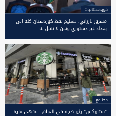
كوردســتانيات
مسرور بارزاني: تسليم نفط كوردستان كله الى
بغداد غير دستوري ونحن لا نقبل به
مجتـمع
"ستاربكس" يثير ضجة في العراق.. مقهى مزيف