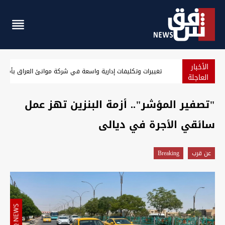
الأخبار
الحراك المناهض لـ"خور عبد الله" يطالب بغداد برد صريح على مذكرات ا
العاجلة
"تصفير المؤشر".. أزمة البنزين تهز عمل
سائقي الأجرة في ديالى
عن قرب
Breaking