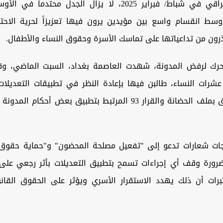
الشخصية العراقي في شباط/ فبراير 2025، لا يزال الجدل محتدماً
 وسط انقسام واسع بين مؤيدين يرون فيها تعزيزاً لحرية الاحت
رون من تداعياتها على تماسك الأسرة وحقوق النساء والأطفال.
رك لرفض المدونة، شهدت العاصمة بغداد، السبت الماضي، وقف
شرات النساء، طالبن فيها بإعادة النظر في تطبيقات التعديلات ا
سيما ما يتعلق بملف الحضانة والقرار 93 المرتبط بتطبيق بعض أحكا
ات شعارات تدعو إلى "تفعيل مصلحة المحضون" و"حماية حقوق
ضرورة وقف أي إجراءات تسمح بتطبيق التعديلات بأثر رجعي على 
برات أن ذلك يهدد الاستقرار الأسري ويؤثر على الحقوق القانو