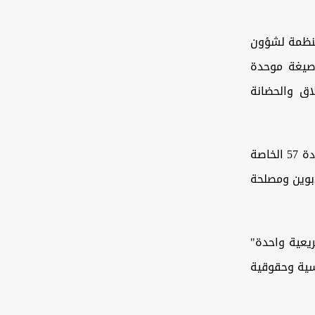
1 أحد أبرز القوانين المنظمة لشؤون
 صيغة موحدة
اق والحضانة
وخضع القانون خلال العقود الماضية لتعديلات متكررة، كان أبرزها ما يتعلق بالمادة 57 الخاصة
أبوين ومصلحة
سلة تشريعية واحدة"
اسية وحقوقية