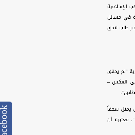
هب الإسلامية
ية في مسائل
عبر طلب لاحق
ية "لم يحقق
لى العكس –
طلاق".
يمثل سحقاً
cebook
، معتبرة أن