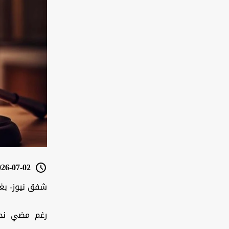
6-07-02 09:47
شفق نيوز- بغ
رغم مضي نحو