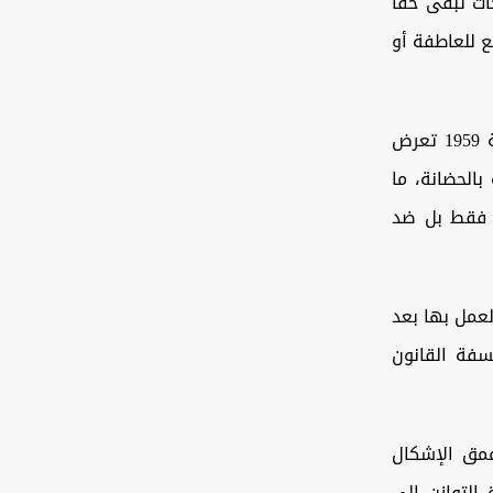
ت تبقى حقاً
ع للعاطفة أو
ويضيف الشبيبي لوكالة شفق نيوز، أن قانون الأحوال الشخصية رقم 188 لسنة 1959 تعرض
ريعي، لا سيما في المادة 57 المتعلقة بالحضانة، ما
ة فقط بل ضد
عمل بها بعد
سفة القانون
عمق الإشكال
التوازن إلى