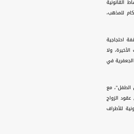
 في الأوساط القانونية
كام للمذهب،
ة احتجاجية
لأخيرة، ولا
م المدونة الجعفرية في
 الطفل"، مع
عقود الزواج
نية للأطراف