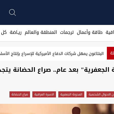
قية
طاقة وأعمال
ترجمات
المنطقة والعالم
ريـاضة
كل ا
لة
الأسبوع السادس.. الصادرات النفطية العراقية إلى أميركا متو
 الجعفرية" بعد عام.. صراع الحضانة يتج
ن الاحوال الشخصية
المدونة الجعفرية
الاسرة العراقية
صراع الحضانة