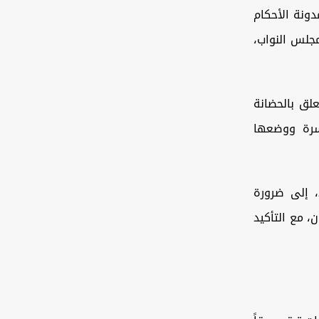
202 استكمال إعداد "مدونة الأحكام
جلس النواب،
لق بالحضانة
سرة ووضعها
كما دعت منظمات دولية، بينها بعثة الأمم المتحدة في العراق، خلال 2025، إلى ضرورة
، مع التأكيد