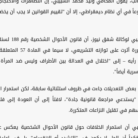
نب، يقول المحامي وليد محمد الشبيبي، إن التظاهرات والاحتجاجا
عاً في أي نظام ديمقراطي، إلا أن "تقييم القوانين لا يجب أن يخض
لتعديلات متكررة أثرت على توازنه التش
أيه – إلى "اختلال في العدالة بين الأطراف وليس ضد المرأ
سرية أيضاً".
 بعض التعديلات جاءت في ظروف استثنائية سابقة، لكن استمرار ال
 "يستدعي مراجعة قانونية جادة"، لافتاً إلى أن العودة إلى فل
هم في تقليل النزاعات المتكررة.
ي أن استمرار الخلافات حول قانون الأحوال الشخصية يعكس 
كداً أن الحل لا يكمن في "التشدد أو الانقسام"، بل في إعادة 