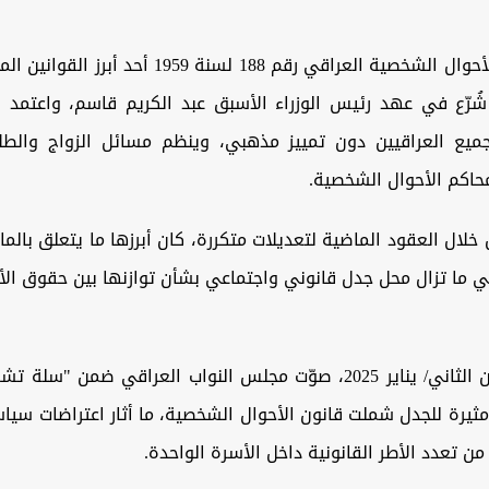
ويُعد قانون الأحوال الشخصية العراقي رقم 188 لسنة 959
شُرّع في عهد رئيس الوزراء الأسبق عبد الكريم قاسم، واعتمد
يع العراقيين دون تمييز مذهبي، وينظم مسائل الزواج والطل
محاكم الأحوال الشخصية.
تي ما تزال محل جدل قانوني واجتماعي بشأن توازنها بين حقوق ال
وفي 21 كانون الثاني/ يناير 2025، صوّت مجلس النواب العراقي ضمن "
ثيرة للجدل شملت قانون الأحوال الشخصية، ما أثار اعتراضات سي
 تعدد الأطر القانونية داخل الأسرة الواحدة.