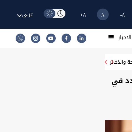
عربي
A+
A
A-
لاخبار
قفة تماماً
دد في