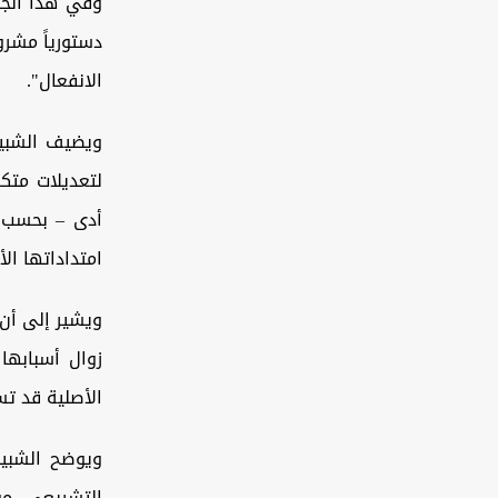
وفي هذا الجا
دستورياً مشرو
الانفعال".
أدى – بحسب ر
امتداداتها الأ
ويشير إلى أن
زوال أسبابها
الأصلية قد تس
ويوضح الشبيب
التشريعي، مؤ