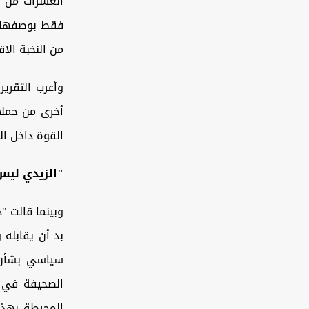
فقط بوصفها ‏ع
من النخبة الا
وأعرب التقرير
أخرى من حملا
القوة داخل ال
‏"الزيدي ليس
وبينما قالت "
بد أن يقابله 
سياسي بشأن ه
الصحيفة ‏في ت
المحيطة بهذه