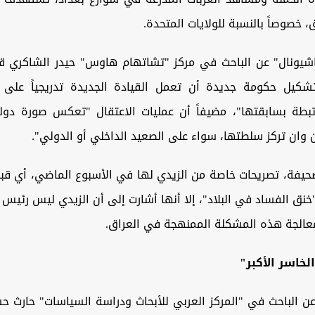
خصوصاً بالنسبة ‏للولايات المتحدة.
شيونال" عن الباحث في مركز "تشاتهام هاوس" حيدر ‏الشاكري قو
شكيل حكومة جديدة أن تعمل القيادة الجديدة تدريجياً على
تبطة بسابقتها"، مضيفاً أن ‏عمليات الاعتقال "تعكس صورة دول
 وان ‏تركز سلطتها، سواء على الصعيد الداخلي أو الدولي".
يفة، تصريحات خاصة من الزيدي لها في الأسبوع ‏الماضي، أي قبل
خنق الفساد في البلاد"، إلا أنها أشارت إلى أن الزيدي ليس رئيس ال
معالجة هذه المشكلة الممنهجة في العراق.
خاسر الأكبر"
عن الباحث في "المركز العربي للأبحاث ودراسة ‏السياسات" حارث ح