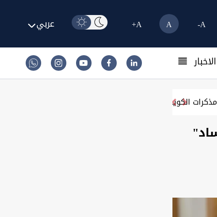
عربي
A+
A
A-
لاخبار
بة
ساد"