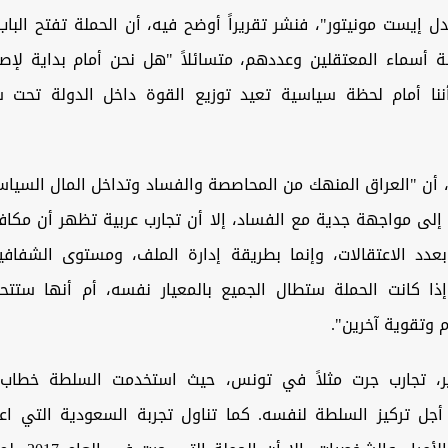
ل إيست مونيتور"، فنشر تقريراً أوضح فيه، أن الحملة ‏تفتح البا
ة أسماء المعتقلين وعددهم، متسائلاً ‏‏"هل نحن أمام بداية ل
نا أمام لحظة سياسية ‏تعيد توزيع القوة داخل الدولة تحت 
، أن "العراق المنهك من المحاصصة والفساد وتداخل ‏المال السيا
 إلى مواجهة جدية مع الفساد، إلا ‏أن تجارب عربية تظهر أن مكاف
عدد الاعتقالات، ‏وإنما بطريقة إدارة الملف، ومستوى الشفافي
إذا ‏كانت الحملة ستطال الجميع بالمعيار نفسه، أم أنها ستتح
 وتقوية آخرين".
ير، تجارب جرت مثلاً في تونس، حيث استخدمت السلطة ‏خطاب
أجل تركيز السلطة لنفسه. كما تناول ‏تجربة السعودية التي اع