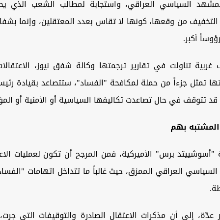
لمشهد السياسي العراقي، واستجابة ‏لمطالب الشعب الذي يط
 التخفيف ‏من وقعها، كونها لا تقاس بعدد المعتقلين، وإنما بشفاف
وساً أكبر.
ربية تناولت في تقارير ترجمتها وكالة شفق نيوز، الاعتقالات
رتها تمثل ‏جزءاً من حملة لمكافحة "الفساد"، ستتصاعد بقيادة رئيس
ا قد تتوقف في حال تصاعدت تكاليفها السياسية أو الأمنية أو ‏ال
لمشتبه بهم
"أسوشييتد برس" الأميركية، فمن المرجح أن تكون ‏لعمليات الاعت
سياسي العراقي الممزق، ‏حيث غالباً ما تتداخل اتهامات "الفسا
ة.
 عدّة، إلى أن مذكرات الاعتقال الصادرة والتوقيفات التي ‏جرت