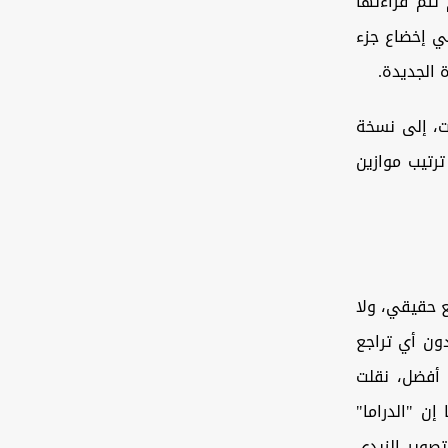
والشخصيات، ‏إلا أن الحملة التي جرت في العام 2017، لم تتم قراءتها
ي ‏إخضاع جزء
 الجديدة.
ات، إلى نسخة
رتيب موازين
ع حقيقي، ولا
دون أي تراجع
 أفضل، نقلت
 ‏‏"الدراما"
صوير الزيدي