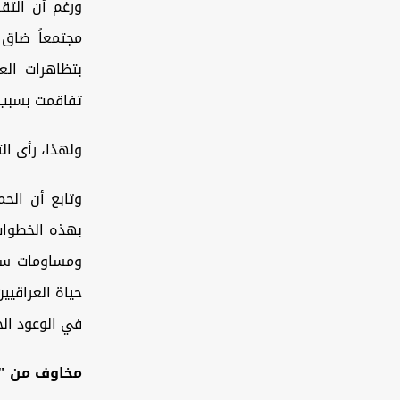
ورغم أن التقر
مجتمعاً ضاق ذ
تفاقمت ‏بسبب
ولهذا، رأى الت
وتابع أن الح
بهذه الخطوات
ومساومات سيا
حياة العراقيي
في الوعود الح
مخاوف من "