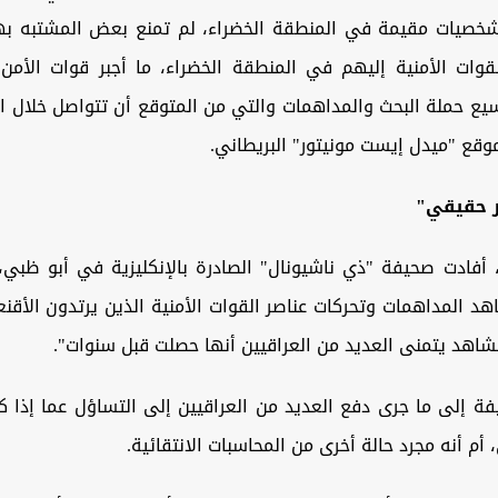
شخصيات مقيمة في المنطقة الخضراء، ‏لم تمنع بعض المشتبه ب
وات الأمنية إليهم ‏في المنطقة الخضراء، ما أجبر قوات الأم
ع ‏حملة البحث والمداهمات والتي من المتوقع أن تتواصل خلال الأي
قع "ميدل إيست مونيتور" البريطاني.
ر حقيقي"
أفادت صحيفة "ذي ناشيونال" الصادرة بالإنكليزية في أبو ‏ظبي،
هد المداهمات وتحركات عناصر ‏القوات الأمنية الذين يرتدون الأق
شاهد يتمنى العديد من ‏العراقيين أنها حصلت قبل سنوات".
ة إلى ما جرى دفع العديد من العراقيين إلى التساؤل عما إذا كا
أم أنه مجرد حالة أخرى من المحاسبات ‏الانتقائية.