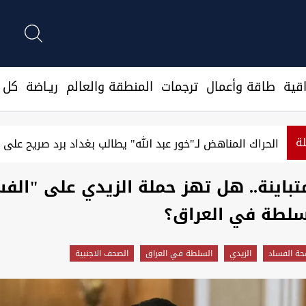
قية
طاقة وأعمال
ترجمات
المنطقة والعالم
ريـاضة
كل ا
لة
العراق يرفع جاهزية قواته تحسباً لرد الفصائل واعتقالات مرتق
تباينة.. هل تهز حملة الزيدي على "الف
سلطة في ‏العراق؟
حة الفساد
الزيدي
السلطة في العراق
الصحف الاجنبية