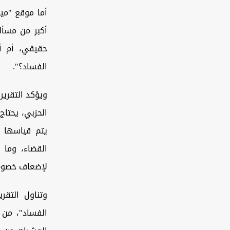
أما موقع "ميد
أكبر من مسأل
حقيقي، أم أن
الفساد؟".
ويؤكد التقرير
الحزبي، يحتاج
يتم قياسها ب
القضاء، وما 
‏لإضعاف خصوم
وتناول التقر
الفساد"، من 