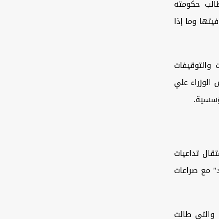
الب حكومته
يتها وما إذا
 والتوقيفات
 الوزراء علي
مؤسسية.
قال تداعيات
د" مع صراعات
، والتي طالت