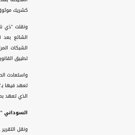
كشريك موثوق، 
ونقلت "ذي نا
الشائع بعد ت
الشبكات المر
تطبيق القانون
واستعادت الصح
تعهد فيها بـ"
الذي تعهد ‏ب
السوداني "ال
ونقل التقرير 