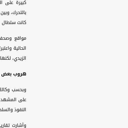
كبيرة على ا
بالتحرك، وبين
كانت ‏ستطال رؤ
مواقع وصحف غ
الحالية واعتب
‏الزيدي، لكنه
هروب بعض ا
وبحسب وكالة 
على المشهد ال
النفوذ والسلط
وأشارت تقارير