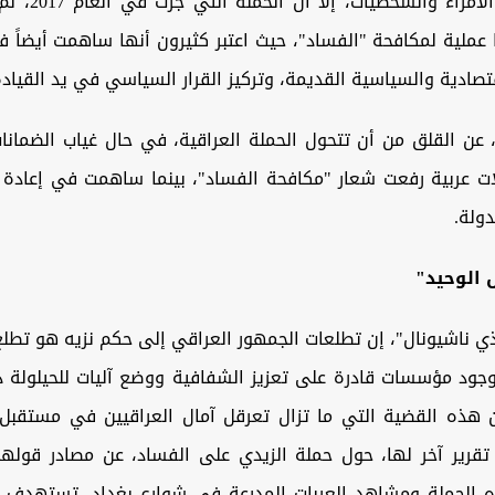
العشرات من الأمراء 
ملية لمكافحة "الفساد"، حيث اعتبر كثيرون أنها ساهمت أيضاً ف
قتصادية والسياسية القديمة، وتركيز القرار ‏السياسي في يد القيادة
، عن القلق من أن تتحول الحملة العراقية، في حال غياب ‏الضمان
ت عربية رفعت شعار "مكافحة ‏الفساد"، بينما ساهمت في إعادة ت
دولة.
 الوحيد"
ذي ناشيونال"، إن تطلعات الجمهور العراقي إلى حكم نزيه ‏هو تطل
وجود مؤسسات قادرة على تعزيز ‏الشفافية ووضع آليات للحيلولة 
ذه القضية ‏التي ما تزال تعرقل آمال العراقيين في مستقبل
قرير آخر لها، حول حملة الزيدي على الفساد، عن مصادر قولها إن
 الحملة ومشاهد العربات المدرعة في شوارع ‏بغداد، تستهدف ت