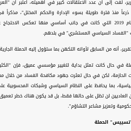
ير، لفت إلى أن عدد الاعتقالات كبير في أهميته، ‏اعتبر أن "العر
رعاً منذ فترة طويلة بسوء ‏الإدارة والحكم المختل"، مذكراً ف
بتظاهرات العام 2019 ‏التي كانت في جانب أساسي منها تعكس الاحت
 "الفساد السياسي المستشري" في بلدهم.
قرير، أنه من السابق لأوانه التكهن بما ستؤول إليه الحملة ‏الجارية.
ملة في حال كانت تمثل بداية لتغيير مؤسسي عميق، فإن ‏‏"الكثي
 الحازمة، لكن في حال تعثرت جهود ‏مكافحة الفساد من خلال م
سية، بما يحافظ ‏على النظام السياسي وشبكات المحسوبية على
ن ‏العاديين لن تظل على حالها فقط، بل قد يكون هناك خطر تعميق ا
كومية وتعزيز مشاعر التشاؤم".
تسييس" الحملة