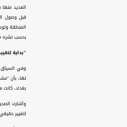
العديد منها 
قبل وصول الق
المنطقة وتوسي
بحسب نشره مو
"بداية لتغيي
وفي السياق، 
لها، بأن "مشا
بغداد، كانت م
وأشارت الصحيف
لتغيير حقيقي، 