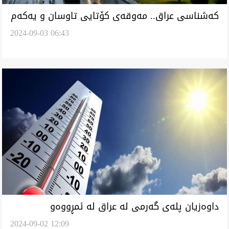
کەشناسی عراق.. مەوقەی کۆتایی تاوسان و یەکەم
2024-09-03 06:43
واران پاییز
داوەزیان پلەی گەرمی لە عراق لە ئمڕووەو
2024-09-02 12:09
دەسوەپی کەێد