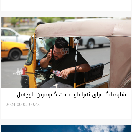
شارەیلیگ عراق ئەرا ناو لیست گەرمترین ناوچەیل
2024-09-02 09:43
جەهان گلەو خوەن