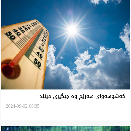
کەشوهەوای هەرێم وە جیگیری مینێد
2024-09-02 08:35