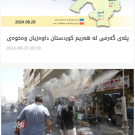
پلەی گەرمی لە هەریم کوردستان داوەزیان وەخوەی
2024-08-29 09:59
دوینێد