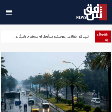
هەواڵی
سەرۆک هەرێم کوردستان دووپات گرنگی هازدارکردن پەیوەندییەیل عرا
بە
پەلە