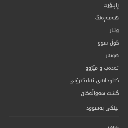
ڕاپــۆرت
هه‌مه‌ڕه‌نگ
وتـار
گوڵ سوو
هونه‌ر
ئەدەب و مێژوو
كتاوخانه‌ی ئه‌ليكترۆنی
گشت هەواڵەکان
لینکی بەسوود
عربي