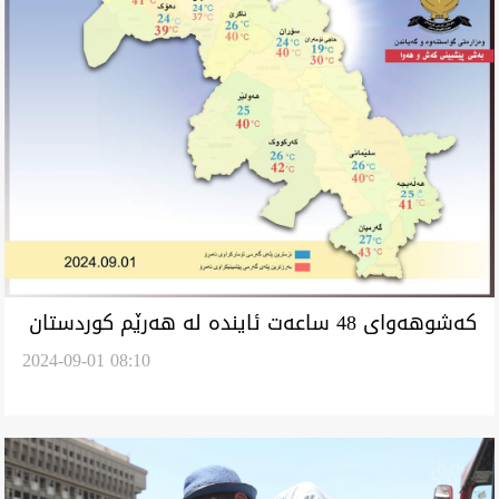
کەشوهەوای 48 ساعەت ئایندە لە هەرێم کوردستان
2024-09-01 08:10