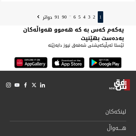
91
90
6
5
4
3
2
1
دواتر
...
یەکەم کەس بە کە هەموو هەواڵەکان
بەدەست بهێنیت
ئێستا ئەپڵیکەیشنی شەفەق نیوز دابەزێنە
لینكەكان
هــــه‌واڵ