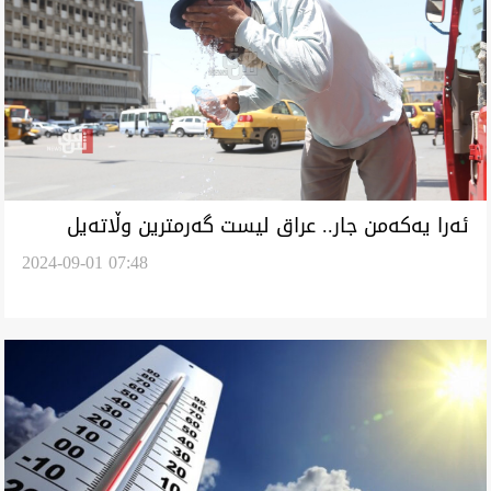
ئەرا یەکەمن جار.. عراق لیست گەرمترین وڵاتەیل
2024-09-01 07:48
جەهان وەجیهیلێد