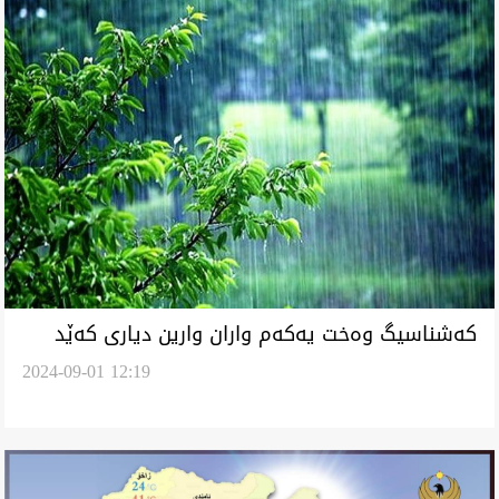
کەشناسیگ وەخت یەکەم واران وارین دیاری کەێد
2024-09-01 12:19