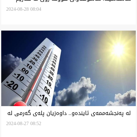
2024-08-28 08:04
کوردستان و عراق کەێد
لە پەنجشەممەی ئایندەو.. داوەزیان پلەی گەرمی لە
2024-08-27 08:52
گشت شارەيل عراق