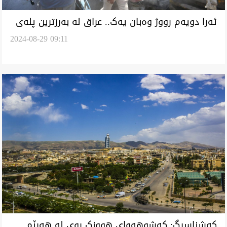
ئەرا دویەم رووژ وەبان یەک.. عراق لە بەرزترین پلەی
2024-08-29 09:11
گەرمی لەبان ئاست جەهان داوەزێد
کەشناسیگ: کەشوهەوای هوونک روی لە هەرێم