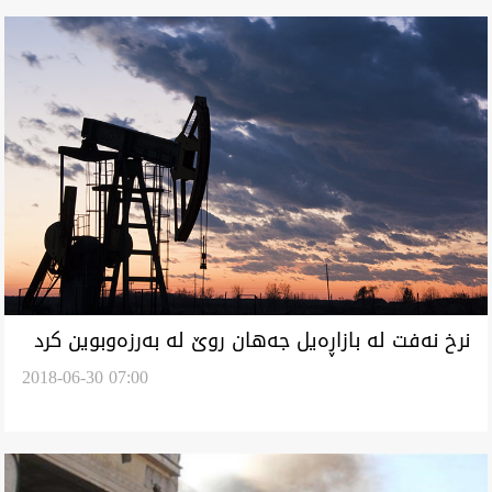
نرخ نه‌فت له‌ بازاڕه‌يل جه‌هان روێ له‌ به‌رزه‌وبوين كرد
2018-06-30 07:00