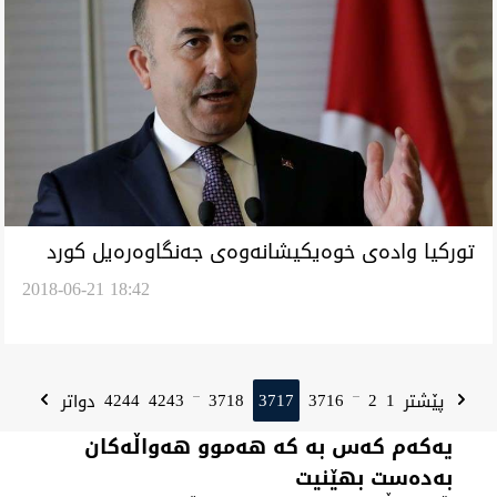
توركيا واده‌ى خوه‌يكيشانه‌وه‌ى جه‌نگاوه‌ره‌يل كورد
2018-06-21 18:42
له‌ شاريگ ديارێ كرد
4244
4243
3718
3717
3716
2
1
پێشتر
دواتر
...
...
یەکەم کەس بە کە هەموو هەواڵەکان
بەدەست بهێنیت