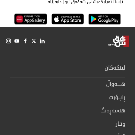
ئێستا ئەپڵیکەیشنی شەفەق نیوز دابەزێنە
لینكەكان
هــــه‌واڵ
ڕاپــۆرت
هه‌مه‌ڕه‌نگ
وتـار