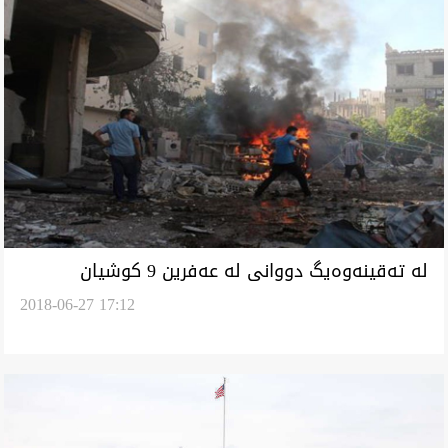
له‌ ته‌قينه‌وه‌يگ دووانى له‌ عه‌فرين 9 كوشيان
2018-06-27 17:12