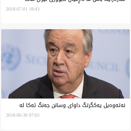
2018-07-01 18:43
نه‌ته‌وه‌يل يه‌كگرتگ داواى وسانن جه‌نگ ئه‌كا له‌
2018-06-30 07:03
باشوور سوريا