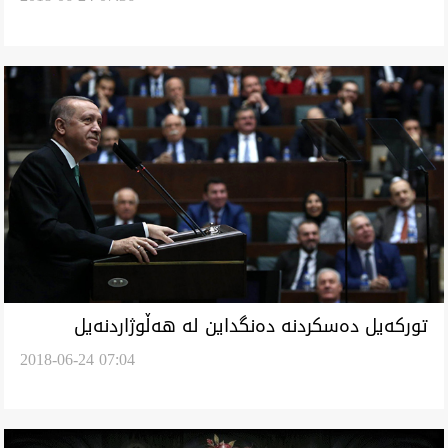
توركه‌يل ده‌سكردنه‌ ده‌نگداين له‌ هه‌ڵوژاردنه‌يل
2018-06-24 07:04
سه‌رۆكايه‌تى و په‌رله‌مانى