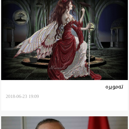
تەمويرە
2018-06-23 19:09