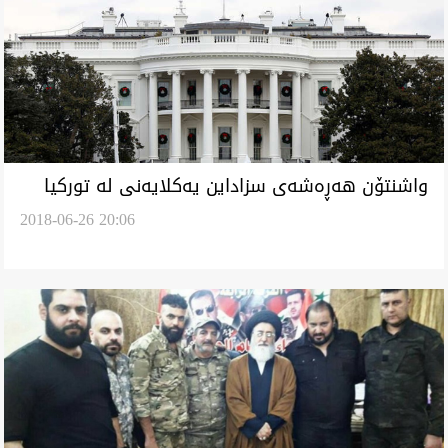
واشنتۆن هه‌ڕه‌شه‌ى سزاداين يه‌كلايه‌نى له‌ توركيا
2018-06-26 20:06
ئه‌كا