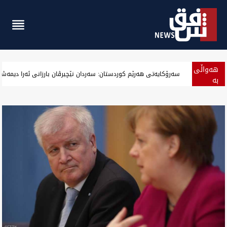
هەواڵی
‏بەرزەوبوین نرخ دۆلار لە بەغداد و جیگیربوینی لە هەولێر وەگەرد بەس
بە
پەلە