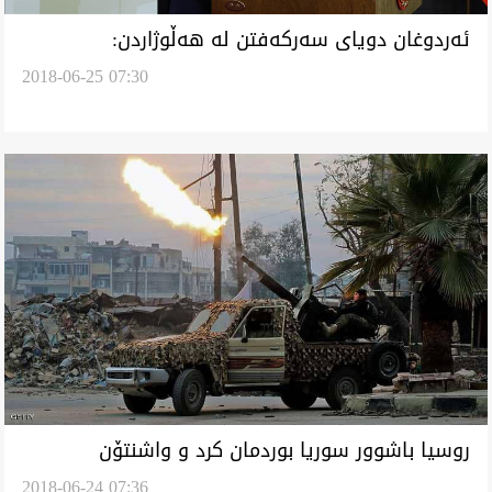
ئه‌ردوغان دوياى سه‌ركه‌فتن له‌ هه‌ڵوژاردن:
2018-06-25 07:30
وه‌رده‌وامى ئه‌يه‌يمنه‌ رزگاركردن سوريا
روسيا باشوور سوريا بوردمان كرد و واشنتۆن
2018-06-24 07:36
ده‌خاڵه‌ت ناكا