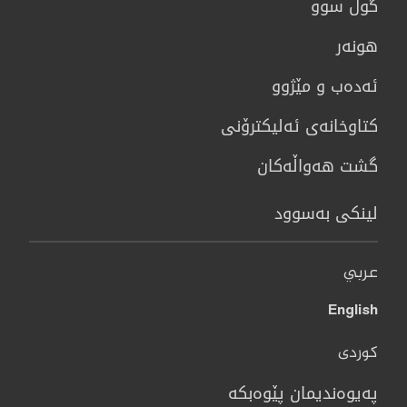
گوڵ سوو
هونه‌ر
ئەدەب و مێژوو
كتاوخانه‌ی ئه‌ليكترۆنی
گشت هەواڵەکان
لینکی بەسوود
عربي
English
کوردی
پەیوەندیمان پێوەبکە