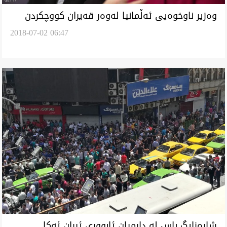
وه‌زير ناوخوه‌يى ئه‌ڵمانيا له‌وه‌ر قه‌يران كووچكردن
2018-07-02 06:47
ده‌س له‌كار ئه‌كيشێده‌و
شاره‌زايگ باس له‌ داڕميان ئابوورى ئيران ئه‌كا