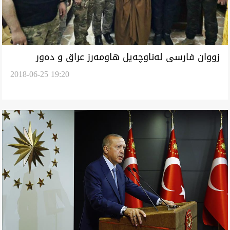
زووان فارسى له‌ناوچه‌يل هاومه‌رز عراق و ده‌ور
2018-06-25 19:20
ئايه‌توڵلا ديمه‌شقى