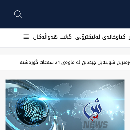
كتاوخانه‌ی ئه‌ليكترۆنی
گشت هەواڵەکان