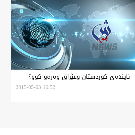
ئاينده‌ێ كوردستان‌ وعێراق وه‌ره‌و كوو؟
2015-05-03 16:52