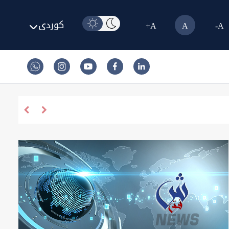
کوردی
A+
A
A-
‏چوا