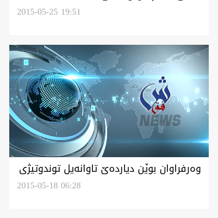
2015-05-25 19:51
وه‌رفراوان بوێن دیارده‌ێ تاوانه‌یل توندوتیژى
خانه‌واده‌یی له‌ عراق.. و 90% قوروانیه‌یل
2015-05-18 06:28
ژنن