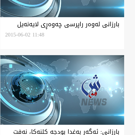
بارزانی له‌وه‌ر راپرسی چه‌وه‌ڕی لايه‌نه‌يل
سياسيه‌
2015-06-02 11:48
بارزانی: ئەگەر بەغدا بودجە كلنه‌كا، نه‌فت