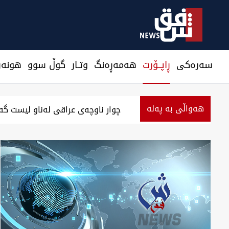
سەرەکی
ڕاپــۆرت
هه‌مه‌ڕه‌نگ
وتـار
گوڵ سوو
هونه‌ر
هەواڵی بە پەلە
‏بەرزەوبوین نرخ دۆلار لە بەغدا و هەولێر