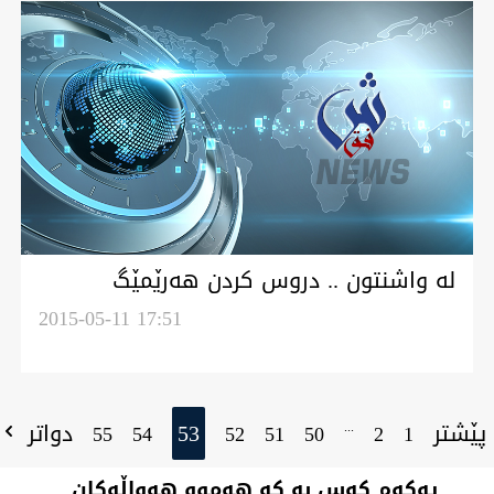
له‌ واشنتون .. دروس كردن هه‌رێمێگ
سوننى له‌ وه‌راوه‌ر تاڕانن داعش
2015-05-11 17:51
پێشتر
53
دواتر
...
55
54
52
51
50
2
1
یەکەم کەس بە کە هەموو هەواڵەکان