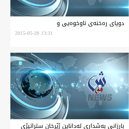
دوياى ره‌خنه‌ى ناوخوه‌يى و
ده‌ره‌كى.."له‌به‌يك يا حسێن"كريا"له‌به‌يك يا
2015-05-28 13:31
عراق"
بارزانی به‌شداری له‌داناين ژێرخان ستراتیژی