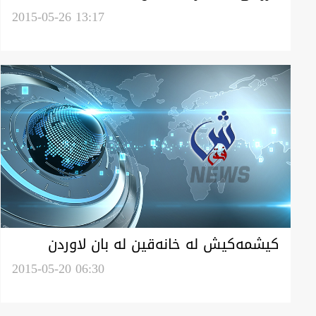
خوه‌مان فرووشيم
2015-05-26 13:17
كیشمه‌كیش له‌ خانه‌قین له‌ بان لاوردن
شوێنه‌واره‌یل ڕوسی
2015-05-20 06:30