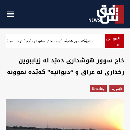
هەواڵی
‏بەرزەوبوین نرخ دۆلار لە بەغداد و جیگیربوینی لە هەولێر وەگەرد بە
بە
پەلە
خاچ سوور هوشداری دەێد لە زیایبوین
رخداری لە عراق و “دیوانیە” کەێدە نموونە
ڕاپــۆرت
Breaking