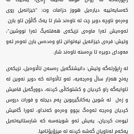
کەسایەتییە دیارەیل هووز حزامات وت: "خیزانەیل روی
وەرەو ناوچە دویر چت لە ناوەند شار تا یەک گاڵۆن ئاو بارن
ئەوەیش ئەرا ماوەی نزیکەی هەفتەیگ ئەرا نووشین"،
وتیش: فرەی خیزانەیل نیەتوانن ئاو وەدەس بارن لەوەر ئەو
مەودای دویرە تا بڕەسنە ناوەند شار.
لە ڕاپۆرتەگە وتیش: دانیشتگەیل رەسەن تاڵاوەیل، نزیکەی
پەنج هەزار ساڵ وەرجەیە، لەو تاڵاوانە کە دویر نەوین لە
ئاوایەگە راو کردیان و کشتوکاڵی کردنە، دوورگەیل قامیش
و زەل لە شوین یەکانگیربوین پەم دیجلە و فورات دروس
کردیان وەرجە ئەوەگ بچوو وەرەو کەنداو، لەورا گامیش
ئیوەت کردیان، یەیش ئەو شوینەسە کە شارستانیەتەیل
یەکەم لەناویان گەشە کردنە لە میزۆپۆتامیا.