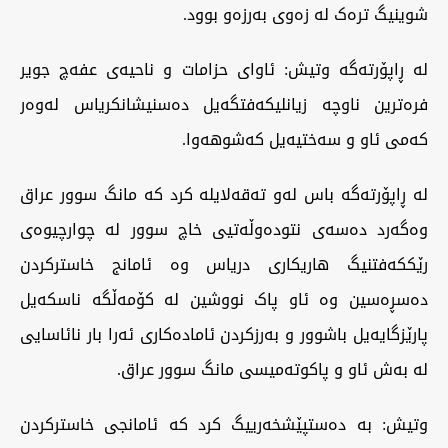
شوینیگ ترەک لە زەوی بەرزەو بوود.
لە ڕاپۆرتەگە وتیش: ئاوای حزامات و ناحیەی عفەچ جویر
فرەترین ناوچە زیانلیکەفتگەیل دەسنیشانکریاس لەوەر
کەمی ئاو و سەختیەیل کەشوهەوا.
لە ڕاپۆرتەگە باس لەو تەقەلایلە کرد کە مانگ سوور عراق
وەگەرد دەسەی نتودەوڵەتیی خاچ سوور لە چوارچیوەی
رێککەفتنیگ هاریکاری دریاس وە ئامانج خاسترکردن
دەسڕەسین وە ئاو پاک نووشین لە کۆمەڵگە ناسکەیل
پارێزگایەیل باشوور و بەرزکردن ئامادەکاری ئەرا بار نائاسایی
لە بەش ئاو و پاکوتەمیسی مانگ سوور عراق.
وتیش: بە دەستپێشخەرییگ کرد کە ئامانجی خاسترکردن