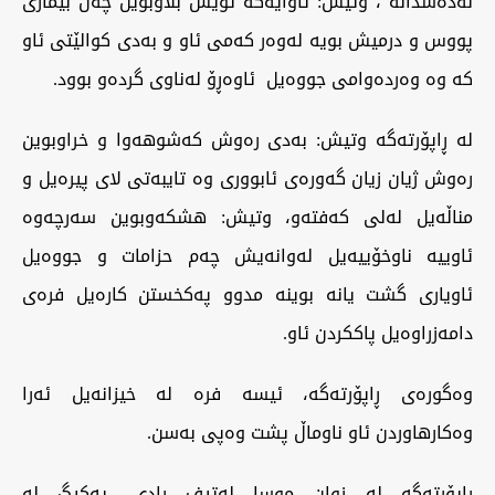
لەدەسدانە"، وتیش: ئاوایەگە تویش بڵاوبوین چەن بیماری
پووس و درمیش بویە لەوەر کەمی ئاو و بەدی کوالێتی ئاو
کە وە وەردەوامی جووەیل ئاوەڕۆ لەناوی گردەو بوود.
لە ڕاپۆرتەگە وتیش: بەدی رەوش کەشوهەوا و خراوبوین
رەوش ژیان زیان گەورەی ئابووری وە تایبەتی لای پیرەیل و
مناڵەیل لەلی کەفتەو، وتیش: هشکەوبوین سەرچەوە
ئاوییە ناوخۆییەیل لەوانەیش چەم حزامات و جووەیل
ئاویاری گشت یانە بوینە مدوو پەکخستن کارەیل فرەی
دامەزراوەیل پاککردن ئاو.
وەگورەی ڕاپۆرتەگە، ئیسە فرە لە خیزانەیل ئەرا
وەکارهاوردن ئاو ناوماڵ پشت وەپی بەسن.
راپۆرتەگە لە زوان موسا لەتیف ڕادی، یەکیگ لە