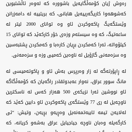
رەوش ژیان کۆمەڵگایەیل باشوورە کە لەوەر ئاڵشتبوین
کەشوهەوا کاریگەرییەیل هابانی، کە بریتییە لە دامەزرانن
وێستگەیگ پاکەوکردن ئاو وە توانای 2000 لیتر لە
ساعەتیگ، کە وە سیستەم وزەی خۆر کارکەێد کە توانای 15
کیلۆواتە، ئەرا کەمکردن بڕیان کارەبا و کەمکردن پشتبەسین
وە سزەمەنی گازۆیل لە ناوەین کەمیی وزە و سزەمەنی.
لە ڕاپۆرتەگە لە زار وەرپرس بەش ئاو و پاکوتەمیسی لە
مانگ سوور عراق، نەوار عەبدولقادر راگەیان کە کۆمەڵگاگە
ئاو نووشین ئەرا نزیکەی 500 هەزار کەس لە ناسکترین
ناوچەیل لە ری 77 وێستگەی پاکەوکردن ئاو دابین کەێد کە
لەلایەن تیمە تایبەتمەنەیل وەڕیەو بڕیەن، وتیش: “ئی
کارگەیلە وەبان ناوچە جیاجیایل عراق بەشەو کریانە، کە