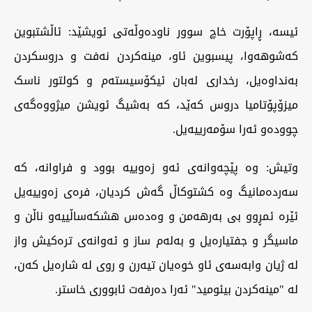
ئیسە، ڕاپۆرت خاچ سوور ناودەوڵەتی ئویشێد: ئاڵشتبوین
کەشوهەوا، پیسبوین ئاو، مینەکردن نەفت و دروسکردن
بەنداوەیل، رخداری لەبان ئیکۆسیستەم و کولتور ناسک
میزۆپۆتامیا دروس کەێد، کە بەشیگ ئویشن میژووەگەی
چوودەو ئەرا سۆمەرییەیل.
وتیش: وە پێچەوانەی ئەو زەوییە بوود و فراوانە، کە
سەردەمانیگ وە کشتوکاڵ گەش کردیان، فرەی زەوییەیل
ئێرە ئمڕوو بی بەرهەمن و وەدەس هشکەساڵییەو ناڵن و
ماسیگر و جفتیارەیل و بەلەم ساز و ئەوانەی ترەکیش واز
لە ژیان وابەسەی ئاو خوەیان تیەرن و روی لە شارەیل کەن،
لە "مینەکردن بیئومید" ئەرا دەرفەت ئابووری خاستر.