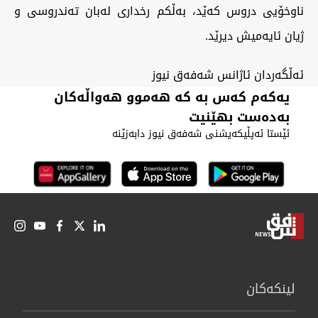
ناوخۆیی دروس کەێد، بەڵکم رخداری لەبان تەندروسی و
ژیان ئایەمیش دیرێد.
ئەڵگەردان ئاژانس شەفەق نیوز
یەکەم کەس بە کە هەموو هەواڵەکان
بەدەست بهێنیت
ئێستا ئەپڵیکەیشنی شەفەق نیوز دابەزێنە
لینكەكان