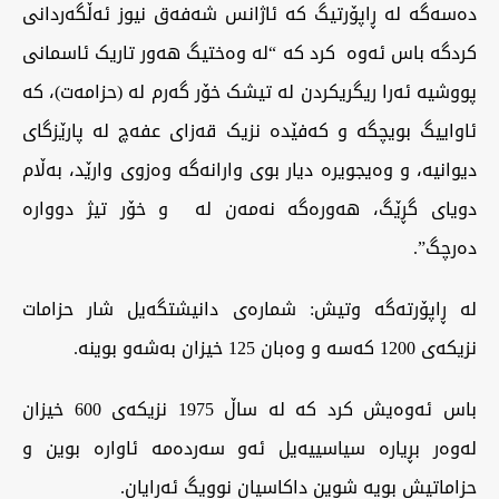
دەسەگە لە ڕاپۆرتیگ کە ئاژانس شەفەق نیوز ئەڵگەردانی
کردگە باس ئەوە کرد کە “لە وەختیگ هەور تاریک ئاسمانی
پووشیە ئەرا ریگریکردن لە تیشک خۆر گەرم لە (حزامەت)، کە
ئاواییگ بویچگە و کەفێدە نزیک قەزای عفەچ لە پارێزگای
دیوانیە، و وەیجویرە دیار بوی وارانەگە وەزوی وارێد، بەڵام
دویای گڕێگ، هەورەگە نەمەن لە و خۆر تیژ دووارە
دەرچگ”.
لە ڕاپۆرتەگە وتیش: شمارەی دانیشتگەیل شار حزامات
نزیکەی 1200 کەسە و وەبان 125 خیزان بەشەو بوینە.
باس ئەوەیش کرد کە لە ساڵ 1975 نزیکەی 600 خیزان
لەوەر بڕیارە سیاسییەیل ئەو سەردەمە ئاوارە بوین و
حزاماتیش بویە شوین داکاسیان نوویگ ئەرایان.