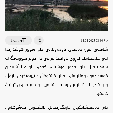
Font
2025-03-30 14:04
شەفەق نیوز/ دەسەی ناودەوڵەتی خاچ سوور هوشداریدا
لەو سەختیەیلە لەڕوی ئاواییگ عراقی دا، جویر نموونەیگ لە
سەختییەیل ژیان لەوەر رووشنایی کەمی ئاو و ئاڵشتبوین
کەشوهەوا، وەتایبەتی لەبان کشتوکاڵ و ئیوەتکردن ئاژەڵ،
و بارکردن لە ئاوایەیل وەرەو شارەیل، وە مینەکردن ژیانیگ
خاستر.
ئەرا دەسنیشانکردن کاریگەرییەیل ئاڵشتبوین کەشوهەوا،