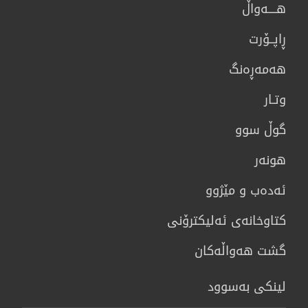
هــــه‌واڵ
ڕاپــۆرت
هه‌مه‌ڕه‌نگ
وتـار
گوڵ سوو
هونه‌ر
ئەدەب و مێژوو
كتاوخانه‌ی ئه‌ليكترۆنی
گشت هەواڵەکان
لینکی بەسوود