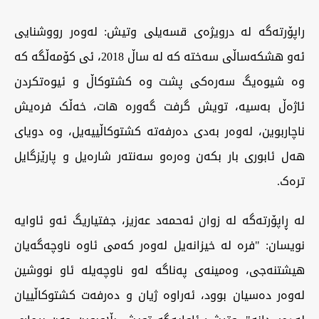
راپۆرتەگە لە درویژەی قسەیلی وتیش: لەوەر رووشنایی
ئەو هشکەساڵی سەختە کە لە ساڵ 2018، ئی کۆمەڵگە کە
وە شیوەیگ سەرەکی پشت وە کشتوکاڵ و ئیوەتکردن
ئاژەڵ بەسیە، تویش گرفت گەورە هات، خەڵک فرەیش
ناچاربوین، لەوەر بەدی دەرفەتە کشتوکاڵییەیل، وە دویای
هەل ئابوری بار بکەن وەرەو سەنتەر شارەیل و پارێزگایل
ترەک.
لە ڕاپۆرتەگە لە زوان ئەحمەد عەزیز، جفتیاریگ ئەو ئاوایە
نویسان: "فرە لە خیزانەیل لەوەر کەمی ئاوە ناوچەگەیان
هیشتنەجی، وەمینەی پەناگە لەو ناوچەیلە ئاو نووشین
لەوەر دەسیان بوود، ئەراوە ژیان و دەرفەت کشتوکاڵییان