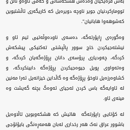
بەش فرەیگیان وەدەس هشکەساڵی و کەمی ئاوەو ناڵن و
توومارکردنیان جویر ناوچە دویرەیل کە کاریگەری ئاڵشتبوین
کەشوهەوا هابانیان”.
وەگورەی ڕاپۆرتەگە، دەسەی ناودەوڵەتیی تیم ئاو و
نیشتەجیکردن خاچ سوور پاڵپشتی تەکنیکی پیشکەش
کردگە، چەودیاری پرۆسەی دانان پڕۆژەگەیان کردگە، و
وەتەواوی پویل جیوەجیکردن پڕۆژەگە دابینکردگە، و
کشاوەرزەیل ناوخۆ پڕۆژەگە وە گاڵداین خیزانەیل ئەرا مەنین
لە ئاوایەگە باس کردن لەجیای ئەوەگ بچنە گەیشت وە
مینەی ئاو.
لە کۆتایی راپۆرتەگە هاتیش کە هشکەوبوین تاڵاوەیل
باشوور عراق نەک هەر رخداری لەبان هەمەڕەنگی بایۆلۆجی