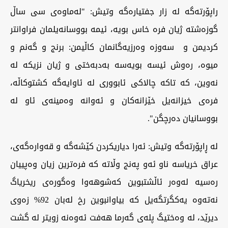
راپۆرتەگە لە زار جفتیارەگە وتیش: "لەماوەی سی ساڵ
گوزەشتە ژیان فرە خاس بویە، ئیمە بووسانەیلمان فراوانتر
کردیمن و سەوزە وەرزیەگانمان کاڵیمن: برنج و گەنم و
میوە، رەوش ئیسە بویەسە بەدبەختی و ژیان نزیکە لە
نەوین، کە تاکە چالاکی ئابووری لە ئاوایەگە کشتوکاڵە،
فرەی خیزانەیل خێزانەکان و ئەوانە وەمینەی ئاو لە
بووسانیان دەرچگن".
لە ڕاپۆرتەگە وتیش: ئەرا دیاریکردن کێشەگە و قەوارەگەی،
عراق خریاسە ناو ئەو پەنج وڵاتە کە فرەترین زیان وەپییان
رەسیە لەوەر ئاڵشتبوین کەشوهەوا وەگورەی ریخریاگ
نەتەوە یەکگرتگەیل کە بیاوانبوین رخ لەبان 92% زەوی
دیرێد، لە وەختیگ پلەی گەرما هەفت ئەوەنە زویتر لە گشت