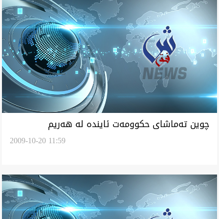
چوين ته‌ماشای حكوومه‌ت ئاينده‌ له‌ هه‌ريم
2009-10-20 11:59
كوردستان بكه‌يم