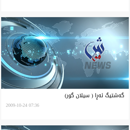
گه‌شتیگ ئه‌ڕا ( سیلان گور)
2009-10-24 07:36