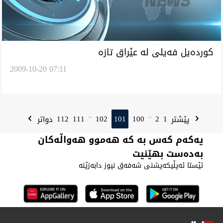
كورده‌يل فه‌يلى له‌ عێراق تازه‌
2009-10-20 07:11
112
111
102
101
100
2
1
پێشتر
دواتر
...
...
یەکەم کەس بە کە هەموو هەواڵەکان
بەدەست بهێنیت
ئێستا ئەپڵیکەیشنی شەفەق نیوز دابەزێنە