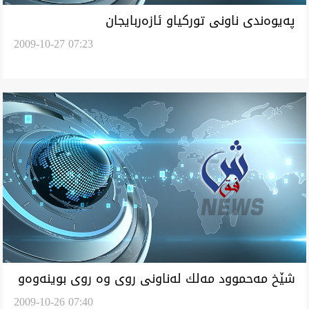
په‌يوه‌ندی ناونی توركياو ئازه‌ربايجان
2009-10-27 07:23
شێخ مه‌حموود مه‌لك له‌ناونی روی وه‌ روی بوينه‌وه‌و
2009-10-26 07:40
ئاواره‌يی