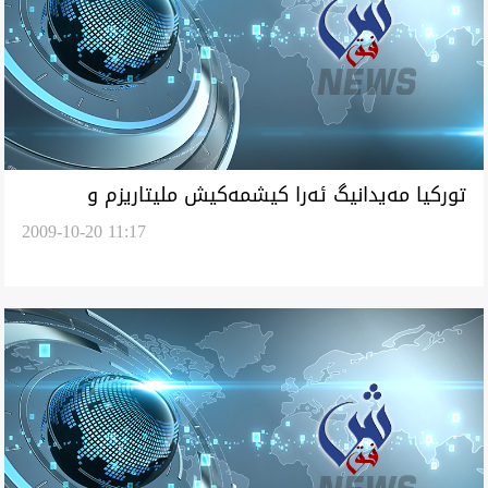
توركيا مه‌يدانيگ ئه‌را كيشمه‌كيش مليتاريزم و
2009-10-20 11:17
ديموكراسی