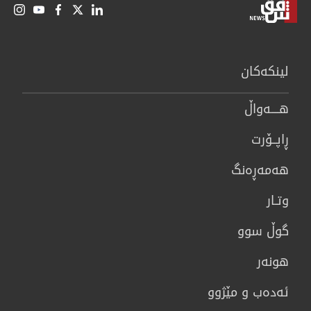
لینكەكان
هــــه‌واڵ
ڕاپــۆرت
هه‌مه‌ڕه‌نگ
وتـار
گوڵ سوو
هونه‌ر
ئەدەب و مێژوو