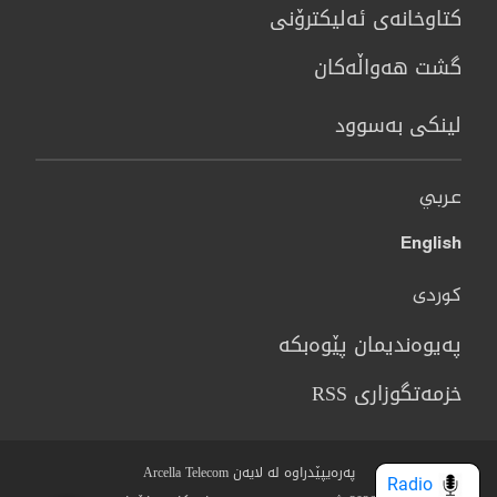
كتاوخانه‌ی ئه‌ليكترۆنی
گشت هەواڵەکان
لینکی بەسوود
عربي
English
کوردی
پەیوەندیمان پێوەبکە
خزمەتگوزاری RSS
پەرەیپێدراوە لە لایەن Arcella Telecom
Radio