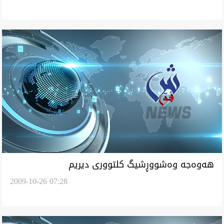
هه‌وه‌جه‌ وه‌شووڕشيگ كلتووری ديريم
2009-10-26 07:28