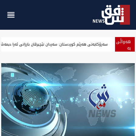
هەواڵی
‏بەرزەوبوین نرخ دۆلار لە بەغداد و جیگیربوینی لە هەولێر وەگەرد بەس
بە
پەلە