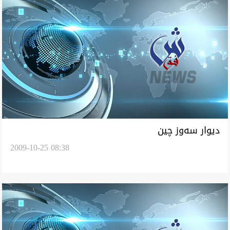
ديوار سه‌وز چين
2009-10-25 08:38