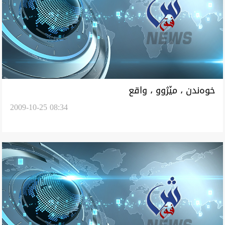
خوه‌ندن ، مێژوو ، واقع
2009-10-25 08:34