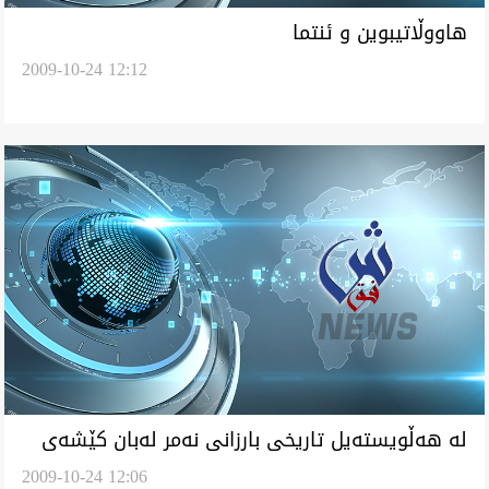
هاووڵاتيبوين و ئنتما
2009-10-24 12:12
له‌ هه‌ڵويسته‌يل تاريخی بارزانی نه‌مر له‌بان كێشه‌ی
2009-10-24 12:06
كه‌ركووك