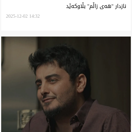
‏نازدار "هەی زاڵم" بڵاوکەێد
2025-12-02 14:32