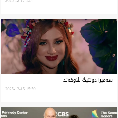
2025-12-17 15:44
‏سەمیرا دوێتیگ بڵاوکەێد
2025-12-15 15:59