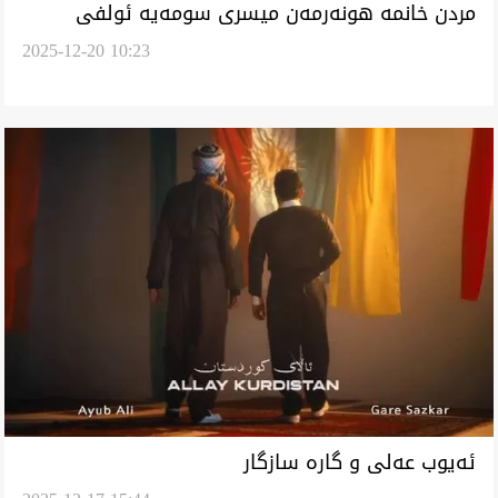
مردن خانمە هونەرمەن میسری سومەیە ئولفی
2025-12-20 10:23
‏ئەیوب عەلی و گارە سازگار