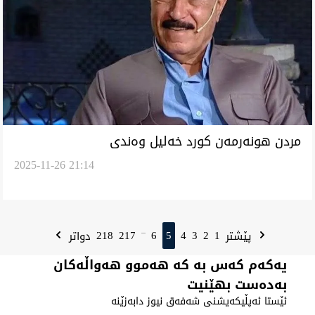
مردن هونەرمەن کورد خەلیل وەندی
2025-11-26 21:14
218
217
6
5
4
3
2
1
پێشتر
دواتر
...
یەکەم کەس بە کە هەموو هەواڵەکان
بەدەست بهێنیت
ئێستا ئەپڵیکەیشنی شەفەق نیوز دابەزێنە