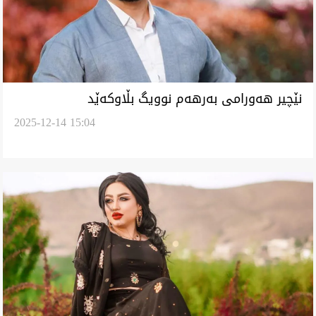
‏نێچیر هەورامی بەرهەم نوویگ بڵاوکەێد
2025-12-14 15:04