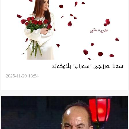
‏سەنا بەرزنجی "سەراب" بڵاوکەێد
2025-11-29 13:54