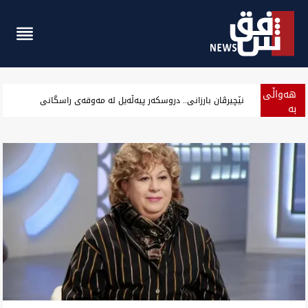
هەواڵی
سەرۆک هەرێم کوردستان دووپات گرنگی هازدارکردن پەیوەندییەیل عرا
بە
پەلە