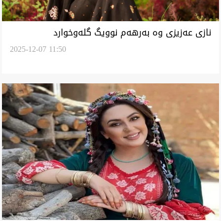
‏نازی عەزیزی وە بەرهەم نوویگ گلەوخوارد
2025-12-07 11:50