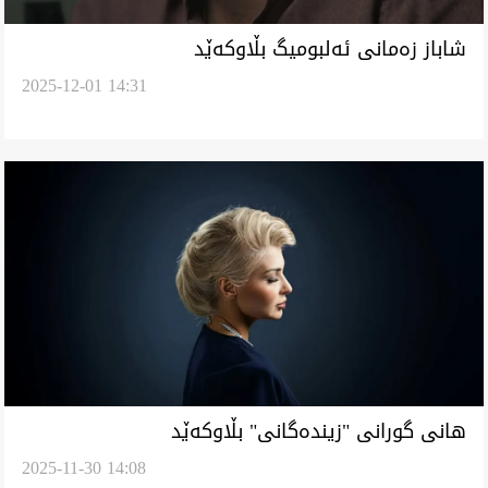
‏شاباز زەمانی ئەلبومیگ بڵاوکەێد
2025-12-01 14:31
‏هانی گورانی "زیندەگانی" بڵاوکەێد
2025-11-30 14:08