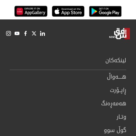
لینكەكان
هــــه‌واڵ
ڕاپــۆرت
هه‌مه‌ڕه‌نگ
وتـار
گوڵ سوو