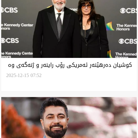
کوشیان دەرهێنەر ئەمریکی رۆب راينەر و ژنەگەی وە
2025-12-15 07:52
چەقوو