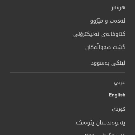
هونه‌ر
ئەدەب و مێژوو
كتاوخانه‌ی ئه‌ليكترۆنی
گشت هەواڵەکان
لینکی بەسوود
عربي
English
کوردی
پەیوەندیمان پێوەبکە