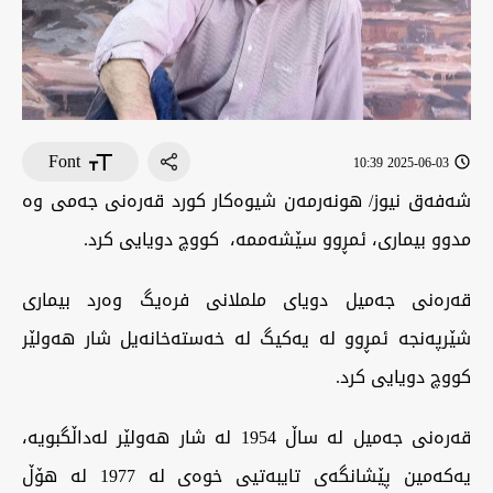
Font
2025-06-03 10:39
شەفەق نیوز/ هونەرمەن شیوەکار کورد قەرەنی جەمی وە
مدوو بیماری، ئمڕوو سێشەممە، کووچ دویایی کرد.
قەرەنی جەمیل دویای ململانی فرەیگ وەرد بیماری
شێرپەنجە ئمڕوو لە یەکیگ لە خەستەخانەیل شار هەولێر
کووچ دویایی کرد.
قەرەنی جەمیل لە ساڵ 1954 لە شار هەولێر لەداڵگبویە،
یەکەمین پێشانگەی تایبەتیی خوەی لە 1977 لە هۆڵ