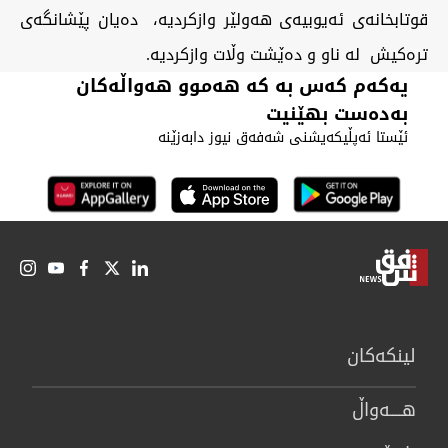
قوتابخانەی ئەیوبیەی هەولێر وازکردیە، دەیان پێشانگەی
ترەکیش لە ناو و دەێشت وڵات وازکردیە.
یەکەم کەس بە کە هەموو هەواڵەکان
بەدەست بهێنیت
ئێستا ئەپڵیکەیشنی شەفەق نیوز دابەزێنە
لینكەكان
هــــه‌واڵ