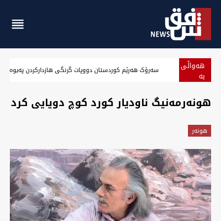
هەواڵی
سەرۆک هەرێم کوردستان دووپات گرنگی هازدارکردن پەیوەندییە
بە
پەلە
هونەرمەنیگ ناودیار کورد کوچ دویایی کرد
هونه‌ر