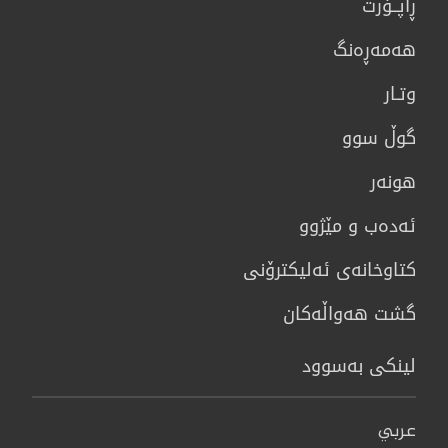
ڕاپــۆرت
هه‌مه‌ڕه‌نگ
وتـار
گوڵ سوو
هونه‌ر
ئەدەب و مێژوو
كتاوخانه‌ی ئه‌ليكترۆنی
گشت هەواڵەکان
لینکی بەسوود
عربي