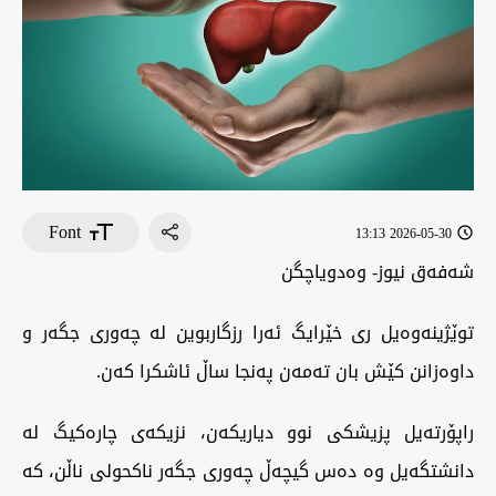
Font
2026-05-30 13:13
شەفەق نيوز- وەدویاچگن
‏توێژینەوەیل ری خێرایگ ئەرا رزگاربوین لە چەوری جگەر و
داوەزانن کێش بان تەمەن پەنجا ساڵ ئاشکرا کەن.
‏راپۆرتەیل پزیشکی نوو دیاریکەن، نزیکەی چارەکیگ لە
دانشتگەیل وە دەس گیچەڵ چەوری جگەر ناکحولی ناڵن، کە