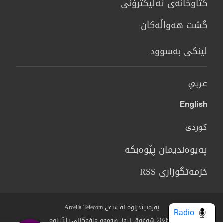
كتاوخانه‌ی ئه‌ليكترۆنی
گشت هەواڵەکان
لینکی بەسوود
عربي
English
کوردی
پەیوەندیمان پێوەبکە
خزمەتگوزاری RSS
پەرەیپێدراوە لە لایەن Arcella Telecom
Radio
© 2026 شەفەق نیوز. هەموو مافەکانی پارێزراوە.