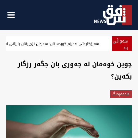
هەواڵی
سەرۆکایەتی هەرێم کوردستان: سەردان نێچیرڤان بارزانی ئەرا د
بە
پەلە
‏چوین خوەمان لە چەوری بان جگەر رزگار
بکەین؟
هه‌مه‌ڕه‌نگ