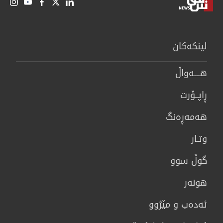
لینكەكان
هــــه‌واڵ
ڕاپــۆرت
هه‌مه‌ڕه‌نگ
وتـار
گوڵ سوو
هونه‌ر
ئەدەب و مێژوو