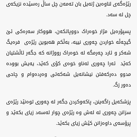
رێژەگەی لناوەین ژنەیل بان تەمەن چل ساڵ رەسێدە نزیکەی
چل لە سەد.
‏پسپۆرەیل مژار خوەراک دووپاتکەن، هووکار سەرەکی ئێ
گیچەڵە خواردن چەوری نییە، بەڵکم هەبوین رێژەی فرەیگ
شەکر و ئارد چەرمگە لە خوەراک رووژانە کە جگەر ئاڵشتیان
کەێد ئەرا چەوری لەناو خوەی کۆی کەێد، یەیش بوودە
مدوو دەرکەفتن نیشانەیل شەکەتی وەردەوام و چاحی
دەور زگ.
‏پزشکەیل راگەینن، پاکەوکردن جگەر لە چەوری توەنێد رێژەی
سزانن چەوری لە لەش وە رێژەی چوار لەسەد زیای بکەێد و
پرۆسەی داوەزانن کێش زیای بکەێد.