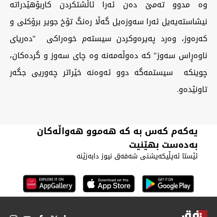
‏وە مدوو تەمێ دەن ئەرا ئاڵشتکردن کاربۆهێدراتە
نیشاستەیەیل ئەرا سەوزەیل گەڵا رەنگ تۆخ جویر برۆکلی و
کەرەوز، وەرد پەیرەوکردن سیستەم خوەراکی "دەریای
ناوەڕاس سەوز" کە دەوڵەمەنە وە چای سەوز و گردەکان،
چوینکە سیستمەگە دوو ئەوەنە خێراتر چەوریی جگەر
تاونێدەو.
یەکەم کەس بە کە هەموو هەواڵەکان
بەدەست بهێنیت
ئێستا ئەپڵیکەیشنی شەفەق نیوز دابەزێنە