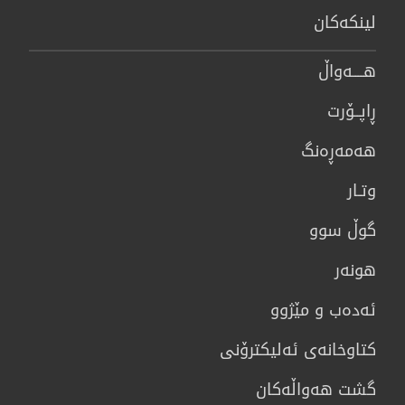
لینكەكان
هــــه‌واڵ
ڕاپــۆرت
هه‌مه‌ڕه‌نگ
وتـار
گوڵ سوو
هونه‌ر
ئەدەب و مێژوو
كتاوخانه‌ی ئه‌ليكترۆنی
گشت هەواڵەکان