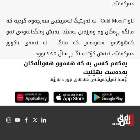
دەرکەفێد.
‏ناو "Cold Moon" لە نەریتیگ ئەمریکیی سەرچەوە گردیە کە
مانگە پڕەگان وە وەرزەیل بەسێد، يەیش رەنگدانەوەی ئەو
کەشوهەوا سەردەس کە مانگ لە نیمەی باکوور
دەرکەفێد، ئیەش کۆتا مانگ پڕ ساڵ ٢٠٢٥ بوود.
یەکەم کەس بە کە هەموو هەواڵەکان
بەدەست بهێنیت
ئێستا ئەپڵیکەیشنی شەفەق نیوز دابەزێنە