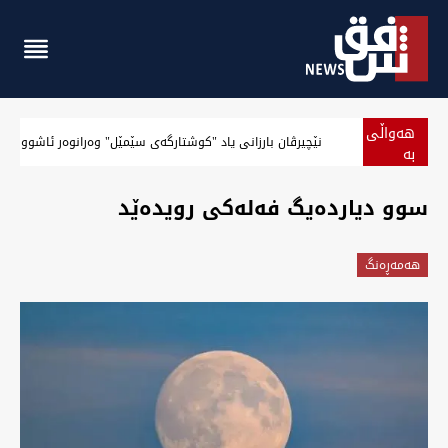
هەواڵی
نێچیرڤان بارزانی یاد "کوشتارگەی سێمێل" وەرانوەر ئاشووریە
بە
پەلە
‏سوو دیاردەیگ فەلەکی رویدەێد
هه‌مه‌ڕه‌نگ