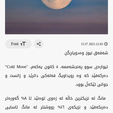
Font
2025-12-03 15:37
‏شەفەق نیوزـ وەدویاچگن
‏ئیوارەی سوو پەنجشەممە، 4 کانون یەکەم، "Cold Moon"
دەرکەفێد کە وە رویداویگ فەلەکی دانرێد و زانست و
جوانی تێکەڵ بوود.
‏ مانگ لە نزیکترین خاڵە لە زەوی توەنێد تا ٨% گەورەتر
دەربکەفێد و نزیکەی ١٦% رووشنتر لە مانگ ئاسایی