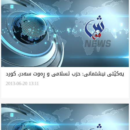
يه‌كێتی نيشتمانی: حزب ئسلامی و ڕه‌وت سه‌در، كورد
2013-06-20 13:11
له‌ سه‌رۆكايه‌تی پارێزگای دياله‌ بيبه‌ش كردن