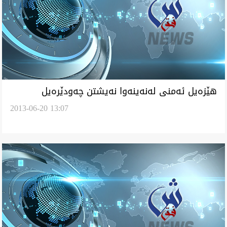
هێزه‌يل ئه‌منی له‌نه‌ينه‌وا نه‌يشتن چه‌ودێره‌يل
2013-06-20 13:07
يه‌كگرتوو بچنه‌ ناو بنگه‌يل هه‌ڵوژاردن