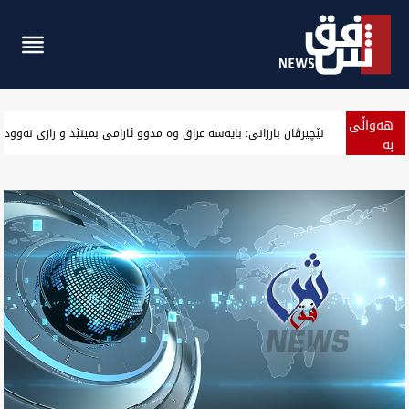
هەواڵی
کەشوهەوای عراق.. گەرمای پەنجایی ناوڕاس و باشوور لە نیمەی هەف
بە
پەلە