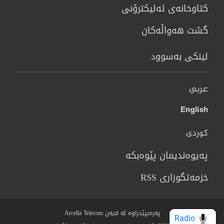
كتاوخانه‌ی ئه‌ليكترۆنی
گشت هەواڵەکان
لینکی بەسوود
عربي
English
کوردی
پەیوەندیمان پێوەبکە
خزمەتگوزاری RSS
پەرەیپێدراوە لە لایەن Arcella Telecom
Radio