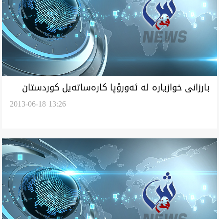
بارزانی خوازياره‌ له‌ ئه‌ورۆپا كاره‌ساته‌يل كوردستان
2013-06-18 13:26
وه‌"جينۆسايد" بناسنن