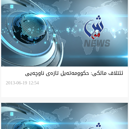
ئئتلاف مالكى: حكوومه‌ته‌يل تازه‌ی ناوچه‌يی
2013-06-19 12:54
نوێنه‌رايه‌تی خواست سه‌ركرده‌يل سياسی كه‌ن