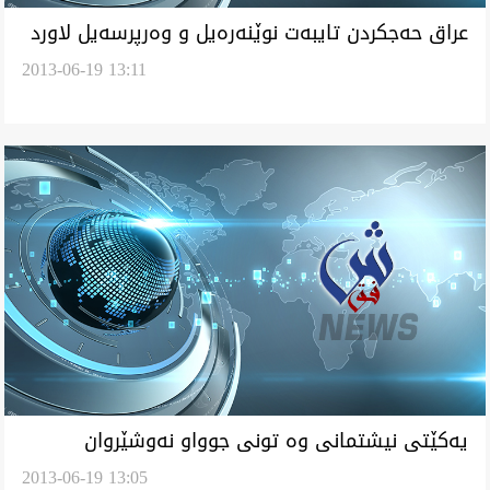
عراق حه‌جكردن تايبه‌ت نوێنه‌ره‌يل و وه‌رپرسه‌يل لاورد
2013-06-19 13:11
يه‌كێتی نيشتمانی وه‌ تونی جوواو نه‌وشێروان
2013-06-19 13:05
مسته‌فا داره‌و