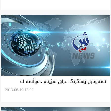
نه‌ته‌وه‌يل يه‌كگرتگ: عراق سێيه‌م ده‌وڵه‌ته‌ له‌
2013-06-19 13:02
شماره‌ی په‌نابه‌ره‌يلی له‌ جه‌هان