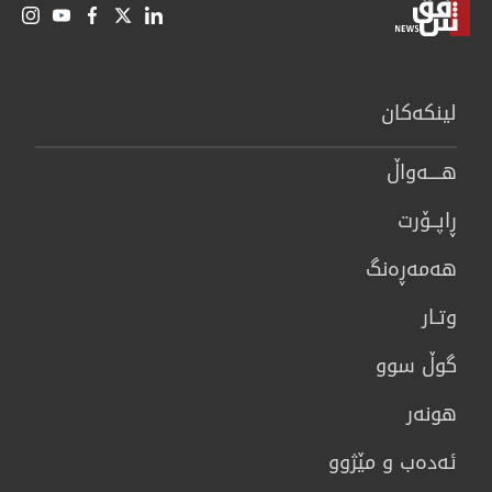
لینكەكان
هــــه‌واڵ
ڕاپــۆرت
هه‌مه‌ڕه‌نگ
وتـار
گوڵ سوو
هونه‌ر
ئەدەب و مێژوو