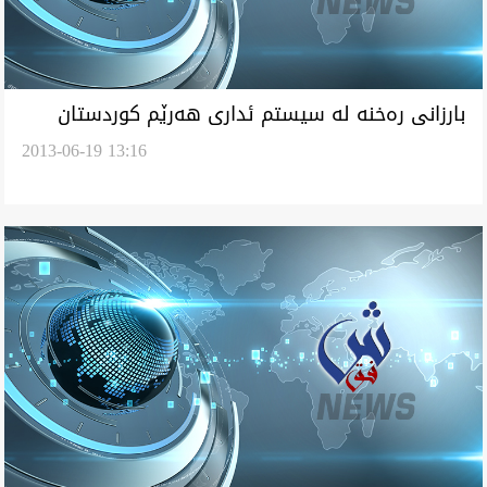
بارزانی ره‌خنه‌ له‌ سيستم ئداری هه‌رێم كوردستان
2013-06-19 13:16
گرت