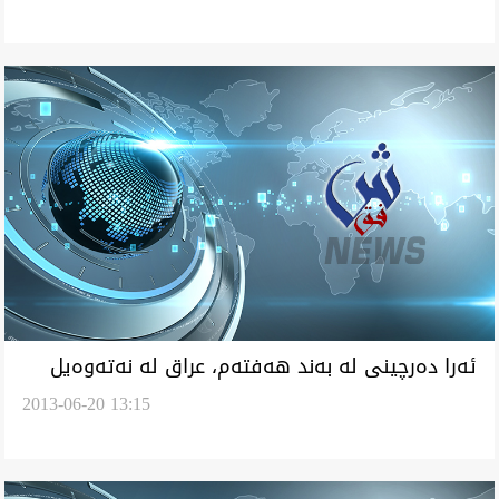
ئه‌را ده‌رچينی له‌ به‌ند هه‌فته‌م، عراق له‌ نه‌ته‌وه‌يل
2013-06-20 13:15
يه‌كگرتگ چراخ سه‌وز وه‌رگرت