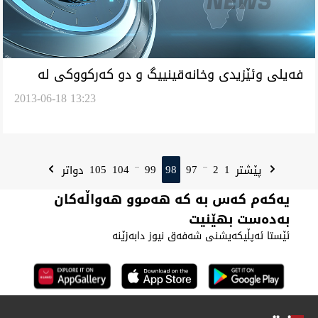
فه‌يلی وئێزيدی وخانه‌قينیيگ و دو كه‌ركووكی له‌
2013-06-18 13:23
ليست يه‌كێتی ئه‌را هه‌ڵوژاردنه‌يل په‌رله‌مان
كوردستان كانديد كريه‌ن
105
104
99
98
97
2
1
پێشتر
دواتر
...
...
یەکەم کەس بە کە هەموو هەواڵەکان
بەدەست بهێنیت
ئێستا ئەپڵیکەیشنی شەفەق نیوز دابەزێنە