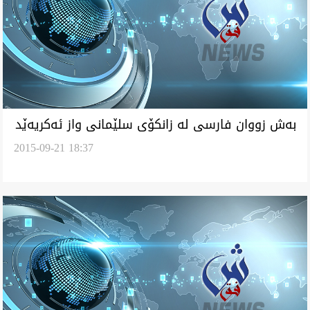
به‌ش زووان فارسى له‌ زانكۆى سلێمانى واز ئه‌كريه‌ێد
2015-09-21 18:37