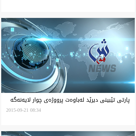
پارتى تێبينى ديرێد له‌باوه‌ت پرووژه‌ى چوار لايه‌نه‌گه‌
2015-09-21 08:34