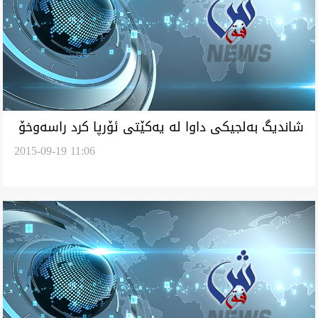
شانديگ به‌لجيكى داوا له‌ يه‌كێتى ئۆرپا كرد راسه‌وخۆ
2015-09-19 11:06
هێز پێشمه‌رگه‌ پڕچه‌ك بكه‌ن