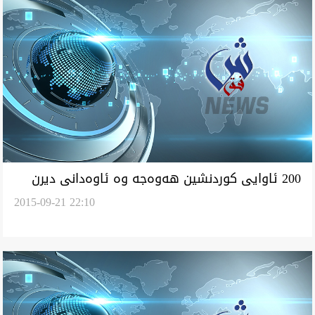
200 ئاوايى كوردنشين هه‌وه‌جه‌ وه‌ ئاوه‌دانى ديرن
2015-09-21 22:10