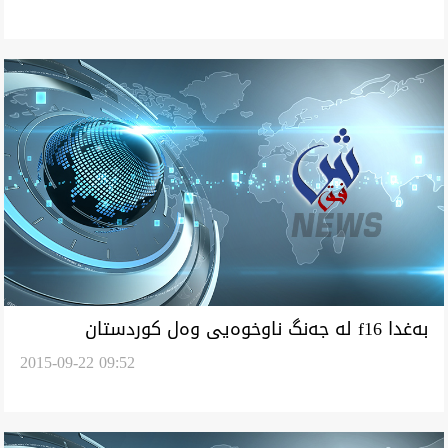
به‌غدا f16 له‌ جه‌نگ ناوخوه‌يى وه‌ل كوردستان
2015-09-22 09:52
نايه‌رێده‌ كار