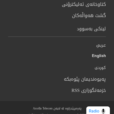
كتاوخانه‌ی ئه‌ليكترۆنی
گشت هەواڵەکان
لینکی بەسوود
عربي
English
کوردی
پەیوەندیمان پێوەبکە
خزمەتگوزاری RSS
پەرەیپێدراوە لە لایەن Arcella Telecom
Radio