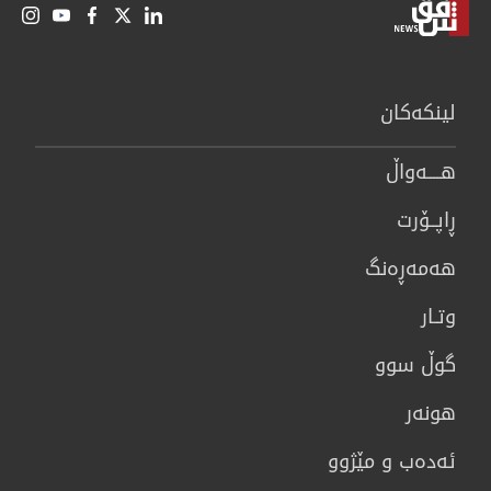
لینكەكان
هــــه‌واڵ
ڕاپــۆرت
هه‌مه‌ڕه‌نگ
وتـار
گوڵ سوو
هونه‌ر
ئەدەب و مێژوو