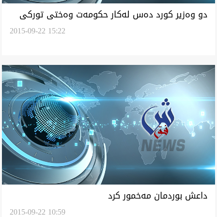
دو وه‌زير كورد ده‌س له‌كار حكومه‌ت وه‌ختى توركى
2015-09-22 15:22
كيشانه‌و
داعش بوردمان مه‌خمور كرد
2015-09-22 10:59