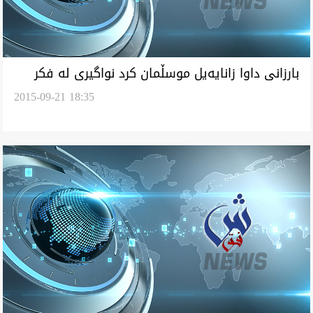
بارزانى داوا زانايه‌يل موسڵمان كرد نواگيرى له‌ فكر
2015-09-21 18:35
تونڕه‌وى بكه‌ن