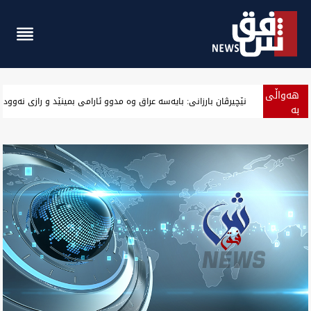
هەواڵی
کەشوهەوای عراق.. گەرمای پەنجایی ناوڕاس و باشوور لە نیمەی هەف
بە
پەلە