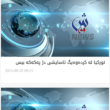
توركيا له‌ كرده‌وه‌يگ ئاسايشى دژ په‌كه‌كه بيس
2015-09-20 09:15
كه‌س ده‌سگير كرد ‌