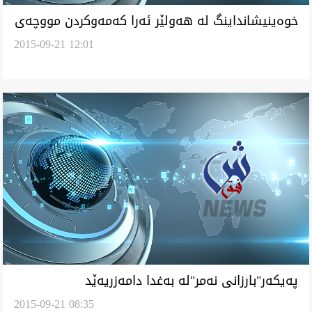
خوه‌ينيشانداينگ له‌ هه‌ولێر ئه‌را كه‌مه‌وكردن مووچه‌ى
2015-09-21 12:01
وه‌رپرسه‌يل ساز كريا
په‌يكه‌ر"بارزانى نه‌مر"له‌ به‌غدا دامه‌زريه‌ێد
2015-09-21 08:35