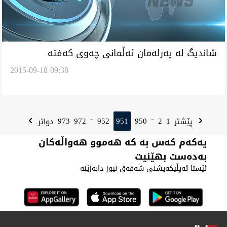
شانديگ له‌ په‌رله‌مان ئه‌ڵمانى چه‌وى كه‌فته‌
2015-09-18 09:38
نوێنه‌ره‌يل پيكهاته‌يل له‌ په‌رله‌مان كوردستان
973
972
952
951
950
2
1
پێشتر
دواتر
...
...
یەکەم کەس بە کە هەموو هەواڵەکان
بەدەست بهێنیت
ئێستا ئەپڵیکەیشنی شەفەق نیوز دابەزێنە