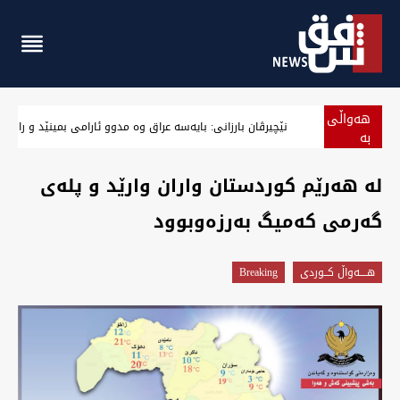
هەواڵی
نێچیرڤان بارزانی: بایەسە عراق وە مدوو ئارامی بمینێد و رازی
بە
پەلە
لە هەرێم کوردستان واران وارێد و پلەی
گەرمی کەمیگ بەرزەوبوود
هــــه‌واڵ كــوردى
Breaking