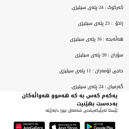
کەرکوک : 24 پلەی سیلیزی
زاخۆ : 23 پلەی سیلیزی
هەڵەبجە : 16 پلەی سیلیزی
سۆران : 20 پلەی سیلیزی
حاجی ئۆمەران : 11 پلەی سیلیزی
گەرمیان : 24 پلەی سیلیزی.
یەکەم کەس بە کە هەموو هەواڵەکان
بەدەست بهێنیت
ئێستا ئەپڵیکەیشنی شەفەق نیوز دابەزێنە