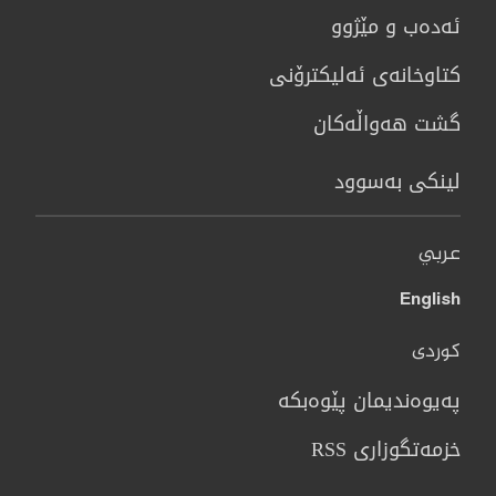
ئەدەب و مێژوو
كتاوخانه‌ی ئه‌ليكترۆنی
گشت هەواڵەکان
لینکی بەسوود
عربي
English
کوردی
پەیوەندیمان پێوەبکە
خزمەتگوزاری RSS