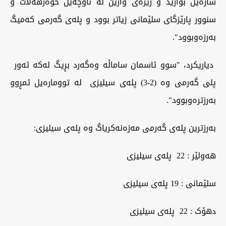
شارەیل بوارێد و رێژەی وارین لە ناوچەیل خوەرهەڵات و
سنوور پارێزگای سلێمانی زیاتر بوود و پلەی گەرمی کەمیگ
بەرزەوبوود".
دیاریکرد، "سوو ئاسمان ساماڵە وەگەرد بڕیگ لەکە ئەور
پلی گەرمی وە (2-3) پلەى سیلیزى لە توومارەیل ئمڕوو
بەرزترەوبوود".
بەرزترین پلەی گەرمی مەزەنەکریاگ وە پلەی سیلیزی:
هەولێر : 22 پلەی سیلیزی
سلێمانی : 19 پلەی سیلیزی
دهۆک : 22 پلەی سیلیزی