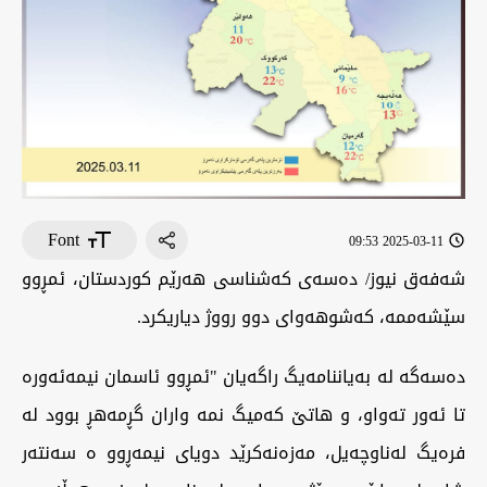
Font
2025-03-11 09:53
شەفەق نیوز/ دەسەی کەشناسی هەرێم کوردستان، ئمڕوو
سێشەممە، کەشوهەوای دوو رووژ دیاریکرد.
دەسەگە لە بەیاننامەیگ راگەیان "ئمڕوو ئاسمان نیمەئەورە
تا ئەور تەواو، و هاتێ کەمیگ نمە واران گڕمەهڕ بوود لە
فرەیگ لەناوچەیل، مەزەنەکرێد دویای نیمەڕوو ە سەنتەر