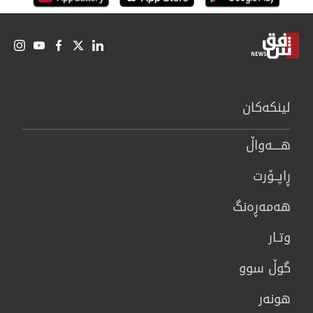
لینكەكان
هــــه‌واڵ
ڕاپــۆرت
هه‌مه‌ڕه‌نگ
وتـار
گوڵ سوو
هونه‌ر