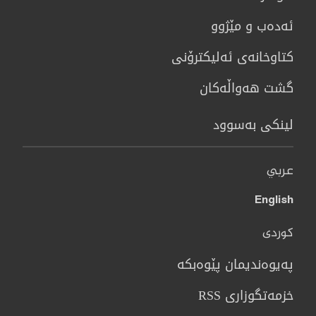
ئەدەب و مێژوو
كتاوخانه‌ی ئه‌ليكترۆنی
گشت هەواڵەکان
لینکی بەسوود
عربي
English
کوردی
پەیوەندیمان پێوەبکە
خزمەتگوزاری RSS