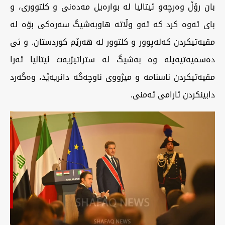
بان رۆڵ وەرچەو ئیتالیا لە بوارەیل مەدەنی و کلتووری، و
بای ئەوە کرد کە ئەو وڵاتە هاوبەشیگ سەرەکی بۊە لە
مقیەتیکردن کەلەپوور و کلتوور لە هەرێم کوردستان. و ئی
دەسمیەتیەیلە وە بەشیگ لە ستراتیژیەت ئیتالیا ئەرا
مقیەتیکردن ناسنامە و میژووی ناوچەگە دانریەێد، وەگەرد
دابینکردن ئارامی ئەمنی.