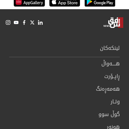
لینكەكان
هــــه‌واڵ
ڕاپــۆرت
هه‌مه‌ڕه‌نگ
وتـار
گوڵ سوو
هونه‌ر