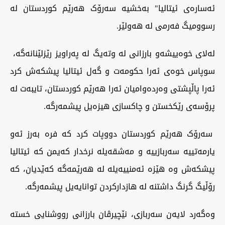
ئەسارەی ئیتالیا" بەخشیە سەرۆک هەرێم کوردستان لە
رسوومیگ فەرمی لە هەولێر.
لەلای خوەییشەو بارزانی لە وتەیگ لە پەراویز رێزلێنانەگە،
سوپاس خوەی ئەرا حکومەت و گەل ئیتالیا پیشکەش کرد
ئەرا پاڵپشتی وەردەوامیان ئەرا هەرێم کوردستان، تایبەت لە
پرۆسەی رێکخستن و چاکسازی هیزەیل پیشمەرگە.
سەرۆک هەرێم کوردستان دووپات کرد کە فرە بەرز ئەو
یارمەتییە سەربازییە و مەشقەیلە نرخدار کەیمن کە ئیتالیا
پیشکەش وە هێزە ئەمنییەیلە لە هەرێمەگە کەێدیان، کە
رۆڵیگ گرنگ داشتنە لە هازدارکردن توانایەیل پیشمەرگە.
وەگەرد لایەن سەربازی، نێچیرڤان بارزانی رووشنایی خستە