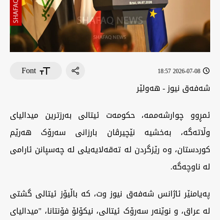
Font
2026-07-08 18:57
شەفەق نیوز - هەولێر
ئمڕوو چوارشەممە، حکومەت ئیتالی بەرزترین میدالیای
وڵاتەگە، بەخشیە نێچیرڤان بارزانی سەرۆک هەرێم
کوردستان، وە رێزگردن لە تەقەلایەیلی لە چەسپانن ئارامی
لە ناوچەگە.
پەیامنێر ئاژانس شەفەق نیوز وت، کە باڵیۆز ئیتالی گشتی
لە عراق، و نوێنەر سەرۆک ئیتالی، نیکۆلۆ فۆنتانا، "میدالیای