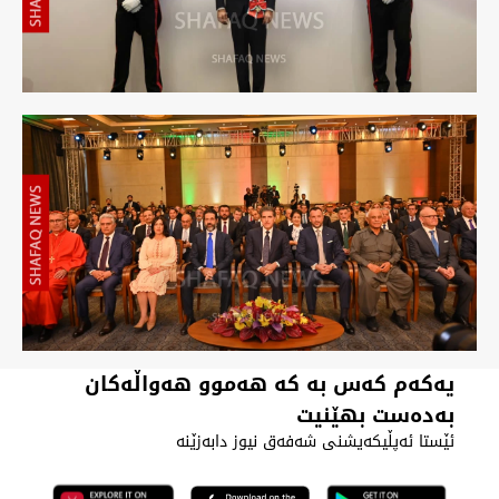
یەکەم کەس بە کە هەموو هەواڵەکان
بەدەست بهێنیت
ئێستا ئەپڵیکەیشنی شەفەق نیوز دابەزێنە