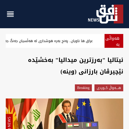
هەواڵی
"قوربانیەیل بيدەنگ".. مناڵەیل عراق باج جیاوەبۊن دەن
بە
پەلە
ئیتالیا "بەرزترین میدالیا" بەخشێدە
نێچیرڤان بارزانی (وینە)
هــــه‌واڵ كــوردى
Breaking