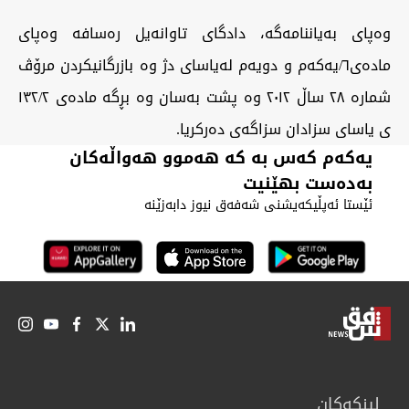
وەپای بەیاننامەگە، دادگای تاوانەیل رەسافە وەپای
مادەی٦/یەکەم و دویەم لەیاسای دژ وە بازرگانیکردن مرۆڤ
شمارە ٢٨ ساڵ ٢٠١٢ وە پشت بەسان وە بڕگە مادەی ١٣٢/٢
ی یاسای سزادان سزاگەی دەرکریا.
یەکەم کەس بە کە هەموو هەواڵەکان
بەدەست بهێنیت
ئێستا ئەپڵیکەیشنی شەفەق نیوز دابەزێنە
لینكەكان