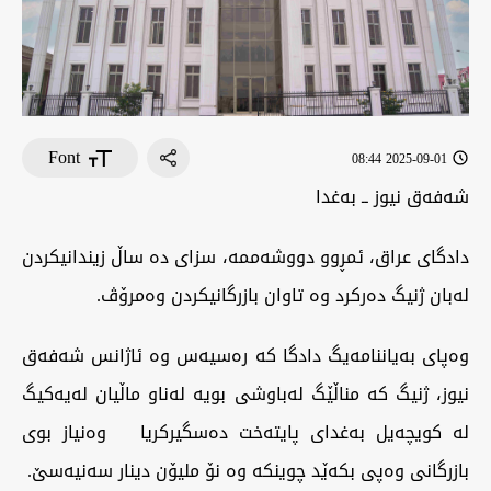
Font
2025-09-01 08:44
شەفەق نیوز ــ بەغدا
دادگای عراق، ئمڕوو دووشەممە، سزای دە ساڵ زیندانیکردن
لەبان ژنیگ دەرکرد وە تاوان بازرگانیکردن وەمرۆڤ.
وەپای بەیاننامەیگ دادگا کە رەسیەس وە ئاژانس شەفەق
نیوز، ژنیگ کە مناڵێگ لەباوشی بویە لەناو ماڵیان لەیەکیگ
لە کویچەیل بەغدای پایتەخت دەسگیرکریا وەنیاز بوی
بازرگانی وەپی بکەێد چوینکە وە نۆ ملیۆن دینار سەنیەسێ.