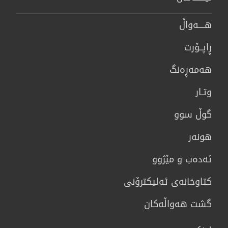
هــــه‌واڵ
ڕاپــۆرت
هه‌مه‌ڕه‌نگ
وتـار
گوڵ سوو
هونه‌ر
ئەدەب و مێژوو
كتاوخانه‌ی ئه‌ليكترۆنی
گشت هەواڵەکان