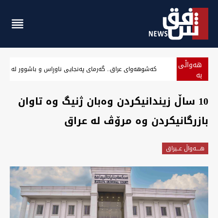
هەواڵی
کەشوهەوای عراق.. گەرمای پەنجایی ناوڕاس و باشوور لە نیم
بە
پەلە
10 ساڵ زیندانیکردن وەبان ژنیگ وە تاوان
بازرگانیکردن وە مرۆڤ لە عراق
هــــه‌واڵ عــیراق