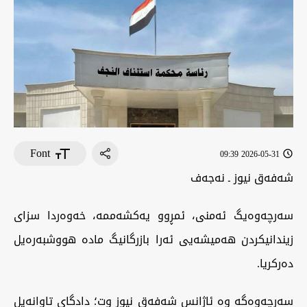
Font
2026-05-31 09:39
‏شەفەق نیوز ـ نەجەف
‏سەرچەوەیگ ئەمنی، ئمڕوو یەکشەممە، خەوەردا سزای
زیندانیکردن هەمیشەیی ئەرا بازرگانیگ مادە هووشبەرەیل
دەرکریا.
‏سەرچەوەگە وە ئاژانس شەفەق نیوز وت؛ دادگای تاوانەیل