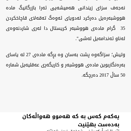
نەجەف سزای زیندانی هەمیشەیی ئەرا بازرگانیگ مادە
هووشبەرەیل دەرکرد لەدویای ئەوەگ تەقەلای قاچاخکردن
35 گرام مادەی هووشبەر کریستال دا لەری شاردنەوەی
لەناو ئەندامەیل لەشی".
‏وتیش؛ سزاگەوە پشت بەسان وە بڕگە مادەی 27 لە یاسای
بەرەنگاربوین مادەی هووشبەر و کاریگەری عەقلیەیل شمارە
50 ساڵ 2017 دەرچگە.
یەکەم کەس بە کە هەموو هەواڵەکان
بەدەست بهێنیت