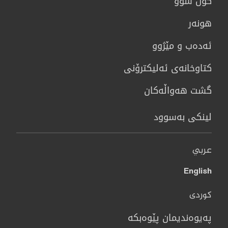
گوڵ سوو
هونه‌ر
ئەدەب و مێژوو
كتاوخانه‌ی ئه‌ليكترۆنی
گشت هەواڵەکان
لینکی بەسوود
عربي
English
کوردی
پەیوەندیمان پێوەبکە