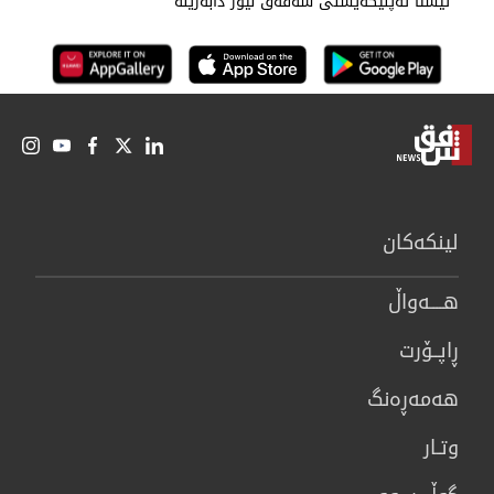
ئێستا ئەپڵیکەیشنی شەفەق نیوز دابەزێنە
لینكەكان
هــــه‌واڵ
ڕاپــۆرت
هه‌مه‌ڕه‌نگ
وتـار