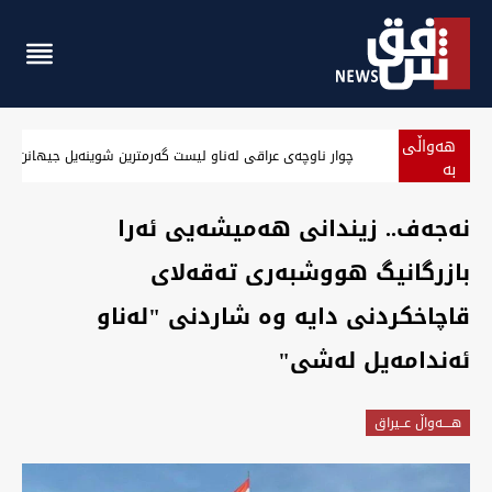
هەواڵی
‏چوار ناوچەی عراقی لەناو لیست گەرمترین شوینەیل جیهانن لە ماوەی 24 سەعا
بە
پەلە
‏نەجەف.. زیندانی هەمیشەیی ئەرا
بازرگانیگ هووشبەری تەقەلای
قاچاخکردنی دایە وە شاردنی "لەناو
ئەندامەیل لەشی"
هــــه‌واڵ عــیراق