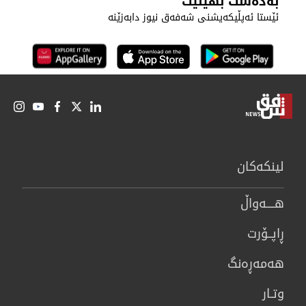
بەدەست بهێنیت
ئێستا ئەپڵیکەیشنی شەفەق نیوز دابەزێنە
لینكەكان
هــــه‌واڵ
ڕاپــۆرت
هه‌مه‌ڕه‌نگ
وتـار