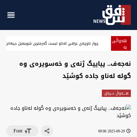
هەواڵی
‏چوار ناوچەی عراقی لەناو لیست گەرمترین شوینەیل جیهانن لە ماوەی 24 سەعا
بە
پەلە
نەجەف.. پیاییگ ژنەی و خەسویرەی وە
گولە لەناو جادە کوشێد
هــــه‌واڵ عــیراق
Font
2025-09-29 09:06