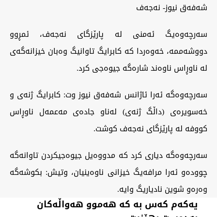
شەفەق نيوز- نەجەف
سەرچەوەیگ ئەمنی لە پارێزگای نەجەف، ئمڕوو
دووشەممە، خەوەردا کە کابرایگ تاوانیگ وەبان خیزانەگەی
لە ناوڕاس ناوەند شارەگە جیوەجی کرد.
سەرچەوەگە ئەرا ئاژانس شەفەق نیوز وت: کابرایگ ژنەی و
خەسویرەی (داڵگ ژنەی) لەناو جادەی مەعمەل ناوڕاس
کووفە لە پارێزگای نەجەف کوشت.
سەرچەوەگە دیاری کرد کە مدووەیل جیوەجیکردن تاوانەگە
چوودەو ئەرا مرافەیگ خیزانی ناوەینیان، وتیش: بکوشەگە
وەرەو شوین نادیاریگ وایە.
یەکەم کەس بە کە هەموو هەواڵەکان