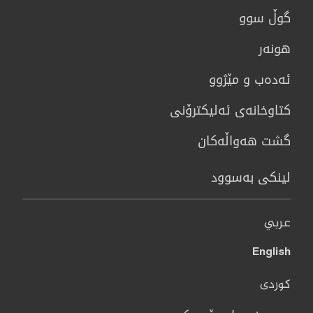
گوڵ سوو
هونه‌ر
ئەدەب و مێژوو
كتاوخانه‌ی ئه‌ليكترۆنی
گشت هەواڵەکان
لینکی بەسوود
عربي
English
کوردی