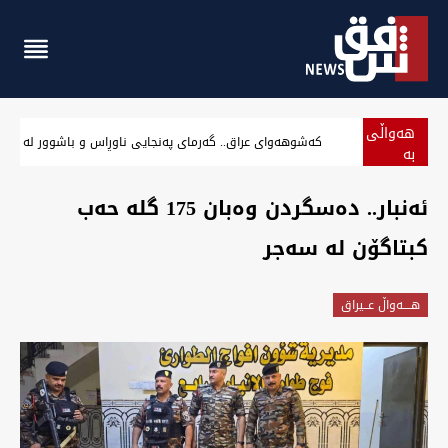
هەواڵی
کەشوهەوای عراق.. گەرمای پەنجایی ناوڕاس و باشوور لە نیم
بە
پەلە
‏ئەنبار.. دەسگردن وەبان 175 گلە حەب
کبتاگۆن لە سەجر
هــــه‌واڵ عــیراق