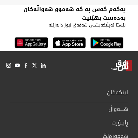
یەکەم کەس بە کە هەموو هەواڵەکان
بەدەست بهێنیت
ئێستا ئەپڵیکەیشنی شەفەق نیوز دابەزێنە
لینكەكان
هــــه‌واڵ
ڕاپــۆرت
هه‌مه‌ڕه‌نگ