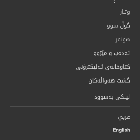
وتـار
گوڵ سوو
هونه‌ر
ئەدەب و مێژوو
كتاوخانه‌ی ئه‌ليكترۆنی
گشت هەواڵەکان
لینکی بەسوود
عربي
English