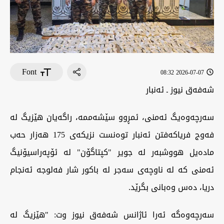
Font
2026-07-07 08:32
‏شەفەق نیوز ـ ئەنبار
‏سەرچەوەیگ ئەمنی، ئمڕوو سێشەممە، راگەیان هێزیگ لە
فەوج فریاکەفتن ئەنبار توەنست نزیکەی 175 هەزار حەب
مادەیل هووشبەر لە جویر "کپتاگۆن" لە ئۆپەراسیۆنیگ
ئەمنی کە لە ناوچەی سەجر لە باکور شار فەلوجە ئەنجام
دریا، دەس وەبانی بگرێد.
‏سەرچەوەگە ئەرا ئاژانس شەفەق نیوز وت: "هێزیگ لە