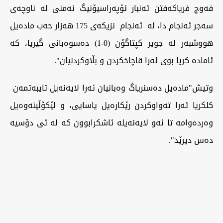
فەوج فریاکەفتن ئەنبار ئۆپەراسیۆنیگ ئەمنی لە ناوچەی
سەجر ئەنجام دا، لە ئەنجام نزیکەی 175 هەزار حەب مادەیل
هووشبەر لە جویر کپتاگۆن (0-1) دەسوەبانی گیریا، کە
ئامادە کریا بوی ئەرا قاچاخکردن و بڵاوکردنیان".
‏وتیش"مادەیل دەسنریاگ وەبانیان ئەرا لایەنەیل تایبەتمەن
کلکریا ئەرا تەواوکردن رێکارەیل یاسایی، و لێکۆڵینەوەیل
وەردەوامە تا ئەو لایەنەیلە ئاشکرابوون کە لە ئی دۆسیە
دەس دیرێد".