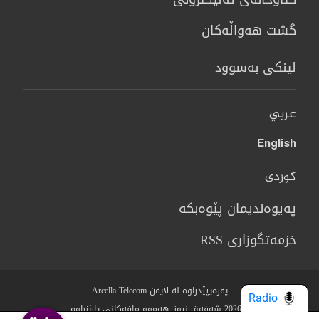
گشت هەواڵەکان
لینکی بەسوود
عربي
English
کوردی
پەیوەندیمان پێوەبکە
خزمەتگوزاری RSS
پەرەیپێدراوە لە لایەن Arcella Telecom
Radio
© 2026 شەفەق نیوز. هەموو مافەکانی پارێزراوە.