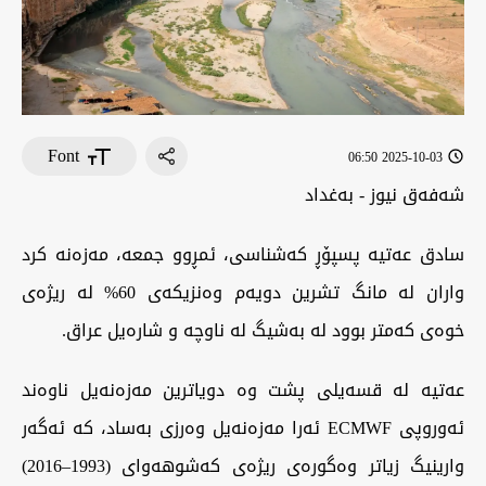
Font
2025-10-03 06:50
شەفەق نيوز - بەغداد
سادق عەتیە پسپۆڕ کەشناسی، ئمڕوو جمعە، مەزەنە کرد
واران لە مانگ تشرین دویەم وەنزیکەی 60% لە ریژەی
خوەی کەمتر بوود لە بەشیگ لە ناوچە و شارەیل عراق.
عەتیە لە قسەیلی پشت وە دویاترین مەزەنەیل ناوەند
ئەوروپی ECMWF ئەرا مەزەنەیل وەرزی بەساد، کە ئەگەر
وارینیگ زیاتر وەگورەی ریژەی کەشوهەوای (1993–2016)