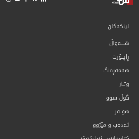
لینكەكان
هــــه‌واڵ
ڕاپــۆرت
هه‌مه‌ڕه‌نگ
وتـار
گوڵ سوو
هونه‌ر
ئەدەب و مێژوو
كتاوخانه‌ی ئه‌ليكترۆنی