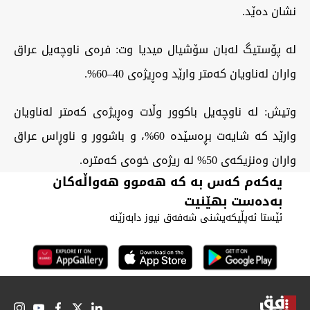
نشان دەێد.
لە پۆستیگ لەبان سۆشیال میدیا وت: فرەی ناوچەیل عراق
واران لەناویان کەمتر وارێد وەڕیژەی 40–60%.
وتیش: لە ناوچەیل باکوور وڵات وەڕیژەی کەمتر لەناویان
وارێد کە شایەت بڕەسێدە 60%، و باشوور و ناوڕاس عراق
واران وەنزیکەی 50% لە ریژەی خوەی کەمترە.
یەکەم کەس بە کە هەموو هەواڵەکان
بەدەست بهێنیت
ئێستا ئەپڵیکەیشنی شەفەق نیوز دابەزێنە