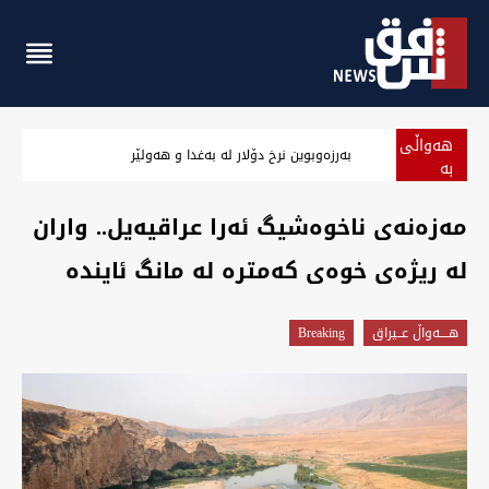
هەواڵی
‏بەرزەوبوین نرخ دۆلار لە بەغدا و هەولێر
بە
پەلە
مەزەنەی ناخوەشیگ ئەرا عراقیەیل.. واران
لە ریژەی خوەی کەمترە لە مانگ ئایندە
هــــه‌واڵ عــیراق
Breaking