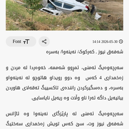
Font
2026-05-30 14:14
شەفەق نیوز ـ کەرکوک/ نەینەوا/ بەسرە
‏سەرچەوەیگ ئەمنی، ئمڕوو شەممە، خەوەردا لە مردن و
زەخمداری 4 کەس وە دوو رویداو هاتوچو لە نەینەواو
بەسرە، و دەسگیرکردن رانندەی تاکسییگ تەقەلای هاوردن
بیانیەیل داگە ئەرا ناو وڵات وە ریەیل نایاسایی.
‏سەرچەوەیگ ئەمنی لە پارێزگای نەینەوا وە ئاژانس
شەفەق نیوز وت، سێ کەس تویش زەخمداری سەختیگ