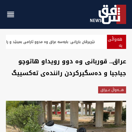
هەواڵی
نێچیرڤان بارزانی: بایەسە عراق وە مدوو ئارامی بمینێد و رازی
بە
پەلە
‏عراق.. قوربانی وە دوو رویداو هاتوچو
جياجیا و دەسگیرکردن رانندەی تەکسییگ
هــــه‌واڵ عــیراق