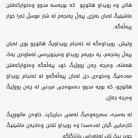
هاتن وە رویداو هاتوچو کە بویەسە مدوو وەخوارکەفتن
ماشینیگ لەبان بەرزی پیەڵ پەنجەم لە شار موسڵ ئەرا خوار
پیەڵەگە.
‏وتیش، رویداوەگە لە ئەنجام رویداویگ هاتوچو بوی لەبان
پیەڵ پەنجەم، یە دویەم رویداو وەیجویرەس لەماوەی یەک
هەفتە، وەرجە چەن رووژیگ خود پیەڵەگە وەخوارکەفتن
مەدەنیگ وەخوەی دی لەبان پیەڵەگەو لە ئەنجام رویداو
هاتوچو، کە بویە مدوو دەسوەجی مردنی لە چەن رووژیگ
وەرجە جەژن.
‏لە بەسرە، سەرچەوەیگ ئەمنی دیاریکرد، خاوەن ماتووڕیگ
کارەبایی گیان لەدەسدا وە رویداو تلانن وەلایەن ماشینیگ
جویر پیک ئاب لەناوڕاس پارێزگاگە.