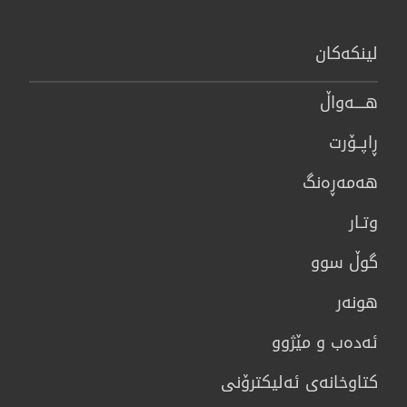
لینكەكان
هــــه‌واڵ
ڕاپــۆرت
هه‌مه‌ڕه‌نگ
وتـار
گوڵ سوو
هونه‌ر
ئەدەب و مێژوو
كتاوخانه‌ی ئه‌ليكترۆنی