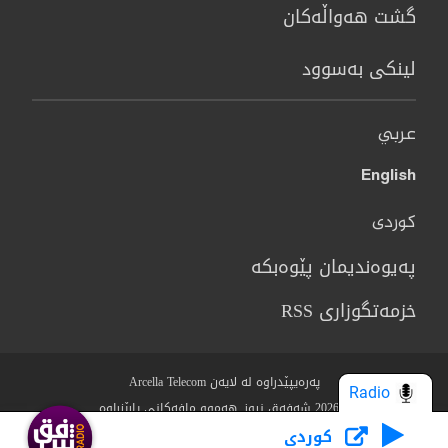
گشت هەواڵەکان
لینکی بەسوود
عربي
English
کوردی
پەیوەندیمان پێوەبکە
خزمەتگوزاری RSS
پەرەیپێدراوە لە لایەن Arcella Telecom
Radio
© 2026 شەفەق نیوز. هەموو مافەکانی پارێزراوە.
كوردى
Who we Are?
مەرج و رێساکان
سیاسەتی پاراستنی نهێنی