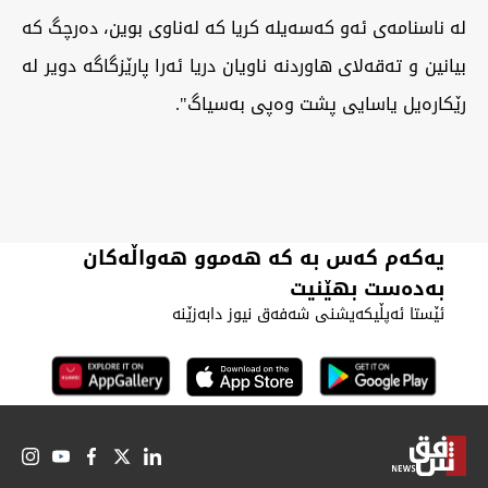
لە ناسنامەی ئەو کەسەیلە کریا کە لەناوی بوین، دەرچگ کە
بیانین و تەقەلای هاوردنە ناویان دریا ئەرا پارێزگاگە دویر لە
رێکارەیل یاسایی پشت وەپی بەسیاگ".
یەکەم کەس بە کە هەموو هەواڵەکان
بەدەست بهێنیت
ئێستا ئەپڵیکەیشنی شەفەق نیوز دابەزێنە