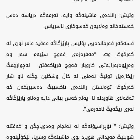
‏وتیش: رانندەی ماشینەگە وایە، تەرمەگە دریاسە دەس
خەستەخانە وەلایەن کەسوکاری ناسریاس.
‏قسەکەر فەرماندەیی پۆلیس پارێزگاگە عەقید عامر نوری لە
کەرکوک وت، "مەفرەزەی فەوج سێیەم سەر وە
وەڕێوەبەرایەتی کاروبار فەوج فریاکەفتن لەچوارچمگ
رێکارەیل تونیگ ئەمنی لە خاڵ وشکنین چگنە ناو شار
کەرکوک توەنستن رانندەی تاکسییگ دەسیربکەن کە
تەقەلای هاوردنە نا پەنج کەس بیانی دایە وەناو پارێزگاگە
لەری ریگەیگ نافەرمی".
‏وتیش؛ " ئۆپراسیۆنەگە لە ئەنجام وەدویاچگن و کەفتنە
شوینیگ مەیدانی هویرد بوی ماشینەگە وسریا، لێکۆڵینەوە