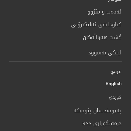
ئەدەب و مێژوو
كتاوخانه‌ی ئه‌ليكترۆنی
گشت هەواڵەکان
لینکی بەسوود
عربي
English
کوردی
پەیوەندیمان پێوەبکە
خزمەتگوزاری RSS