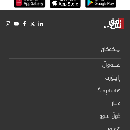
لینكەكان
هــــه‌واڵ
ڕاپــۆرت
هه‌مه‌ڕه‌نگ
وتـار
گوڵ سوو
هونه‌ر