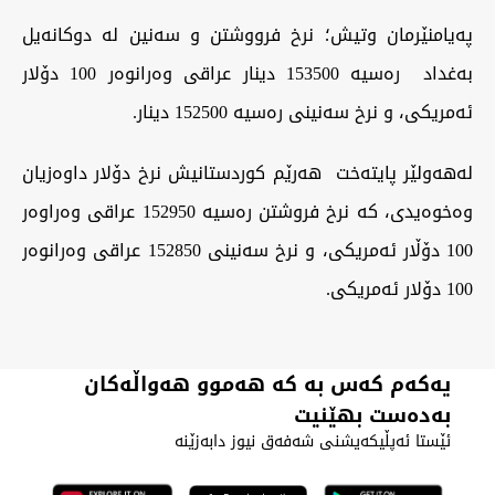
‏پەیامنێرمان وتیش؛ نرخ فرووشتن و سەنین لە دوکانەیل
بەغداد رەسیە 153500 دینار عراقی وەرانوەر 100 دۆلار
ئەمریکی، و نرخ سەنینی رەسیە 152500 دینار.
‏لەهەولێر پایتەخت هەرێم کوردستانیش نرخ دۆلار داوەزیان
وەخوەیدی، کە نرخ فروشتن رەسیە 152950 عراقی وەراوەر
100 دۆڵار ئەمریکی، و نرخ سەنینی 152850 عراقی وەرانوەر
100 دۆلار ئەمریکی.
یەکەم کەس بە کە هەموو هەواڵەکان
بەدەست بهێنیت
ئێستا ئەپڵیکەیشنی شەفەق نیوز دابەزێنە