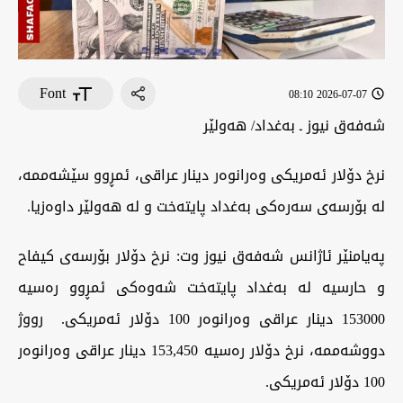
Font
2026-07-07 08:10
شەفەق نيوز ـ بەغداد/ هەولێر
‏نرخ دۆلار ئەمریکی وەرانوەر دینار عراقی، ئمڕوو سێشەممە،
لە بۆرسەی سەرەکی بەغداد پایتەخت و لە هەولێر داوەزیا.
‏پەیامنێر ئاژانس شەفەق نيوز وت: نرخ دۆلار بۆرسەی کیفاح
و حارسیە لە بەغداد پایتەخت شەوەکی ئمڕوو رەسیە
153000 دینار عراقی وەرانوەر 100 دۆلار ئەمریکی. رووژ
دووشەممە، نرخ دۆلار رەسیە 153,450 دینار عراقی وەرانوەر
100 دۆلار ئەمریکی.