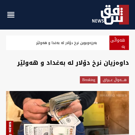
هەواڵی
‏بەرزەوبوین نرخ دۆلار لە بەغدا و هەولێر
بە
پەلە
‏داوەزیان نرخ دۆلار لە بەغداد و هەولێر
هــــه‌واڵ عــیراق
Breaking