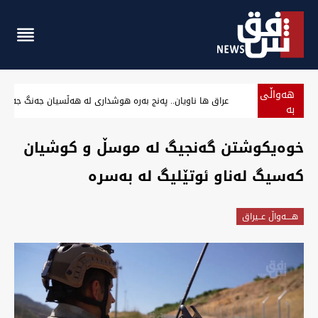
هەواڵی
عراق ها ناویان.. پەنج بەرە هوشداری لە هەڵسیان جەنگ جەه
بە
پەلە
خوەیکوشتن گەنجیگ لە موسڵ و کوشیان
کەسیگ لەناو ئوتێلیگ لە بەسرە
هــــه‌واڵ عــیراق