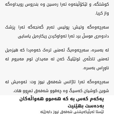
کوشتگە، و لێکۆڵینەوە ئەرا رەسین وە بندروس رویداوەگە
واز کریا.
سەرچەوەگە وتیش: پولیس تەرم گەنجەگە ئەرا پزشک
دادوەری موسڵ برد ئەرا تەواوکردن ریکارەیل یاسایی
لە بەسرە، سەرچەوەیگ ئەمنی ترەک خەوەردا کە هیزەیل
ئەمنی تاخڵەی ئوتێلیگ کەن لە مەیدان ئوم مەبروم لە
ناوڕاس بەسرە.
سەرچەوەگە ئەرا ئاژانس شەفەق نیوز وت: ئەوەیش لە
شوین کوشیان کەسیگ وە چەقوو شەفەق ئمڕوو هات.
یەکەم کەس بە کە هەموو هەواڵەکان
بەدەست بهێنیت
ئێستا ئەپڵیکەیشنی شەفەق نیوز دابەزێنە