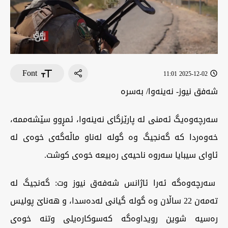
Font
2025-12-02 11:01
شەفق نيوز- نەینەوا/ بەسرە
سەرچەوەیگ ئەمنی لە پارێزگای نەینەوا، ئمڕوو سێشەممە،
خەوەردا کە گەنجیگ وە گولە لەناو ماڵەگەی خوەی لە
ئاوای سیبایا سەروە ناحیەی رەبیعە خوەی کوشت.
سەرچەوەگە ئەرا ئاژانس شەفەق نیوز وت: گەنجیگ لە
تەمەن 22 ساڵان وە گولە گیانی لەدەسدا، و هەناێ پولیس
رەسیە شوین رویداوەگە کەسوکارەیلی وتنە خوەی