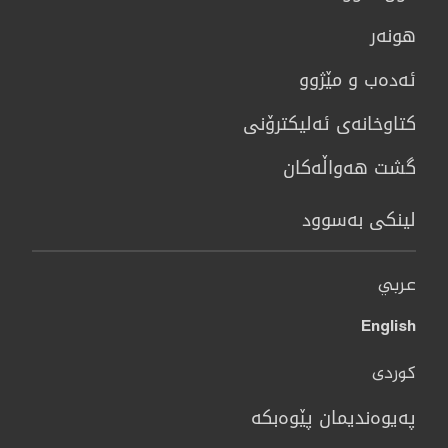
هونه‌ر
ئەدەب و مێژوو
كتاوخانه‌ی ئه‌ليكترۆنی
گشت هەواڵەکان
لینکی بەسوود
عربي
English
کوردی
پەیوەندیمان پێوەبکە