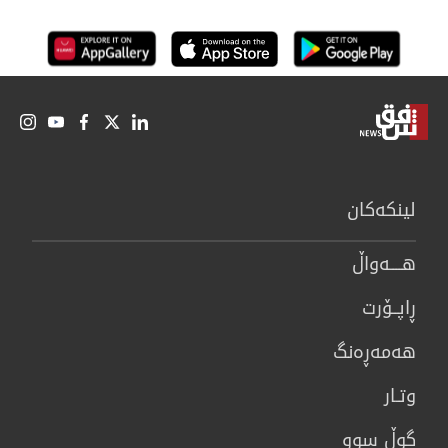
لینكەكان
هــــه‌واڵ
ڕاپــۆرت
هه‌مه‌ڕه‌نگ
وتـار
گوڵ سوو