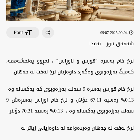
Font
2025-09-04 09:07
شەفەق نیوز ـ بەغدا
نرخ خام بەسرە "قورس و ناوڕاس" ، ئمڕوو پەنجشەممە،
کەمیگ بەرزەوبوی وەگەرد داوەزیان نرخ نەفت لە جەهان.
نرخ خام قورس بەسرە 9 سەنت بەرزەوبوی کە یەکسانە وە
0.13%‎‎ رەسیە 67.11 دۆلار، و نرخ خام اوڕاس بەسڕەش 9
سەنت بەرزەوبوی یەکسانە وە ، 0.13% ‎رەسیە 70.31 دۆلار.
نرخ نەفت لە جەهان وەردەوامە لە داوەزیانی زیاتر لە