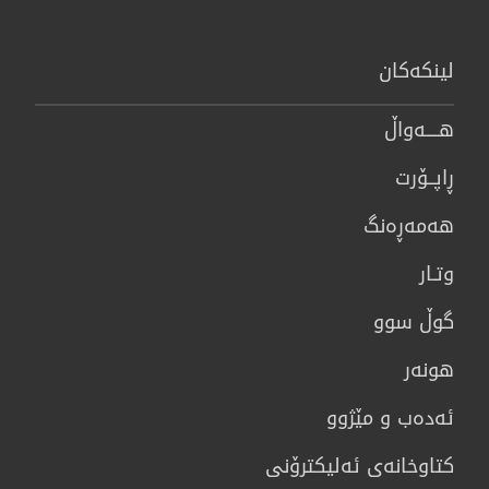
لینكەكان
هــــه‌واڵ
ڕاپــۆرت
هه‌مه‌ڕه‌نگ
وتـار
گوڵ سوو
هونه‌ر
ئەدەب و مێژوو
كتاوخانه‌ی ئه‌ليكترۆنی