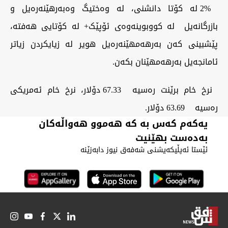
2% لە کۆتا دانشنی، لە وەختیگ وەبەرهێنەرەیل و
بازرگانەیل لە کووبوینەوەی ئۆپێک+ لە کۆتایی هەفتە،
پێشبینی کەن بەرهەمهێنەرەیل هویر لە زیایکردن زیاتر
ئامانجەیل بەرهەمهێنان بکەن.
نرخ خام برێنت رەسیە 67.33 دۆلار، نرخ خام ئەمریکی
رەسیە 63.69 دۆلار.
یەکەم کەس بە کە هەموو هەواڵەکان
بەدەست بهێنیت
ئێستا ئەپڵیکەیشنی شەفەق نیوز دابەزێنە