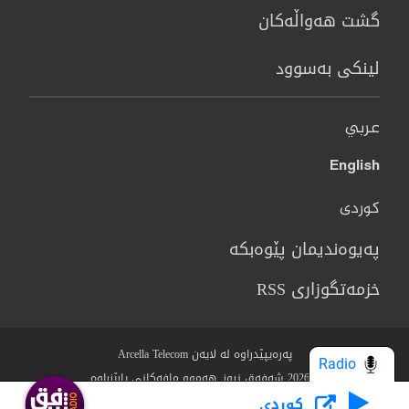
گشت هەواڵەکان
لینکی بەسوود
عربي
English
کوردی
پەیوەندیمان پێوەبکە
خزمەتگوزاری RSS
پەرەیپێدراوە لە لایەن Arcella Telecom
Radio
© 2026 شەفەق نیوز. هەموو مافەکانی پارێزراوە.
كوردى
Who we Are?
مەرج و رێساکان
سیاسەتی پاراستنی نهێنی