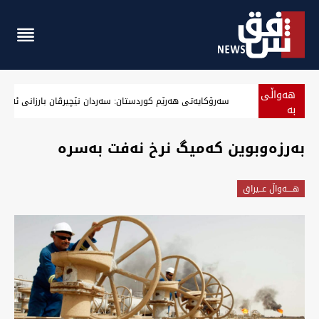
هەواڵی
سەرۆکایەتی هەرێم کوردستان: سەردان نێچیرڤان بارزانی ئەرا د
بە
پەلە
بەرزەوبوین کەمیگ نرخ نەفت بەسرە
هــــه‌واڵ عــیراق